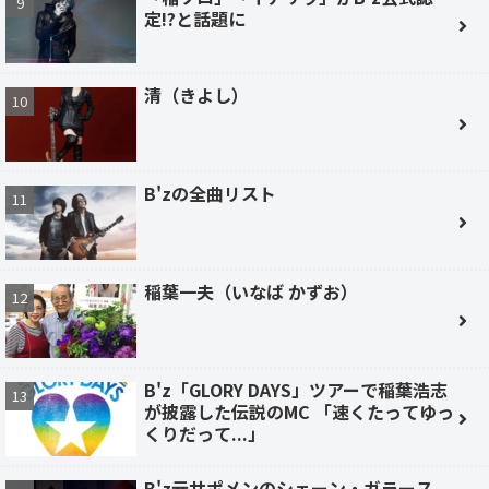
定!?と話題に
清（きよし）
B'zの全曲リスト
稲葉一夫（いなば かずお）
B'z「GLORY DAYS」ツアーで稲葉浩志
が披露した伝説のMC 「速くたってゆっ
くりだって...」
B'z元サポメンのシェーン・ガラース、