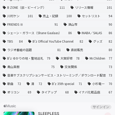
B ZONE（旧・ビーイング）
111
リリース情報
101
川村ケン
101
売上・記録
100
セットリスト
94
FRIENDS Ⅲ
91
津山市
90
シェーン・ガラース（Shane Gaalaas）
86
INABA／SALAS
86
TBS
84
B'z Official YouTube Channel
82
グッズ
82
ラジオ番組の話題
81
直前販売
80
B'z ゆかりの地・聖地巡礼
79
大賀好修
78
Mr.Children
77
青山英樹
75
交友関係
73
音楽サブスクリプションサービス・ストリーミング／ダウンロード配信
73
新曲
72
清
72
B'z 35th special
71
小杉竜一
70
オリコン
69
タイアップ
68
イナバ化粧品店
67