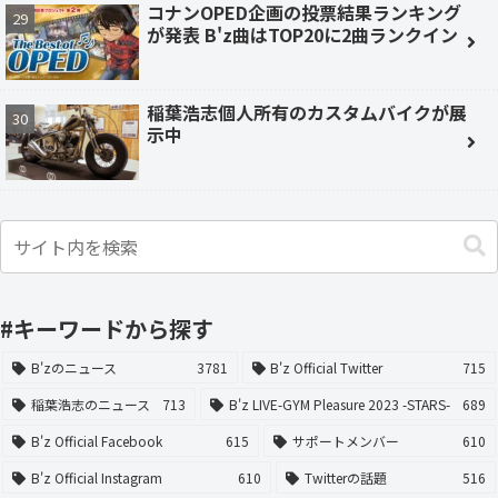
コナンOPED企画の投票結果ランキング
が発表 B'z曲はTOP20に2曲ランクイン
稲葉浩志個人所有のカスタムバイクが展
示中
#キーワードから探す
B'zのニュース
3781
B'z Official Twitter
715
稲葉浩志のニュース
713
B'z LIVE-GYM Pleasure 2023 -STARS-
689
B'z Official Facebook
615
サポートメンバー
610
B'z Official Instagram
610
Twitterの話題
516