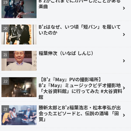
B'zがこれまでにカバーしたことがある
楽曲
B'zはなぜ、いつ頃「短パン」を履いて
いたのか
稲葉伸次（いなば しんじ）
【B'z『May』PVの撮影場所】
B'z『May』ミュージックビデオ撮影地
「大谷資料館」に行ってみた #大谷資料
館
勝新太郎とB'z稲葉浩志・松本孝弘が出
会ったエピソードと、伝説の酒場 「田
賀」