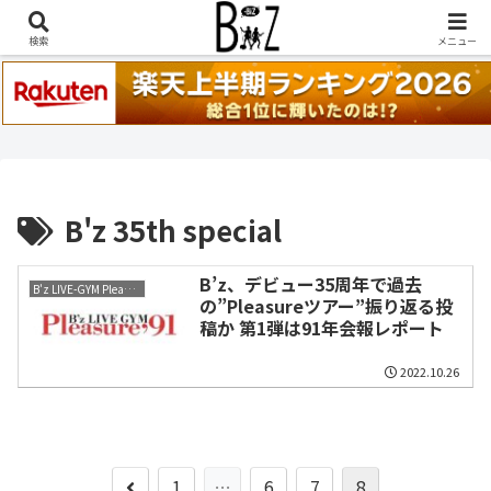
稲葉浩志『en-Zepp』『enⅣ』セトリ一覧はこちら
検索
メニュー
B'z 35th special
B’z、デビュー35周年で過去
B'z LIVE-GYM Pleasure 2023 -STARS-
の”Pleasureツアー”振り返る投
稿か 第1弾は91年会報レポート
2022.10.26
前
1
…
6
7
8