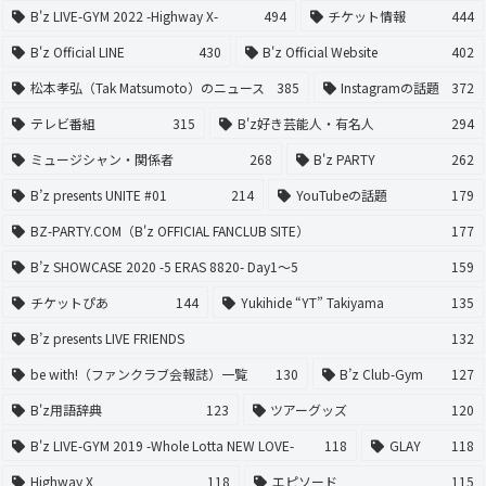
B'z LIVE-GYM 2022 -Highway X-
494
チケット情報
444
B'z Official LINE
430
B'z Official Website
402
松本孝弘（Tak Matsumoto）のニュース
385
Instagramの話題
372
テレビ番組
315
B'z好き芸能人・有名人
294
ミュージシャン・関係者
268
B'z PARTY
262
B’z presents UNITE #01
214
YouTubeの話題
179
BZ-PARTY.COM（B'z OFFICIAL FANCLUB SITE）
177
B’z SHOWCASE 2020 -5 ERAS 8820- Day1〜5
159
チケットぴあ
144
Yukihide “YT” Takiyama
135
B’z presents LIVE FRIENDS
132
be with!（ファンクラブ会報誌）一覧
130
B’z Club-Gym
127
B'z用語辞典
123
ツアーグッズ
120
B'z LIVE-GYM 2019 -Whole Lotta NEW LOVE-
118
GLAY
118
Highway X
118
エピソード
115