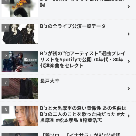
詞
B'zの全ライブ公演一覧データ
B'zが初の”他アーティスト”選曲プレイ
リストをSpotifyで公開 70年代・80年
代洋楽曲をセレクト
長戸大幸
B'zと大黒摩季の深い関係性 あの名曲は
B'zの二人のことを歌った曲だった #大
黒摩季 #松本孝弘 #稲葉浩志
「稲ソロ」「イナサラ」がB'z公式認