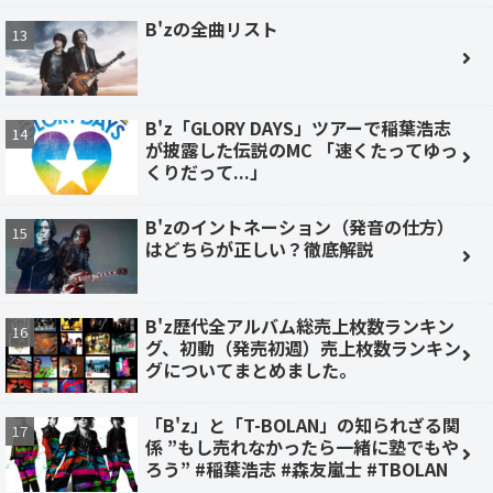
B'zの全曲リスト
B'z「GLORY DAYS」ツアーで稲葉浩志
が披露した伝説のMC 「速くたってゆっ
くりだって...」
B'zのイントネーション（発音の仕方）
はどちらが正しい？徹底解説
B'z歴代全アルバム総売上枚数ランキン
グ、初動（発売初週）売上枚数ランキン
グについてまとめました。
「B'z」と「T-BOLAN」の知られざる関
係 ”もし売れなかったら一緒に塾でもや
ろう” #稲葉浩志 #森友嵐士 #TBOLAN