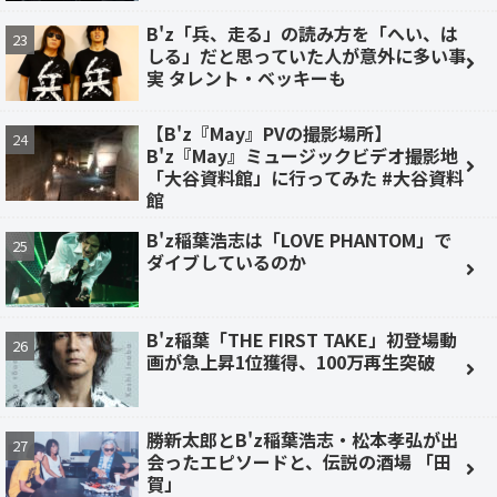
B'z「兵、走る」の読み方を「へい、は
しる」だと思っていた人が意外に多い事
実 タレント・ベッキーも
【B'z『May』PVの撮影場所】
B'z『May』ミュージックビデオ撮影地
「大谷資料館」に行ってみた #大谷資料
館
B'z稲葉浩志は「LOVE PHANTOM」で
ダイブしているのか
B'z稲葉「THE FIRST TAKE」初登場動
画が急上昇1位獲得、100万再生突破
勝新太郎とB'z稲葉浩志・松本孝弘が出
会ったエピソードと、伝説の酒場 「田
賀」