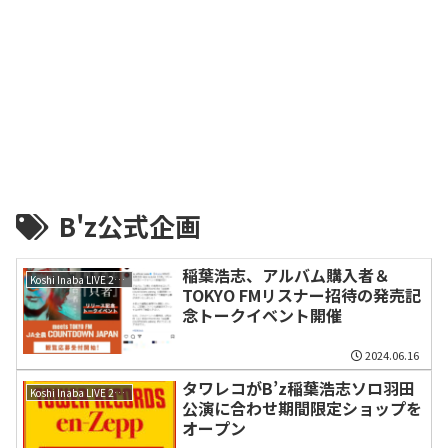
B'z公式企画
稲葉浩志、アルバム購入者＆
Koshi Inaba LIVE 2024 ～en-Zepp～
TOKYO FMリスナー招待の発売記
念トークイベント開催
2024.06.16
タワレコがB’z稲葉浩志ソロ羽田
Koshi Inaba LIVE 2024 ～en-Zepp～
公演に合わせ期間限定ショップを
オープン