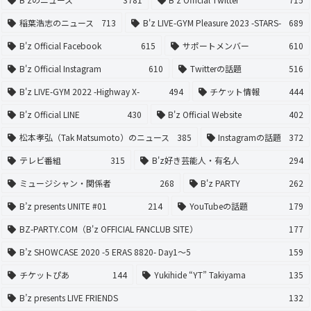
稲葉浩志のニュース
713
B'z LIVE-GYM Pleasure 2023 -STARS-
689
B'z Official Facebook
615
サポートメンバー
610
B'z Official Instagram
610
Twitterの話題
516
B'z LIVE-GYM 2022 -Highway X-
494
チケット情報
444
B'z Official LINE
430
B'z Official Website
402
松本孝弘（Tak Matsumoto）のニュース
385
Instagramの話題
372
テレビ番組
315
B'z好き芸能人・有名人
294
ミュージシャン・関係者
268
B'z PARTY
262
B’z presents UNITE #01
214
YouTubeの話題
179
BZ-PARTY.COM（B'z OFFICIAL FANCLUB SITE）
177
B’z SHOWCASE 2020 -5 ERAS 8820- Day1〜5
159
チケットぴあ
144
Yukihide “YT” Takiyama
135
B’z presents LIVE FRIENDS
132