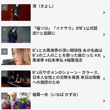
清（きよし）
「稲ソロ」「イナサラ」がB'z公式認
定!?と話題に
B'zと大黒摩季の深い関係性 あの名曲は
B'zの二人のことを歌った曲だった #大
黒摩季 #松本孝弘 #稲葉浩志
B'z元サポメンのシェーン・ガラース、
日本人女性との交際を発表 来日は両親
への挨拶のため
稲葉一夫（いなば かずお）