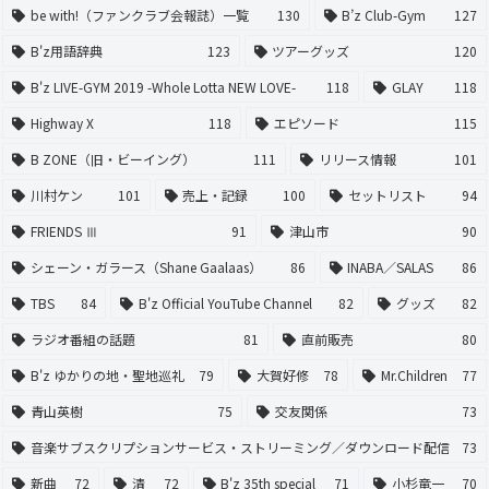
be with!（ファンクラブ会報誌）一覧
130
B’z Club-Gym
127
B'z用語辞典
123
ツアーグッズ
120
B'z LIVE-GYM 2019 -Whole Lotta NEW LOVE-
118
GLAY
118
Highway X
118
エピソード
115
B ZONE（旧・ビーイング）
111
リリース情報
101
川村ケン
101
売上・記録
100
セットリスト
94
FRIENDS Ⅲ
91
津山市
90
シェーン・ガラース（Shane Gaalaas）
86
INABA／SALAS
86
TBS
84
B'z Official YouTube Channel
82
グッズ
82
ラジオ番組の話題
81
直前販売
80
B'z ゆかりの地・聖地巡礼
79
大賀好修
78
Mr.Children
77
青山英樹
75
交友関係
73
音楽サブスクリプションサービス・ストリーミング／ダウンロード配信
73
新曲
72
清
72
B'z 35th special
71
小杉竜一
70