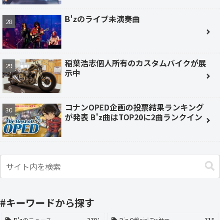
B'zのライブ未演奏曲
稲葉浩志個人所有のカスタムバイクが展
示中
コナンOPED企画の投票結果ランキング
が発表 B'z曲はTOP20に2曲ランクイン
#キーワードから探す
B'zのニュース
3781
B'z Official Twitter
715