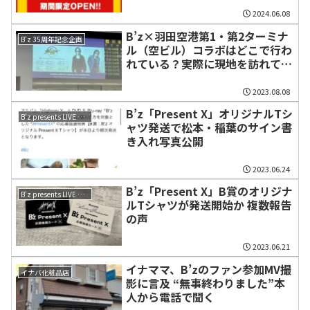
2024.06.08
B’z×羽田空港第1・第2ターミナ
B'z 35周年記念企画
ル（空ビル）コラボはどこで行わ
れている？実際に現地を訪れてみ
た
2023.08.08
B’z「Present X」オリジナルTシ
B'z presents LIVE FRIENDS
ャツ発送で松本・稲葉のサイン書
き入れ写真公開
2023.06.24
B’z「Present X」B賞のオリジナ
B'z presents LIVE FRIENDS
ルTシャツが発送開始か 複数報告
の声
2023.06.21
イナママ、B’zのファン参加MV撮
イナバ化粧品店
影に言及 “無事終わりました”本
人から電話で聞く