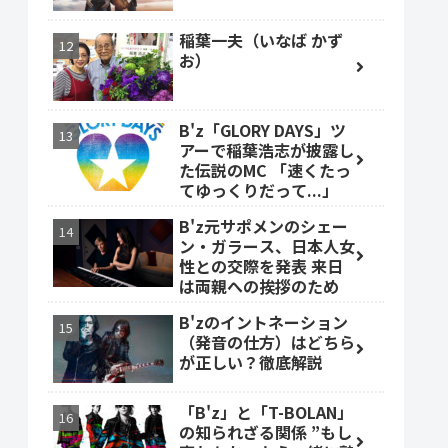
稲葉一夫（いなば かず
お）
B'z「GLORY DAYS」ツ
アーで稲葉浩志が披露し
た伝説のMC 「速くたっ
てゆっくりだって...」
B'z元サポメンのシェー
ン・ガラース、日本人女
性との交際を発表 来日
は両親への挨拶のため
B'zのイントネーション
（発音の仕方）はどちら
が正しい？徹底解説
「B'z」と「T-BOLAN」
の知られざる関係 ”もし