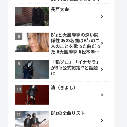
長戸大幸
B'zと大黒摩季の深い関
係性 あの名曲はB'zの二
人のことを歌った曲だっ
た #大黒摩季 #松本孝弘
#稲葉浩志
「稲ソロ」「イナサラ」
がB'z公式認定!?と話題
に
清（きよし）
B'zの全曲リスト