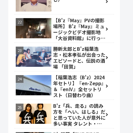
【B'z『May』PVの撮影
場所】 B'z『May』ミュ
ージックビデオ撮影地
「大谷資料館」に行って
みた #大谷資料館
勝新太郎とB'z稲葉浩
志・松本孝弘が出会った
エピソードと、伝説の酒
場 「田賀」
【稲葉浩志（B'z）2024
年セトリ】『en-Zepp』
＆『enⅣ』全セットリ
スト（日替わり曲）
B'z「兵、走る」の読み
方を「へい、はしる」だ
と思っていた人が意外に
多い事実 タレント・ベ
ッキーも