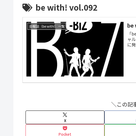
be with! vol.092
be
会報誌（be with!）一覧
「b
ャル
に発
＼この記
X
Pocket