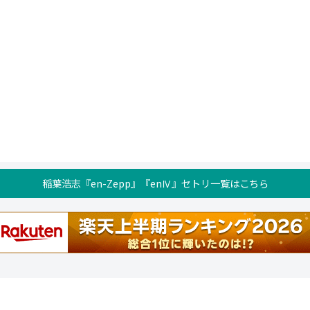
稲葉浩志『en-Zepp』『enⅣ』セトリ一覧はこちら