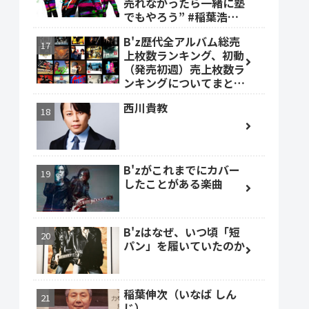
売れなかったら一緒に塾
でもやろう” #稲葉浩志
#森友嵐士 #TBOLAN
B'z歴代全アルバム総売
上枚数ランキング、初動
（発売初週）売上枚数ラ
ンキングについてまとめ
ました。
西川貴教
B'zがこれまでにカバー
したことがある楽曲
B'zはなぜ、いつ頃「短
パン」を履いていたのか
稲葉伸次（いなば しん
じ）