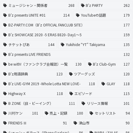
ミュージシャン・関係者
268
B'z PARTY
262
B’z presents UNITE #01
214
YouTubeの話題
179
BZ-PARTY.COM（B'z OFFICIAL FANCLUB SITE）
177
B’z SHOWCASE 2020 -5 ERAS 8820- Day1〜5
159
チケットぴあ
144
Yukihide “YT” Takiyama
135
B’z presents LIVE FRIENDS
132
be with!（ファンクラブ会報誌）一覧
130
B’z Club-Gym
127
B'z用語辞典
123
ツアーグッズ
120
B'z LIVE-GYM 2019 -Whole Lotta NEW LOVE-
118
GLAY
118
Highway X
118
エピソード
115
B ZONE（旧・ビーイング）
111
リリース情報
101
川村ケン
101
売上・記録
100
セットリスト
94
FRIENDS Ⅲ
91
津山市
90
シェーン・ガラース（Shane Gaalaas）
86
INABA／SALAS
86