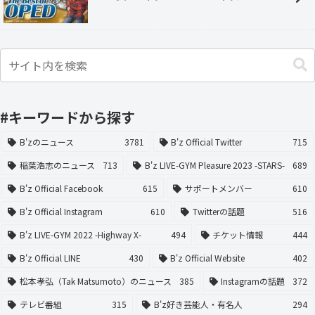
#キーワードから探す
B'zのニュース
3781
B'z Official Twitter
715
稲葉浩志のニュース
713
B'z LIVE-GYM Pleasure 2023 -STARS-
689
B'z Official Facebook
615
サポートメンバー
610
B'z Official Instagram
610
Twitterの話題
516
B'z LIVE-GYM 2022 -Highway X-
494
チケット情報
444
B'z Official LINE
430
B'z Official Website
402
松本孝弘（Tak Matsumoto）のニュース
385
Instagramの話題
372
テレビ番組
315
B'z好き芸能人・有名人
294