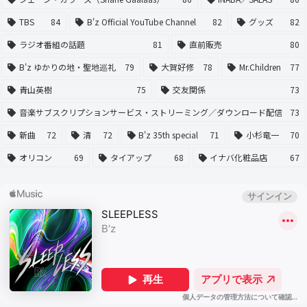
TBS
84
B'z Official YouTube Channel
82
グッズ
82
ラジオ番組の話題
81
直前販売
80
B'z ゆかりの地・聖地巡礼
79
大賀好修
78
Mr.Children
77
青山英樹
75
交友関係
73
音楽サブスクリプションサービス・ストリーミング／ダウンロード配信
73
新曲
72
清
72
B'z 35th special
71
小杉竜一
70
オリコン
69
タイアップ
68
イナバ化粧品店
67