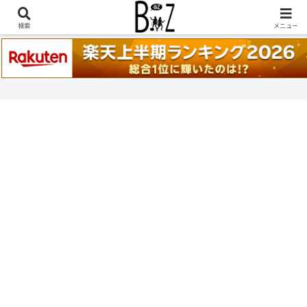
稲葉浩志『en-Zepp』『enⅣ』セトリ一覧はこちら
検索
メニュー