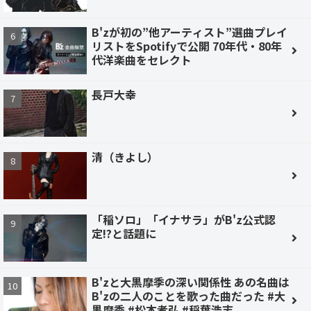
B'zが初の”他アーティスト”選曲プレイ
リストをSpotifyで公開 70年代・80年
代洋楽曲をセレクト
長戸大幸
清（きよし）
「稲ソロ」「イナサラ」がB'z公式認
定!?と話題に
B'zと大黒摩季の深い関係性 あの名曲は
B'zの二人のことを歌った曲だった #大
黒摩季 #松本孝弘 #稲葉浩志