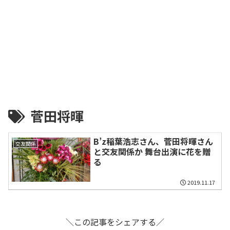
菅田将暉
B’z稲葉浩志さん、菅田将暉さん
交友関係
と交友関係か 舞台出演に花を贈
る
2019.11.17
＼この記事をシェアする／