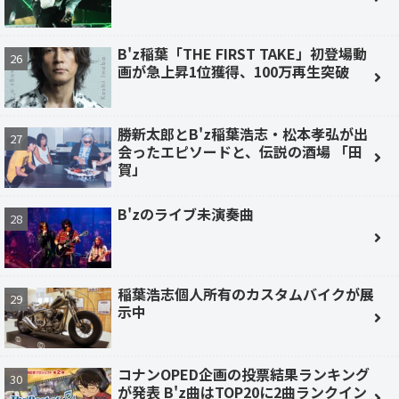
B'z稲葉「THE FIRST TAKE」初登場動
画が急上昇1位獲得、100万再生突破
勝新太郎とB'z稲葉浩志・松本孝弘が出
会ったエピソードと、伝説の酒場 「田
賀」
B'zのライブ未演奏曲
稲葉浩志個人所有のカスタムバイクが展
示中
コナンOPED企画の投票結果ランキング
が発表 B'z曲はTOP20に2曲ランクイン