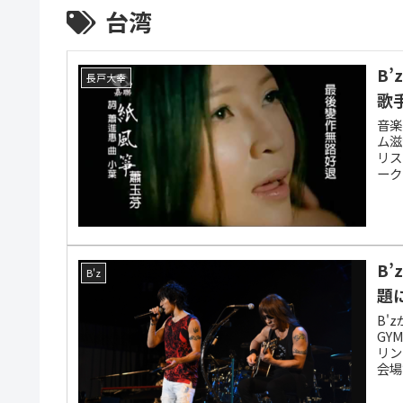
台湾
B
長戸大幸
歌
音楽
ム滋
リス
ーク
に「
B
B'z
題
B'
GYM
リン
会場
ビュ
時間