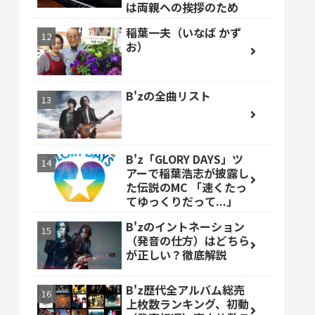
は両親への挨拶のため
稲葉一夫（いなば かず
お）
B'zの全曲リスト
B'z「GLORY DAYS」ツ
アーで稲葉浩志が披露し
た伝説のMC 「速くたっ
てゆっくりだって...」
B'zのイントネーション
（発音の仕方）はどちら
が正しい？徹底解説
B'z歴代全アルバム総売
上枚数ランキング、初動