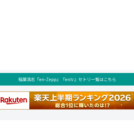
稲葉浩志『en-Zepp』『enⅣ』セトリ一覧はこちら