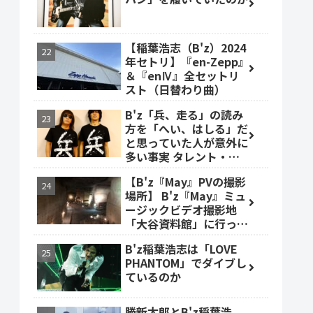
【稲葉浩志（B'z）2024
年セトリ】『en-Zepp』
＆『enⅣ』全セットリ
スト（日替わり曲）
B'z「兵、走る」の読み
方を「へい、はしる」だ
と思っていた人が意外に
多い事実 タレント・ベ
ッキーも
【B'z『May』PVの撮影
場所】 B'z『May』ミュ
ージックビデオ撮影地
「大谷資料館」に行って
みた #大谷資料館
B'z稲葉浩志は「LOVE
PHANTOM」でダイブし
ているのか
勝新太郎とB'z稲葉浩