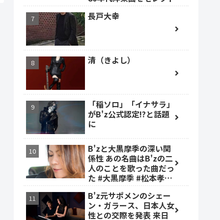
長戸大幸
清（きよし）
「稲ソロ」「イナサラ」
がB'z公式認定!?と話題
に
B'zと大黒摩季の深い関
係性 あの名曲はB'zの二
人のことを歌った曲だっ
た #大黒摩季 #松本孝弘
#稲葉浩志
B'z元サポメンのシェー
ン・ガラース、日本人女
性との交際を発表 来日