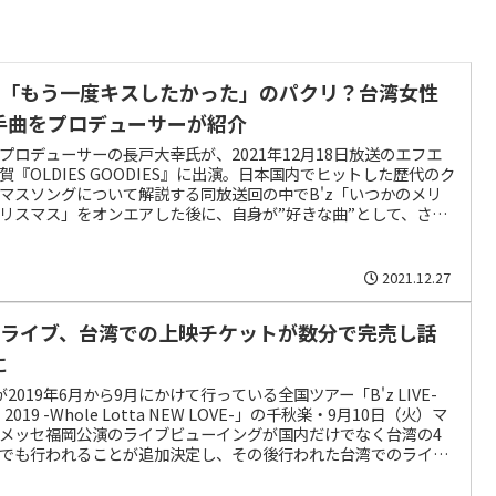
’z「もう一度キスしたかった」のパクリ？台湾女性
手曲をプロデューサーが紹介
プロデューサーの長戸大幸氏が、2021年12月18日放送のエフエ
賀『OLDIES GOODIES』に出演。日本国内でヒットした歴代のク
マスソングについて解説する同放送回の中でB'z「いつかのメリ
リスマス」をオンエアした後に、自身が”好きな曲”として、さら
もう一度キスしたかった」を紹介した。
2021.12.27
’zライブ、台湾での上映チケットが数分で完売し話
に
zが2019年6月から9月にかけて行っている全国ツアー「B'z LIVE-
 2019 -Whole Lotta NEW LOVE-」の千秋楽・9月10日（火）マ
メッセ福岡公演のライブビューイングが国内だけでなく台湾の4
でも行われることが追加決定し、その後行われた台湾でのライブ
ーイングのチケット販売において、チケットが各会場数分から数
の間に完売したことがインターネット上で話題となっています。