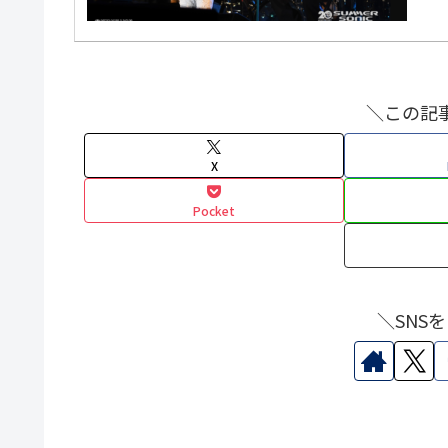
＼この記
X
Pocket
＼SNS