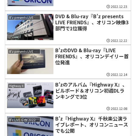
2022.12.23
DVD & Blu-ray『B’z presents
B'z presents LIVE FRIENDS
LIVE FRIENDS』、オリコン映像3
部門で1位獲得
2022.12.22
B’zのDVD & Blu-ray『LIVE
B'z presents LIVE FRIENDS
FRIENDS』、オリコンデイリー首
位発進
2022.12.14
B’zのアルバム『Highway X』、
Highway X
ビルボード＆オリコン初週DLラ
ンキングで3位
2022.12.08
B’z『Highway X』千秋楽公演ラ
B'z LIVE-GYM 2022 -Highway X-
イブレポート、オリコンニュース
でも公開