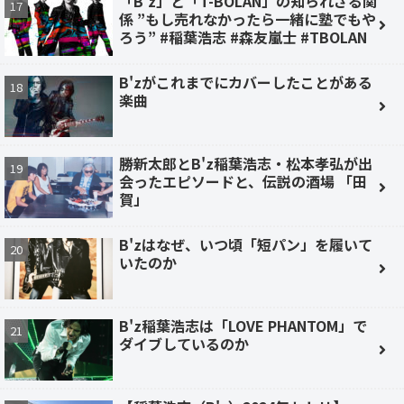
「B'z」と「T-BOLAN」の知られざる関
係 ”もし売れなかったら一緒に塾でもや
ろう” #稲葉浩志 #森友嵐士 #TBOLAN
B'zがこれまでにカバーしたことがある
楽曲
勝新太郎とB'z稲葉浩志・松本孝弘が出
会ったエピソードと、伝説の酒場 「田
賀」
B'zはなぜ、いつ頃「短パン」を履いて
いたのか
B'z稲葉浩志は「LOVE PHANTOM」で
ダイブしているのか