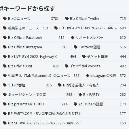
#キーワードから探す
B'zのニュース
3781
B'z Official Twitter
715
稲葉浩志のニュース
713
B'z LIVE-GYM Pleasure 2023 -STARS-
689
B'z Official Facebook
615
サポートメンバー
610
B'z Official Instagram
610
Twitterの話題
516
B'z LIVE-GYM 2022 -Highway X-
494
チケット情報
444
B'z Official LINE
430
B'z Official Website
402
松本孝弘（Tak Matsumoto）のニュース
385
Instagramの話題
372
テレビ番組
315
B'z好き芸能人・有名人
294
ミュージシャン・関係者
268
B'z PARTY
262
B’z presents UNITE #01
214
YouTubeの話題
179
BZ-PARTY.COM（B'z OFFICIAL FANCLUB SITE）
177
B’z SHOWCASE 2020 -5 ERAS 8820- Day1〜5
159