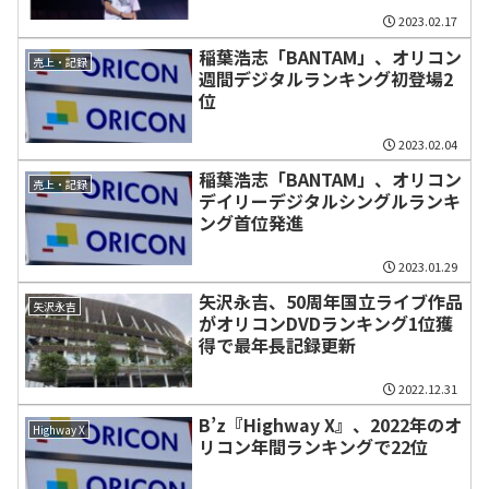
2023.02.17
稲葉浩志「BANTAM」、オリコン
売上・記録
週間デジタルランキング初登場2
位
2023.02.04
稲葉浩志「BANTAM」、オリコン
売上・記録
デイリーデジタルシングルランキ
ング首位発進
2023.01.29
矢沢永吉、50周年国立ライブ作品
矢沢永吉
がオリコンDVDランキング1位獲
得で最年長記録更新
2022.12.31
B’z『Highway X』、2022年のオ
Highway X
リコン年間ランキングで22位