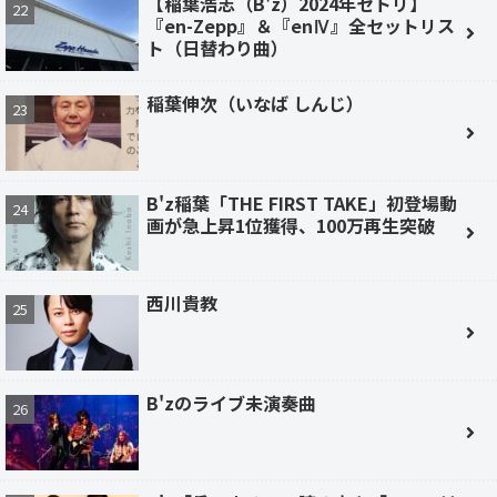
【稲葉浩志（B'z）2024年セトリ】
『en-Zepp』＆『enⅣ』全セットリス
ト（日替わり曲）
稲葉伸次（いなば しんじ）
B'z稲葉「THE FIRST TAKE」初登場動
画が急上昇1位獲得、100万再生突破
西川貴教
B'zのライブ未演奏曲