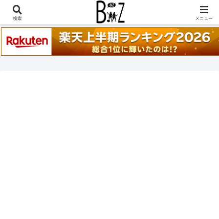
稲葉浩志『en-Zepp』『enⅣ』セトリ一覧はこちら
検索
メニュー