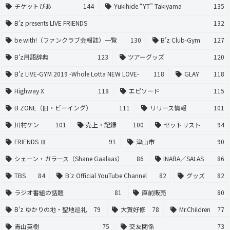
チケットぴあ
144
Yukihide “YT” Takiyama
135
B’z presents LIVE FRIENDS
132
be with!（ファンクラブ会報誌）一覧
130
B’z Club-Gym
127
B'z用語辞典
123
ツアーグッズ
120
B'z LIVE-GYM 2019 -Whole Lotta NEW LOVE-
118
GLAY
118
Highway X
118
エピソード
115
B ZONE（旧・ビーイング）
111
リリース情報
101
川村ケン
101
売上・記録
100
セットリスト
94
FRIENDS Ⅲ
91
津山市
90
シェーン・ガラース（Shane Gaalaas）
86
INABA／SALAS
86
TBS
84
B'z Official YouTube Channel
82
グッズ
82
ラジオ番組の話題
81
直前販売
80
B'z ゆかりの地・聖地巡礼
79
大賀好修
78
Mr.Children
77
青山英樹
75
交友関係
73