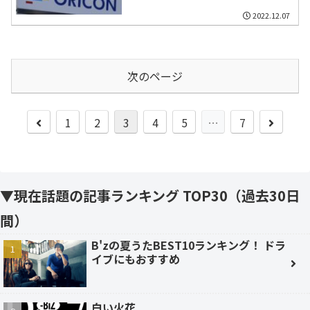
2022.12.07
次のページ
前
次
1
2
3
4
5
…
7
へ
へ
▼現在話題の記事ランキング TOP30（過去30日
間）
B'zの夏うたBEST10ランキング！ ドラ
イブにもおすすめ
白い火花