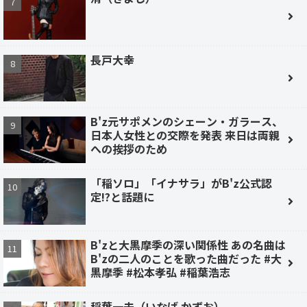
長戸大幸
B'z元サポメンのシェーン・ガラース、
日本人女性との交際を発表 来日は両親
への挨拶のため
「稲ソロ」「イナサラ」がB'z公式認
定!?と話題に
B'zと大黒摩季の深い関係性 あの名曲は
B'zの二人のことを歌った曲だった #大
黒摩季 #松本孝弘 #稲葉浩志
稲葉一夫（いなば かずお）