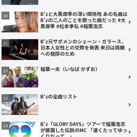
B'zと大黒摩季の深い関係性 あの名曲は
B'zの二人のことを歌った曲だった #大
黒摩季 #松本孝弘 #稲葉浩志
B'z元サポメンのシェーン・ガラース、
日本人女性との交際を発表 来日は両親
への挨拶のため
稲葉一夫（いなば かずお）
B'zの全曲リスト
B'z「GLORY DAYS」ツアーで稲葉浩志
が披露した伝説のMC 「速くたってゆっ
くりだって...」