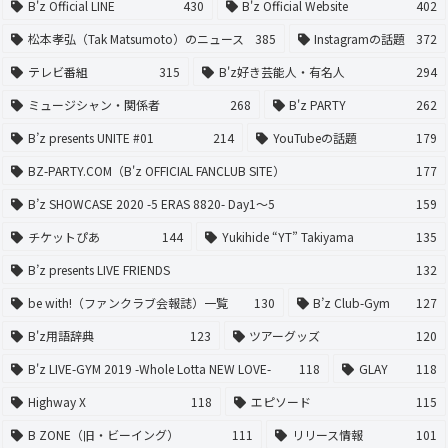
B'z Official LINE
430
B'z Official Website
402
松本孝弘（Tak Matsumoto）のニュース
385
Instagramの話題
372
テレビ番組
315
B'z好き芸能人・有名人
294
ミュージシャン・関係者
268
B'z PARTY
262
B’z presents UNITE #01
214
YouTubeの話題
179
BZ-PARTY.COM（B'z OFFICIAL FANCLUB SITE）
177
B’z SHOWCASE 2020 -5 ERAS 8820- Day1〜5
159
チケットぴあ
144
Yukihide “YT” Takiyama
135
B’z presents LIVE FRIENDS
132
be with!（ファンクラブ会報誌）一覧
130
B’z Club-Gym
127
B'z用語辞典
123
ツアーグッズ
120
B'z LIVE-GYM 2019 -Whole Lotta NEW LOVE-
118
GLAY
118
Highway X
118
エピソード
115
B ZONE（旧・ビーイング）
111
リリース情報
101