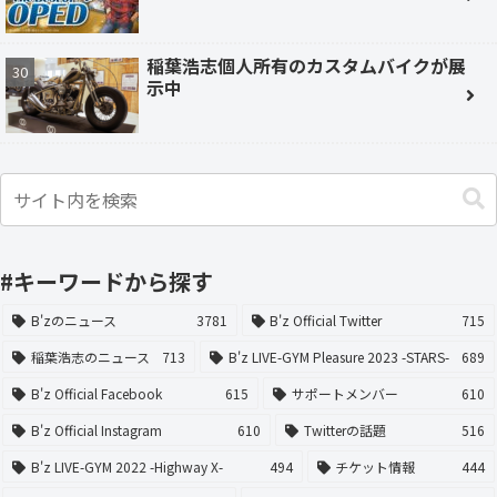
稲葉浩志個人所有のカスタムバイクが展
示中
#キーワードから探す
B'zのニュース
3781
B'z Official Twitter
715
稲葉浩志のニュース
713
B'z LIVE-GYM Pleasure 2023 -STARS-
689
B'z Official Facebook
615
サポートメンバー
610
B'z Official Instagram
610
Twitterの話題
516
B'z LIVE-GYM 2022 -Highway X-
494
チケット情報
444