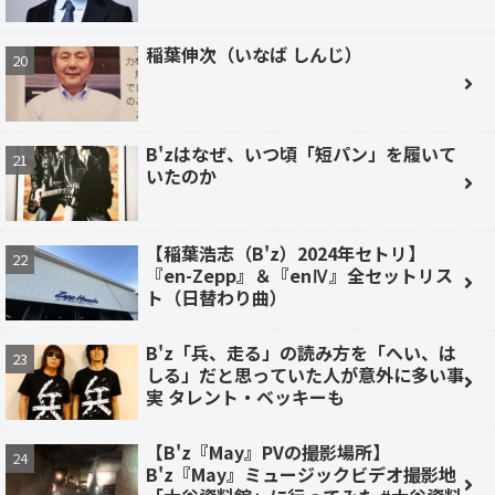
稲葉伸次（いなば しんじ）
B'zはなぜ、いつ頃「短パン」を履いて
いたのか
【稲葉浩志（B'z）2024年セトリ】
『en-Zepp』＆『enⅣ』全セットリス
ト（日替わり曲）
B'z「兵、走る」の読み方を「へい、は
しる」だと思っていた人が意外に多い事
実 タレント・ベッキーも
【B'z『May』PVの撮影場所】
B'z『May』ミュージックビデオ撮影地