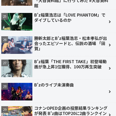
「大谷資料館」に行ってみた #大谷資料
館
B'z稲葉浩志は「LOVE PHANTOM」で
ダイブしているのか
勝新太郎とB'z稲葉浩志・松本孝弘が出
会ったエピソードと、伝説の酒場 「田
賀」
B'z稲葉「THE FIRST TAKE」初登場動
画が急上昇1位獲得、100万再生突破
B'zのライブ未演奏曲
コナンOPED企画の投票結果ランキング
が発表 B'z曲はTOP20に2曲ランクイン