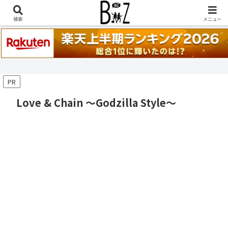
稲葉浩志『en-Zepp』『enⅣ』セトリ一覧はこちら
検索
メニュー
PR
Love & Chain ～Godzilla Style～