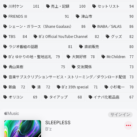
川村ケン
101
売上・記録
100
セットリスト
94
FRIENDS Ⅲ
91
津山市
90
シェーン・ガラース（Shane Gaalaas）
86
INABA／SALAS
86
TBS
84
B'z Official YouTube Channel
82
グッズ
82
ラジオ番組の話題
81
直前販売
80
B'z ゆかりの地・聖地巡礼
79
大賀好修
78
Mr.Children
77
青山英樹
75
交友関係
73
音楽サブスクリプションサービス・ストリーミング／ダウンロード配信
73
新曲
72
清
72
B'z 35th special
71
小杉竜一
70
オリコン
69
タイアップ
68
イナバ化粧品店
67