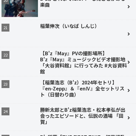
楽曲
稲葉伸次（いなば しんじ）
【B'z『May』PVの撮影場所】
B'z『May』ミュージックビデオ撮影地
「大谷資料館」に行ってみた #大谷資料
館
【稲葉浩志（B'z）2024年セトリ】
『en-Zepp』＆『enⅣ』全セットリス
ト（日替わり曲）
勝新太郎とB'z稲葉浩志・松本孝弘が出
会ったエピソードと、伝説の酒場 「田
賀」