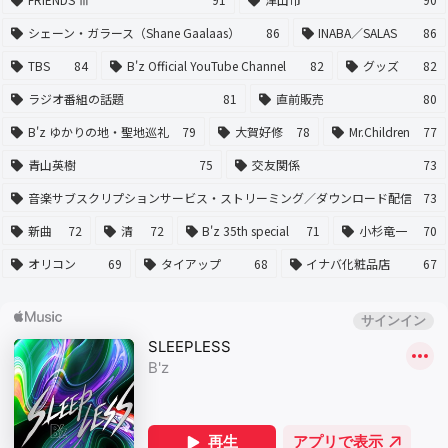
シェーン・ガラース（Shane Gaalaas）
86
INABA／SALAS
86
TBS
84
B'z Official YouTube Channel
82
グッズ
82
ラジオ番組の話題
81
直前販売
80
B'z ゆかりの地・聖地巡礼
79
大賀好修
78
Mr.Children
77
青山英樹
75
交友関係
73
音楽サブスクリプションサービス・ストリーミング／ダウンロード配信
73
新曲
72
清
72
B'z 35th special
71
小杉竜一
70
オリコン
69
タイアップ
68
イナバ化粧品店
67