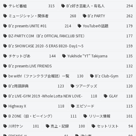
テレビ番組
315
B'z好き芸能人・有名人
294
ミュージシャン・関係者
268
B'z PARTY
262
B’z presents UNITE #01
214
YouTubeの話題
179
BZ-PARTY.COM（B'z OFFICIAL FANCLUB SITE）
177
B’z SHOWCASE 2020 -5 ERAS 8820- Day1〜5
159
チケットぴあ
144
Yukihide “YT” Takiyama
135
B’z presents LIVE FRIENDS
132
be with!（ファンクラブ会報誌）一覧
130
B’z Club-Gym
127
B'z用語辞典
123
ツアーグッズ
120
B'z LIVE-GYM 2019 -Whole Lotta NEW LOVE-
118
GLAY
118
Highway X
118
エピソード
115
B ZONE（旧・ビーイング）
111
リリース情報
101
川村ケン
101
売上・記録
100
セットリスト
94
FRIENDS Ⅲ
91
津山市
90