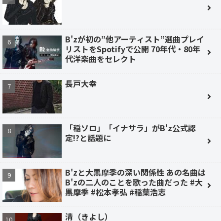
B'zが初の”他アーティスト”選曲プレイ
リストをSpotifyで公開 70年代・80年
代洋楽曲をセレクト
長戸大幸
「稲ソロ」「イナサラ」がB'z公式認
定!?と話題に
B'zと大黒摩季の深い関係性 あの名曲は
B'zの二人のことを歌った曲だった #大
黒摩季 #松本孝弘 #稲葉浩志
清（きよし）