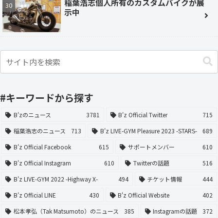
稲葉浩志個人所有のカスタムバイクが展
示中
#キーワードから探す
B'zのニュース
3781
B'z Official Twitter
715
稲葉浩志のニュース
713
B'z LIVE-GYM Pleasure 2023 -STARS-
689
B'z Official Facebook
615
サポートメンバー
610
B'z Official Instagram
610
Twitterの話題
516
B'z LIVE-GYM 2022 -Highway X-
494
チケット情報
444
B'z Official LINE
430
B'z Official Website
402
松本孝弘（Tak Matsumoto）のニュース
385
Instagramの話題
372