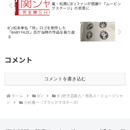
嵐・松潤にB’zファンが感謝!? 『ムービン
グステージ』の恩恵に
B’z松本孝弘「玲」ロゴを制作した
「BABY FAZE」氏が当時の作品を振り返
る
コメント
コメントを書き込む
ホーム
B'z
B'z好き芸能人・有名人・ミュージシャ
ン
小杉竜一（ブラックマヨネーズ）