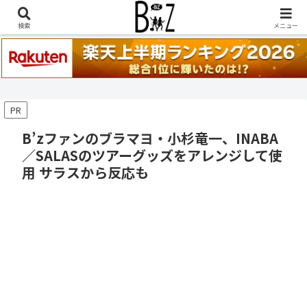
稲葉浩志『en-Zepp』『enⅣ』セトリ一覧はこちら
検索
メニュー
PR
B’zファンのブラマヨ・小杉竜一、INABA
／SALASのツアーグッズをアレンジして使
用 サラスから反応も