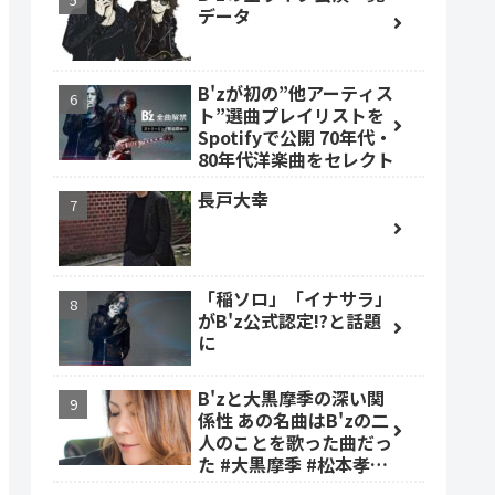
データ
B'zが初の”他アーティス
ト”選曲プレイリストを
Spotifyで公開 70年代・
80年代洋楽曲をセレクト
長戸大幸
「稲ソロ」「イナサラ」
がB'z公式認定!?と話題
に
B'zと大黒摩季の深い関
係性 あの名曲はB'zの二
人のことを歌った曲だっ
た #大黒摩季 #松本孝弘
#稲葉浩志