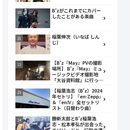
B'zがこれまでにカバー
したことがある楽曲
稲葉伸次（いなば しん
じ）
【B'z『May』PVの撮影
場所】 B'z『May』ミュ
ージックビデオ撮影地
「大谷資料館」に行って
みた #大谷資料館
【稲葉浩志（B'z）2024
年セトリ】『en-Zepp』
＆『enⅣ』全セットリ
スト（日替わり曲）
勝新太郎とB'z稲葉浩
志・松本孝弘が出会った