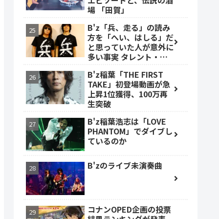
エピソードと、伝説の酒
場 「田賀」
B'z「兵、走る」の読み
方を「へい、はしる」だ
と思っていた人が意外に
多い事実 タレント・ベ
ッキーも
B'z稲葉「THE FIRST
TAKE」初登場動画が急
上昇1位獲得、100万再
生突破
B'z稲葉浩志は「LOVE
PHANTOM」でダイブし
ているのか
B'zのライブ未演奏曲
コナンOPED企画の投票