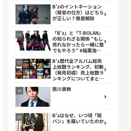
B'zのイントネーション
（発音の仕方）はどちら
が正しい？徹底解説
「B'z」と「T-BOLAN」
の知られざる関係 ”もし
売れなかったら一緒に塾
でもやろう” #稲葉浩志
#森友嵐士 #TBOLAN
B'z歴代全アルバム総売
上枚数ランキング、初動
（発売初週）売上枚数ラ
ンキングについてまとめ
ました。
西川貴教
B'zはなぜ、いつ頃「短
パン」を履いていたのか