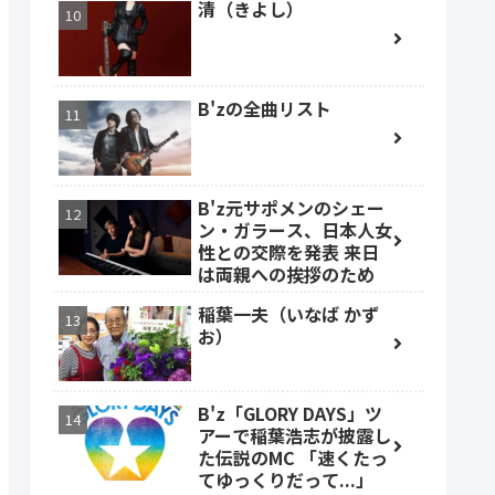
清（きよし）
B'zの全曲リスト
B'z元サポメンのシェー
ン・ガラース、日本人女
性との交際を発表 来日
は両親への挨拶のため
稲葉一夫（いなば かず
お）
B'z「GLORY DAYS」ツ
アーで稲葉浩志が披露し
た伝説のMC 「速くたっ
てゆっくりだって...」