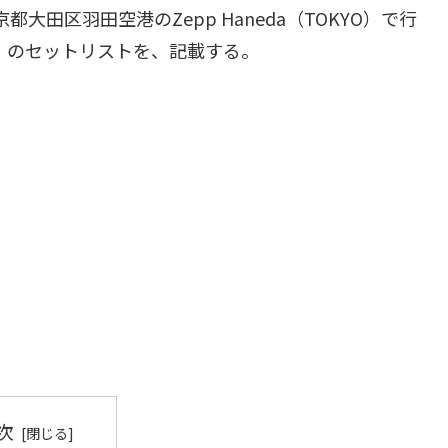
都大田区羽田空港のZepp Haneda（TOKYO）で行
epp 5〜』のセットリストを、記載する。
次