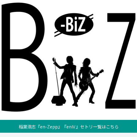
稲葉浩志『en-Zepp』『enⅣ』セトリ一覧はこちら