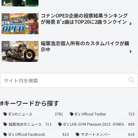
コナンOPED企画の投票結果ランキング
が発表 B'z曲はTOP20に2曲ランクイン
稲葉浩志個人所有のカスタムバイクが展
示中
#キーワードから探す
B'zのニュース
3781
B'z Official Twitter
715
稲葉浩志のニュース
713
B'z LIVE-GYM Pleasure 2023 -STARS-
689
B'z Official Facebook
615
サポートメンバー
610