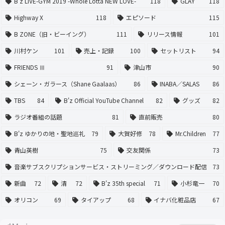
B'z LIVE-GYM 2019 -Whole Lotta NEW LOVE-
118
GLAY
118
Highway X
118
エピソード
115
B ZONE（旧・ビーイング）
111
リリース情報
101
川村ケン
101
売上・記録
100
セットリスト
94
FRIENDS Ⅲ
91
津山市
90
シェーン・ガラース（Shane Gaalaas）
86
INABA／SALAS
86
TBS
84
B'z Official YouTube Channel
82
グッズ
82
ラジオ番組の話題
81
直前販売
80
B'z ゆかりの地・聖地巡礼
79
大賀好修
78
Mr.Children
77
青山英樹
75
交友関係
73
音楽サブスクリプションサービス・ストリーミング／ダウンロード配信
73
新曲
72
清
72
B'z 35th special
71
小杉竜一
70
オリコン
69
タイアップ
68
イナバ化粧品店
67