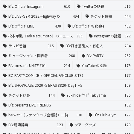
B'z Official Instagram
610
Twitterの話題
516
B'z LIVE-GYM 2022 -Highway X-
494
チケット情報
444
B'z Official LINE
430
B'z Official Website
402
松本孝弘（Tak Matsumoto）のニュース
385
Instagramの話題
372
テレビ番組
315
B'z好き芸能人・有名人
294
ミュージシャン・関係者
268
B'z PARTY
262
B’z presents UNITE #01
214
YouTubeの話題
179
BZ-PARTY.COM（B'z OFFICIAL FANCLUB SITE）
177
B’z SHOWCASE 2020 -5 ERAS 8820- Day1〜5
159
チケットぴあ
144
Yukihide “YT” Takiyama
135
B’z presents LIVE FRIENDS
132
be with!（ファンクラブ会報誌）一覧
130
B’z Club-Gym
127
B'z用語辞典
123
ツアーグッズ
120