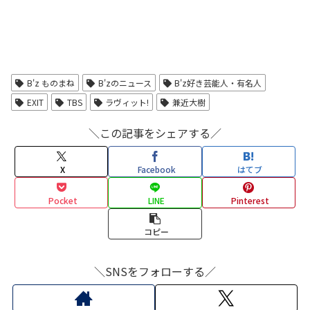
B'z ものまね
B'zのニュース
B'z好き芸能人・有名人
EXIT
TBS
ラヴィット!
兼近大樹
＼この記事をシェアする／
X
Facebook
はてブ
Pocket
LINE
Pinterest
コピー
＼SNSをフォローする／