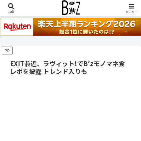
稲葉浩志『en-Zepp』『enⅣ』セトリ一覧はこちら
検索
メニュー
PR
EXIT兼近、ラヴィット!でB’zモノマネ食
レポを披露 トレンド入りも