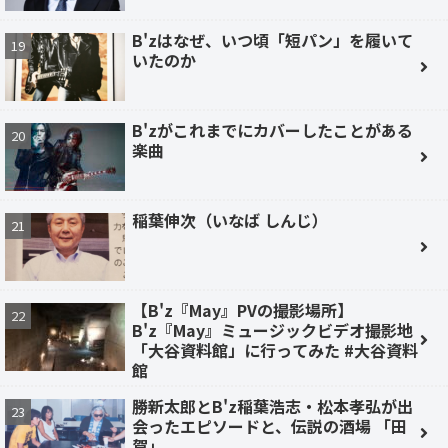
B'zはなぜ、いつ頃「短パン」を履いて
いたのか
B'zがこれまでにカバーしたことがある
楽曲
稲葉伸次（いなば しんじ）
【B'z『May』PVの撮影場所】
B'z『May』ミュージックビデオ撮影地
「大谷資料館」に行ってみた #大谷資料
館
勝新太郎とB'z稲葉浩志・松本孝弘が出
会ったエピソードと、伝説の酒場 「田
賀」