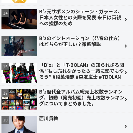
B'z元サポメンのシェーン・ガラース、
日本人女性との交際を発表 来日は両親
への挨拶のため
B'zのイントネーション（発音の仕方）
はどちらが正しい？徹底解説
「B'z」と「T-BOLAN」の知られざる関
係 ”もし売れなかったら一緒に塾でもや
ろう” #稲葉浩志 #森友嵐士 #TBOLAN
B'z歴代全アルバム総売上枚数ランキン
グ、初動（発売初週）売上枚数ランキン
グについてまとめました。
西川貴教