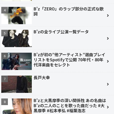
B'z「ZERO」のラップ部分の正式な歌
詞
B'zの全ライブ公演一覧データ
B'zが初の”他アーティスト”選曲プレイ
リストをSpotifyで公開 70年代・80年
代洋楽曲をセレクト
長戸大幸
B'zと大黒摩季の深い関係性 あの名曲は
B'zの二人のことを歌った曲だった #大
黒摩季 #松本孝弘 #稲葉浩志