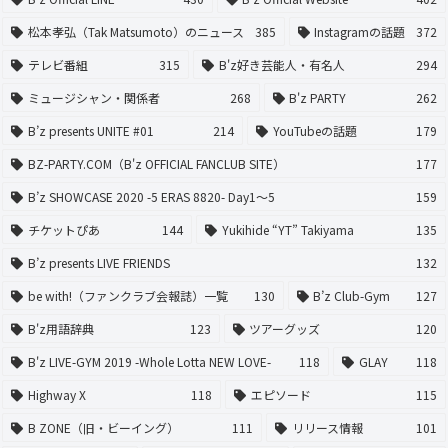
松本孝弘（Tak Matsumoto）のニュース
385
Instagramの話題
372
テレビ番組
315
B'z好き芸能人・有名人
294
ミュージシャン・関係者
268
B'z PARTY
262
B’z presents UNITE #01
214
YouTubeの話題
179
BZ-PARTY.COM（B'z OFFICIAL FANCLUB SITE）
177
B’z SHOWCASE 2020 -5 ERAS 8820- Day1〜5
159
チケットぴあ
144
Yukihide “YT” Takiyama
135
B’z presents LIVE FRIENDS
132
be with!（ファンクラブ会報誌）一覧
130
B’z Club-Gym
127
B'z用語辞典
123
ツアーグッズ
120
B'z LIVE-GYM 2019 -Whole Lotta NEW LOVE-
118
GLAY
118
Highway X
118
エピソード
115
B ZONE（旧・ビーイング）
111
リリース情報
101