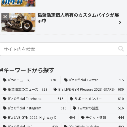
稲葉浩志個人所有のカスタムバイクが展
示中
#キーワードから探す
B'zのニュース
3781
B'z Official Twitter
715
稲葉浩志のニュース
713
B'z LIVE-GYM Pleasure 2023 -STARS-
689
B'z Official Facebook
615
サポートメンバー
610
B'z Official Instagram
610
Twitterの話題
516
B'z LIVE-GYM 2022 -Highway X-
494
チケット情報
444
B'z Official LINE
430
B'z Official Website
402