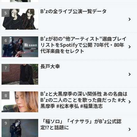
B'zの全ライブ公演一覧データ
B'zが初の”他アーティスト”選曲プレイ
リストをSpotifyで公開 70年代・80年
代洋楽曲をセレクト
長戸大幸
B'zと大黒摩季の深い関係性 あの名曲は
B'zの二人のことを歌った曲だった #大
黒摩季 #松本孝弘 #稲葉浩志
「稲ソロ」「イナサラ」がB'z公式認
定!?と話題に