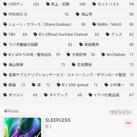
川村ケン
101
売上・記録
100
セットリスト
94
FRIENDS Ⅲ
91
津山市
90
シェーン・ガラース（Shane Gaalaas）
86
INABA／SALAS
86
TBS
84
B'z Official YouTube Channel
82
グッズ
82
ラジオ番組の話題
81
直前販売
80
B'z ゆかりの地・聖地巡礼
79
大賀好修
78
Mr.Children
77
青山英樹
75
交友関係
73
音楽サブスクリプションサービス・ストリーミング／ダウンロード配信
73
新曲
72
清
72
B'z 35th special
71
小杉竜一
70
オリコン
69
タイアップ
68
イナバ化粧品店
67