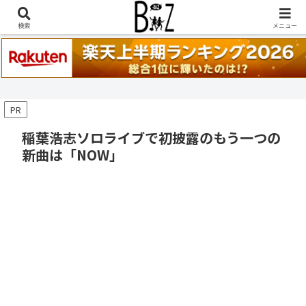
稲葉浩志『en-Zepp』『enⅣ』セトリ一覧はこちら
検索
メニュー
PR
稲葉浩志ソロライブで初披露のもう一つの
新曲は「NOW」