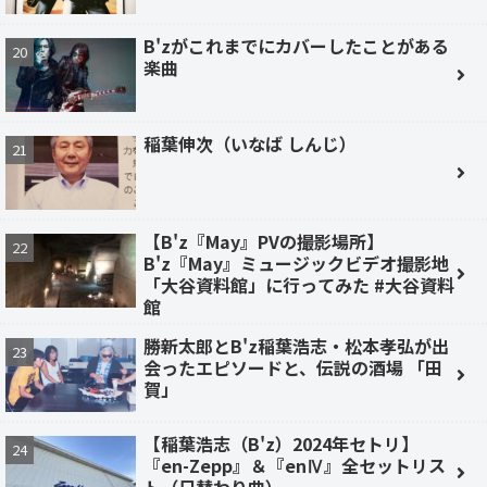
B'zがこれまでにカバーしたことがある
楽曲
稲葉伸次（いなば しんじ）
【B'z『May』PVの撮影場所】
B'z『May』ミュージックビデオ撮影地
「大谷資料館」に行ってみた #大谷資料
館
勝新太郎とB'z稲葉浩志・松本孝弘が出
会ったエピソードと、伝説の酒場 「田
賀」
【稲葉浩志（B'z）2024年セトリ】
『en-Zepp』＆『enⅣ』全セットリス
ト（日替わり曲）