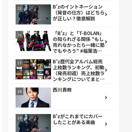
B'zのイントネーション
（発音の仕方）はどちら
が正しい？徹底解説
「B'z」と「T-BOLAN」
の知られざる関係 ”もし
売れなかったら一緒に塾
でもやろう” #稲葉浩志
#森友嵐士 #TBOLAN
B'z歴代全アルバム総売
上枚数ランキング、初動
（発売初週）売上枚数ラ
ンキングについてまとめ
ました。
西川貴教
B'zがこれまでにカバー
したことがある楽曲