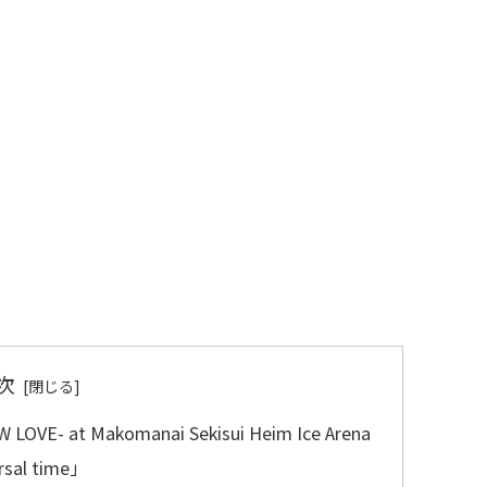
次
W LOVE- at Makomanai Sekisui Heim Ice Arena
al time」