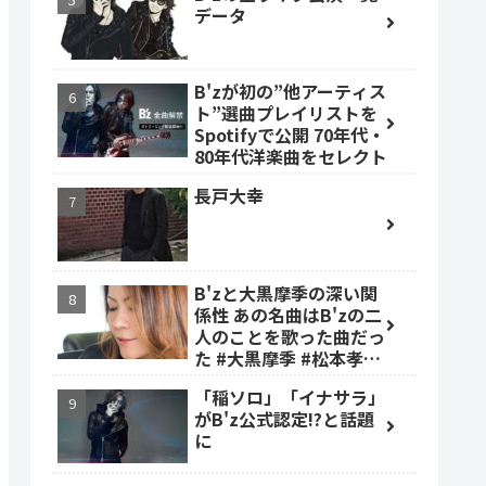
データ
B'zが初の”他アーティス
ト”選曲プレイリストを
Spotifyで公開 70年代・
80年代洋楽曲をセレクト
長戸大幸
B'zと大黒摩季の深い関
係性 あの名曲はB'zの二
人のことを歌った曲だっ
た #大黒摩季 #松本孝弘
#稲葉浩志
「稲ソロ」「イナサラ」
がB'z公式認定!?と話題
に