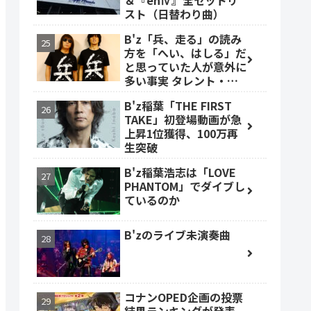
＆『enⅣ』全セットリ
スト（日替わり曲）
B'z「兵、走る」の読み
方を「へい、はしる」だ
と思っていた人が意外に
多い事実 タレント・ベ
ッキーも
B'z稲葉「THE FIRST
TAKE」初登場動画が急
上昇1位獲得、100万再
生突破
B'z稲葉浩志は「LOVE
PHANTOM」でダイブし
ているのか
B'zのライブ未演奏曲
コナンOPED企画の投票