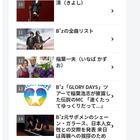
清（きよし）
B'zの全曲リスト
稲葉一夫（いなば かず
お）
B'z「GLORY DAYS」ツ
アーで稲葉浩志が披露し
た伝説のMC 「速くたっ
てゆっくりだって...」
B'z元サポメンのシェー
ン・ガラース、日本人女
性との交際を発表 来日
は両親への挨拶のため