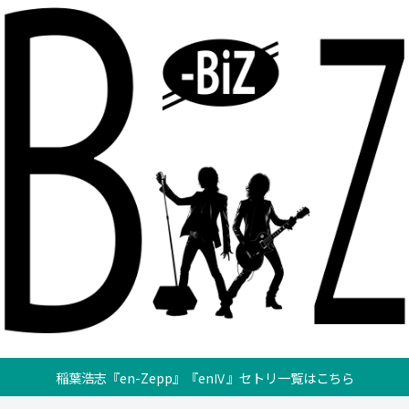
稲葉浩志『en-Zepp』『enⅣ』セトリ一覧はこちら