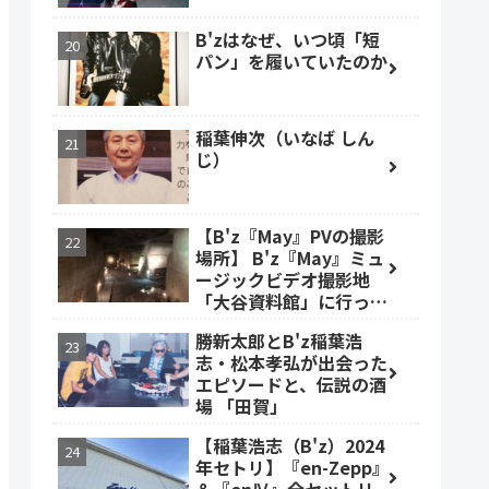
B'zはなぜ、いつ頃「短
パン」を履いていたのか
稲葉伸次（いなば しん
じ）
【B'z『May』PVの撮影
場所】 B'z『May』ミュ
ージックビデオ撮影地
「大谷資料館」に行って
みた #大谷資料館
勝新太郎とB'z稲葉浩
志・松本孝弘が出会った
エピソードと、伝説の酒
場 「田賀」
【稲葉浩志（B'z）2024
年セトリ】『en-Zepp』