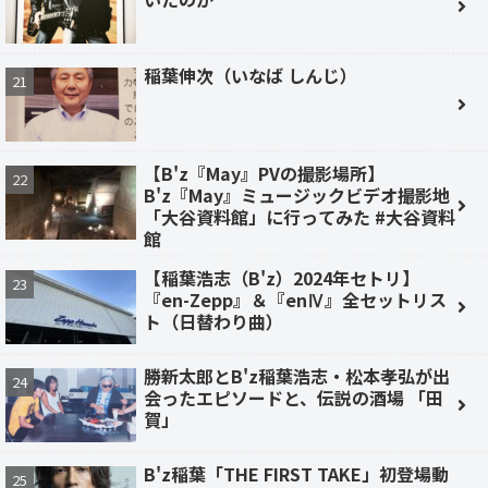
稲葉伸次（いなば しんじ）
【B'z『May』PVの撮影場所】
B'z『May』ミュージックビデオ撮影地
「大谷資料館」に行ってみた #大谷資料
館
【稲葉浩志（B'z）2024年セトリ】
『en-Zepp』＆『enⅣ』全セットリス
ト（日替わり曲）
勝新太郎とB'z稲葉浩志・松本孝弘が出
会ったエピソードと、伝説の酒場 「田
賀」
B'z稲葉「THE FIRST TAKE」初登場動