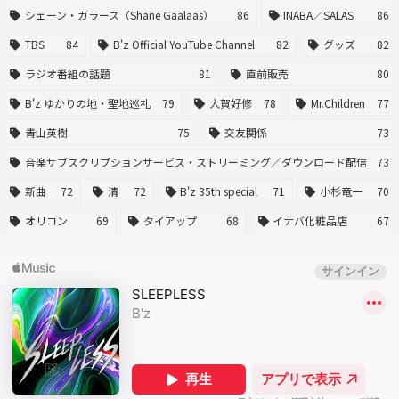
シェーン・ガラース（Shane Gaalaas）
86
INABA／SALAS
86
TBS
84
B'z Official YouTube Channel
82
グッズ
82
ラジオ番組の話題
81
直前販売
80
B'z ゆかりの地・聖地巡礼
79
大賀好修
78
Mr.Children
77
青山英樹
75
交友関係
73
音楽サブスクリプションサービス・ストリーミング／ダウンロード配信
73
新曲
72
清
72
B'z 35th special
71
小杉竜一
70
オリコン
69
タイアップ
68
イナバ化粧品店
67