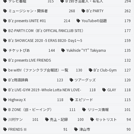
テレビ番組
315
B'z好き芸能人・有名人
294
ミュージシャン・関係者
268
B'z PARTY
262
B’z presents UNITE #01
214
YouTubeの話題
179
BZ-PARTY.COM（B'z OFFICIAL FANCLUB SITE）
177
B’z SHOWCASE 2020 -5 ERAS 8820- Day1〜5
159
チケットぴあ
144
Yukihide “YT” Takiyama
135
B’z presents LIVE FRIENDS
132
be with!（ファンクラブ会報誌）一覧
130
B’z Club-Gym
127
B'z用語辞典
123
ツアーグッズ
120
B'z LIVE-GYM 2019 -Whole Lotta NEW LOVE-
118
GLAY
118
Highway X
118
エピソード
115
B ZONE（旧・ビーイング）
111
リリース情報
101
川村ケン
101
売上・記録
100
セットリスト
94
FRIENDS Ⅲ
91
津山市
90