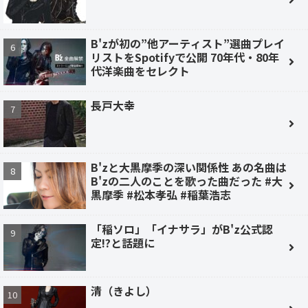
B'zが初の”他アーティスト”選曲プレイ
リストをSpotifyで公開 70年代・80年
代洋楽曲をセレクト
長戸大幸
B'zと大黒摩季の深い関係性 あの名曲は
B'zの二人のことを歌った曲だった #大
黒摩季 #松本孝弘 #稲葉浩志
「稲ソロ」「イナサラ」がB'z公式認
定!?と話題に
清（きよし）