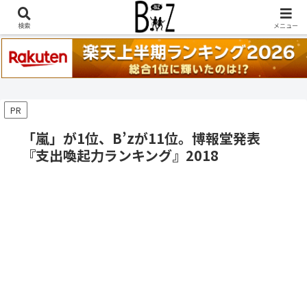
稲葉浩志『en-Zepp』『enⅣ』セトリ一覧はこちら
検索
メニュー
PR
「嵐」が1位、B’zが11位。博報堂発表
『支出喚起力ランキング』2018