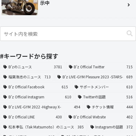
示中
#キーワードから探す
B'zのニュース
3781
B'z Official Twitter
715
稲葉浩志のニュース
713
B'z LIVE-GYM Pleasure 2023 -STARS-
689
B'z Official Facebook
615
サポートメンバー
610
B'z Official Instagram
610
Twitterの話題
516
B'z LIVE-GYM 2022 -Highway X-
494
チケット情報
444
B'z Official LINE
430
B'z Official Website
402
松本孝弘（Tak Matsumoto）のニュース
385
Instagramの話題
372