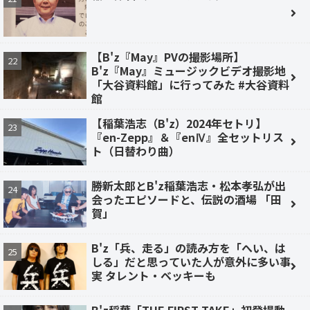
【B'z『May』PVの撮影場所】
B'z『May』ミュージックビデオ撮影地
「大谷資料館」に行ってみた #大谷資料
館
【稲葉浩志（B'z）2024年セトリ】
『en-Zepp』＆『enⅣ』全セットリス
ト（日替わり曲）
勝新太郎とB'z稲葉浩志・松本孝弘が出
会ったエピソードと、伝説の酒場 「田
賀」
B'z「兵、走る」の読み方を「へい、は
しる」だと思っていた人が意外に多い事
実 タレント・ベッキーも