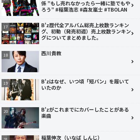
係 ”もし売れなかったら一緒に塾でもや
ろう” #稲葉浩志 #森友嵐士 #TBOLAN
B'z歴代全アルバム総売上枚数ランキン
グ、初動（発売初週）売上枚数ランキン
グについてまとめました。
西川貴教
B'zはなぜ、いつ頃「短パン」を履いて
いたのか
B'zがこれまでにカバーしたことがある
楽曲
稲葉伸次（いなば しんじ）