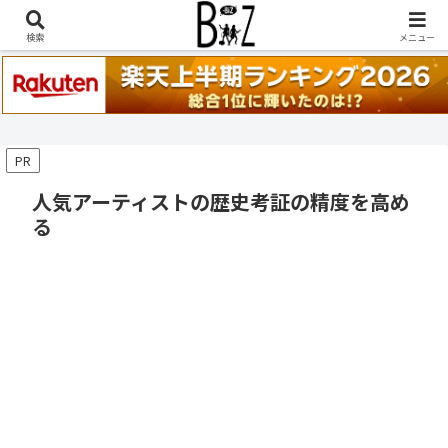
稲葉浩志『en-Zepp』『enⅣ』セトリ一覧はこちら
検索
メニュー
PR
人気アーティストの歴史考証の精度を高め
る