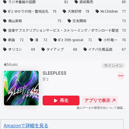
ラジオ番組の話題
81
直前販売
80
B'z ゆかりの地・聖地巡礼
79
大賀好修
78
Mr.Children
77
青山英樹
75
交友関係
73
音楽サブスクリプションサービス・ストリーミング／ダウンロード配信
73
新曲
72
清
72
B'z 35th special
71
小杉竜一
70
オリコン
69
タイアップ
68
イナバ化粧品店
67
Amazonで詳細を見る