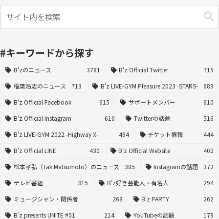
#キーワードから探す
B'zのニュース
3781
B'z Official Twitter
715
稲葉浩志のニュース
713
B'z LIVE-GYM Pleasure 2023 -STARS-
689
B'z Official Facebook
615
サポートメンバー
610
B'z Official Instagram
610
Twitterの話題
516
B'z LIVE-GYM 2022 -Highway X-
494
チケット情報
444
B'z Official LINE
430
B'z Official Website
402
松本孝弘（Tak Matsumoto）のニュース
385
Instagramの話題
372
テレビ番組
315
B'z好き芸能人・有名人
294
ミュージシャン・関係者
268
B'z PARTY
262
B’z presents UNITE #01
214
YouTubeの話題
179