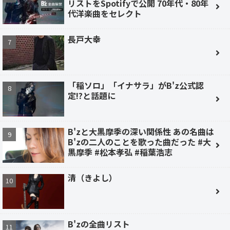
リストをSpotifyで公開 70年代・80年
代洋楽曲をセレクト
長戸大幸
「稲ソロ」「イナサラ」がB'z公式認
定!?と話題に
B'zと大黒摩季の深い関係性 あの名曲は
B'zの二人のことを歌った曲だった #大
黒摩季 #松本孝弘 #稲葉浩志
清（きよし）
B'zの全曲リスト