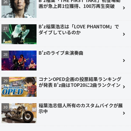
B'z稲葉「THE FIRST TAKE」初登場動
画が急上昇1位獲得、100万再生突破
B'z稲葉浩志は「LOVE PHANTOM」で
ダイブしているのか
B'zのライブ未演奏曲
コナンOPED企画の投票結果ランキング
が発表 B'z曲はTOP20に2曲ランクイン
稲葉浩志個人所有のカスタムバイクが展
示中