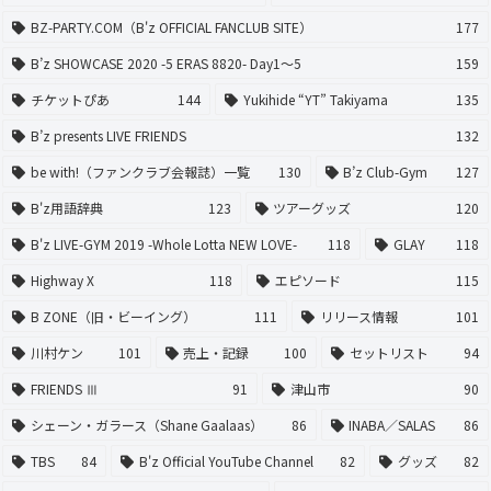
BZ-PARTY.COM（B'z OFFICIAL FANCLUB SITE）
177
B’z SHOWCASE 2020 -5 ERAS 8820- Day1〜5
159
チケットぴあ
144
Yukihide “YT” Takiyama
135
B’z presents LIVE FRIENDS
132
be with!（ファンクラブ会報誌）一覧
130
B’z Club-Gym
127
B'z用語辞典
123
ツアーグッズ
120
B'z LIVE-GYM 2019 -Whole Lotta NEW LOVE-
118
GLAY
118
Highway X
118
エピソード
115
B ZONE（旧・ビーイング）
111
リリース情報
101
川村ケン
101
売上・記録
100
セットリスト
94
FRIENDS Ⅲ
91
津山市
90
シェーン・ガラース（Shane Gaalaas）
86
INABA／SALAS
86
TBS
84
B'z Official YouTube Channel
82
グッズ
82