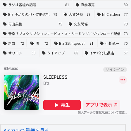
ラジオ番組の話題
81
直前販売
80
B'z ゆかりの地・聖地巡礼
79
大賀好修
78
Mr.Children
77
青山英樹
75
交友関係
73
音楽サブスクリプションサービス・ストリーミング／ダウンロード配信
73
新曲
72
清
72
B'z 35th special
71
小杉竜一
70
オリコン
69
タイアップ
68
イナバ化粧品店
67
Amazonで詳細を見る