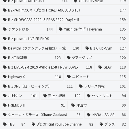
B’z presents UNITE #01
214
YouTubeの話題
179
BZ-PARTY.COM（B'z OFFICIAL FANCLUB SITE）
177
B’z SHOWCASE 2020 -5 ERAS 8820- Day1〜5
159
チケットぴあ
144
Yukihide “YT” Takiyama
135
B’z presents LIVE FRIENDS
132
be with!（ファンクラブ会報誌）一覧
130
B’z Club-Gym
127
B'z用語辞典
123
ツアーグッズ
120
B'z LIVE-GYM 2019 -Whole Lotta NEW LOVE-
118
GLAY
118
Highway X
118
エピソード
115
B ZONE（旧・ビーイング）
111
リリース情報
101
川村ケン
101
売上・記録
100
セットリスト
94
FRIENDS Ⅲ
91
津山市
90
シェーン・ガラース（Shane Gaalaas）
86
INABA／SALAS
86
TBS
84
B'z Official YouTube Channel
82
グッズ
82