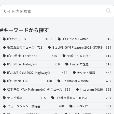
#キーワードから探す
B'zのニュース
3781
B'z Official Twitter
715
稲葉浩志のニュース
713
B'z LIVE-GYM Pleasure 2023 -STARS-
689
B'z Official Facebook
615
サポートメンバー
610
B'z Official Instagram
610
Twitterの話題
516
B'z LIVE-GYM 2022 -Highway X-
494
チケット情報
444
B'z Official LINE
430
B'z Official Website
402
松本孝弘（Tak Matsumoto）のニュース
385
Instagramの話題
372
テレビ番組
315
B'z好き芸能人・有名人
294
ミュージシャン・関係者
268
B'z PARTY
262