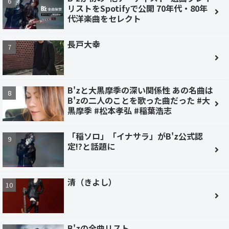
リストをSpotifyで公開 70年代・80年
代洋楽曲をセレクト
長戸大幸
B'zと大黒摩季の深い関係性 あの名曲は
B'zの二人のことを歌った曲だった #大
黒摩季 #松本孝弘 #稲葉浩志
「稲ソロ」「イナサラ」がB'z公式認
定!?と話題に
清（きよし）
B'zの全曲リスト