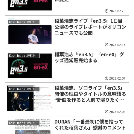
2023.02.20
稲葉浩志ライブ『en3.5』1日目
Koshi Inaba LIVE 2023 〜en3.5〜
公演のライブレポートがオリコン
ニュースでも公開
2023.02.17
稲葉浩志『en3.5』『en-eX』グ
Koshi Inaba LIVE 2023 〜en3.5〜
ッズ通常販売始まる
2023.02.07
稲葉浩志、ソロライブ「en3.5」
Koshi Inaba LIVE 2023 〜en3.5〜
開催の理由やタイトルの意味語る
“新曲を作ると人前で演りたくな
る”
2023.02.06
DURAN「一番最初に僕を拾って
Koshi Inaba LIVE 2023 〜en3.5〜
くれた稲葉さん」感謝のコメント