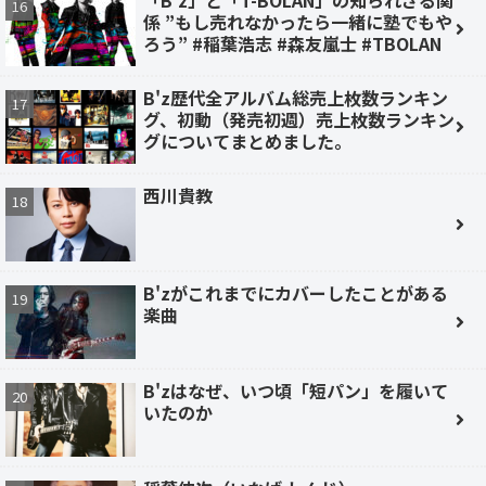
「B'z」と「T-BOLAN」の知られざる関
係 ”もし売れなかったら一緒に塾でもや
ろう” #稲葉浩志 #森友嵐士 #TBOLAN
B'z歴代全アルバム総売上枚数ランキン
グ、初動（発売初週）売上枚数ランキン
グについてまとめました。
西川貴教
B'zがこれまでにカバーしたことがある
楽曲
B'zはなぜ、いつ頃「短パン」を履いて
いたのか