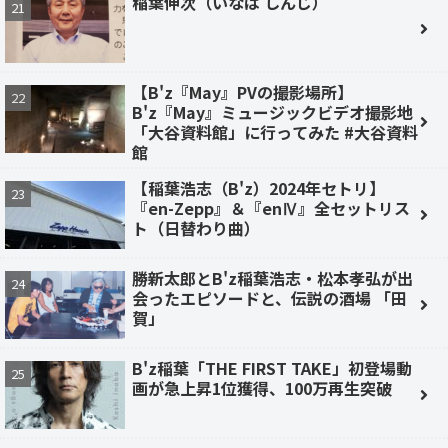
稲葉伸次（いなば しんじ）
【B'z『May』PVの撮影場所】
B'z『May』ミュージックビデオ撮影地
「大谷資料館」に行ってみた #大谷資料
館
【稲葉浩志（B'z）2024年セトリ】
『en-Zepp』＆『enⅣ』全セットリス
ト（日替わり曲）
勝新太郎とB'z稲葉浩志・松本孝弘が出
会ったエピソードと、伝説の酒場 「田
賀」
B'z稲葉「THE FIRST TAKE」初登場動
画が急上昇1位獲得、100万再生突破