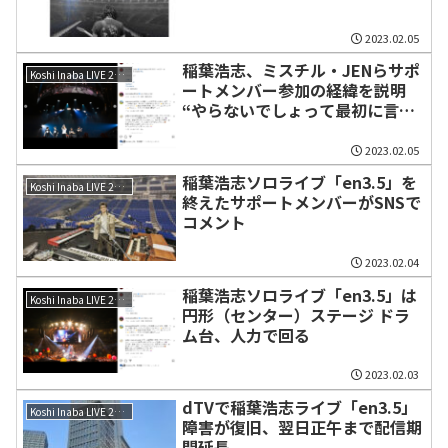
2023.02.05
稲葉浩志、ミスチル・JENらサポ
Koshi Inaba LIVE 2023 〜en3.5〜
ートメンバー参加の経緯を説明
“やらないでしょって最初に言っ
た”
2023.02.05
稲葉浩志ソロライブ「en3.5」を
Koshi Inaba LIVE 2023 〜en3.5〜
終えたサポートメンバーがSNSで
コメント
2023.02.04
稲葉浩志ソロライブ「en3.5」は
Koshi Inaba LIVE 2023 〜en3.5〜
円形（センター）ステージ ドラ
ム台、人力で回る
2023.02.03
dTVで稲葉浩志ライブ「en3.5」
Koshi Inaba LIVE 2023 〜en3.5〜
障害が復旧、翌日正午まで配信期
間延長