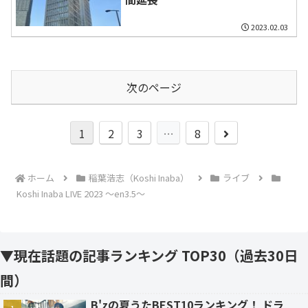
2023.02.03
次のページ
次
1
2
3
…
8
へ
ホーム
稲葉浩志（Koshi Inaba）
ライブ
Koshi Inaba LIVE 2023 〜en3.5〜
▼現在話題の記事ランキング TOP30（過去30日
間）
B'zの夏うたBEST10ランキング！ ドラ