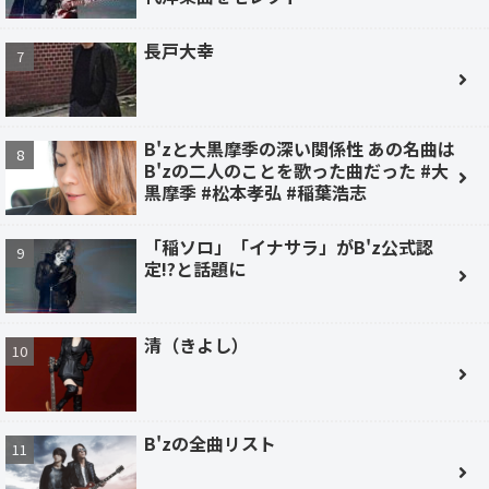
長戸大幸
B'zと大黒摩季の深い関係性 あの名曲は
B'zの二人のことを歌った曲だった #大
黒摩季 #松本孝弘 #稲葉浩志
「稲ソロ」「イナサラ」がB'z公式認
定!?と話題に
清（きよし）
B'zの全曲リスト