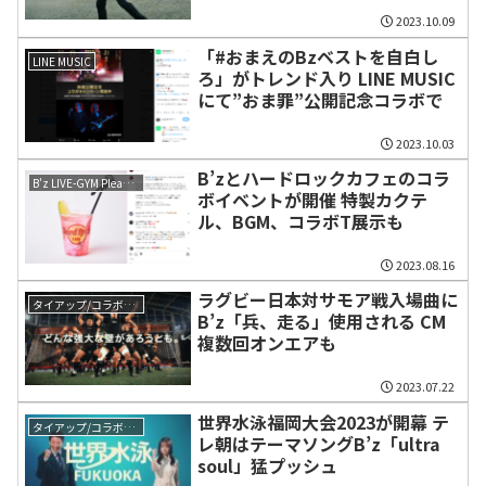
2023.10.09
「#おまえのBzベストを自白し
LINE MUSIC
ろ」がトレンド入り LINE MUSIC
にて”おま罪”公開記念コラボで
2023.10.03
B’zとハードロックカフェのコラ
B'z LIVE-GYM Pleasure 2023 -STARS-
ボイベントが開催 特製カクテ
ル、BGM、コラボT展示も
2023.08.16
ラグビー日本対サモア戦入場曲に
タイアップ/コラボレーション
B’z「兵、走る」使用される CM
複数回オンエアも
2023.07.22
世界水泳福岡大会2023が開幕 テ
タイアップ/コラボレーション
レ朝はテーマソングB’z「ultra
soul」猛プッシュ