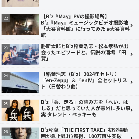
【B'z『May』PVの撮影場所】
B'z『May』ミュージックビデオ撮影地
「大谷資料館」に行ってみた #大谷資料
館
勝新太郎とB'z稲葉浩志・松本孝弘が出
会ったエピソードと、伝説の酒場 「田
賀」
【稲葉浩志（B'z）2024年セトリ】
『en-Zepp』＆『enⅣ』全セットリス
ト（日替わり曲）
B'z「兵、走る」の読み方を「へい、は
しる」だと思っていた人が意外に多い事
実 タレント・ベッキーも
B'z稲葉「THE FIRST TAKE」初登場動
画が急上昇1位獲得、100万再生突破