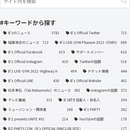
#キーワードから探す
B'zのニュース
3781
B'z Official Twitter
715
稲葉浩志のニュース
713
B'z LIVE-GYM Pleasure 2023 -STARS-
689
B'z Official Facebook
615
サポートメンバー
610
B'z Official Instagram
610
Twitterの話題
516
B'z LIVE-GYM 2022 -Highway X-
494
チケット情報
444
B'z Official LINE
430
B'z Official Website
402
松本孝弘（Tak Matsumoto）のニュース
385
Instagramの話題
372
テレビ番組
315
B'z好き芸能人・有名人
294
ミュージシャン・関係者
268
B'z PARTY
262
B’z presents UNITE #01
214
YouTubeの話題
179
BZ-PARTY.COM（B'z OFFICIAL FANCLUB SITE）
177