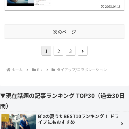
ア、しっとりと低音響かせる
2023.04.13
次のページ
次
1
2
3
へ
ホーム
B'z
タイアップ/コラボレーション
▼現在話題の記事ランキング TOP30（過去30日
間）
B'zの夏うたBEST10ランキング！ ドラ
イブにもおすすめ