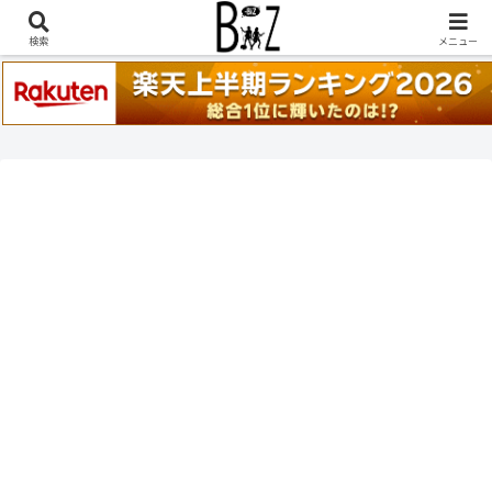
稲葉浩志『en-Zepp』『enⅣ』セトリ一覧はこちら
検索
メニュー