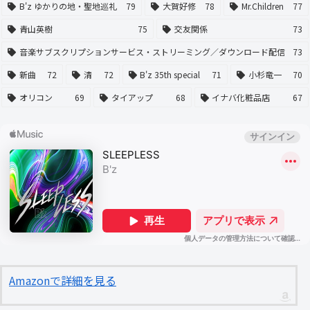
B'z ゆかりの地・聖地巡礼
79
大賀好修
78
Mr.Children
77
青山英樹
75
交友関係
73
音楽サブスクリプションサービス・ストリーミング／ダウンロード配信
73
新曲
72
清
72
B'z 35th special
71
小杉竜一
70
オリコン
69
タイアップ
68
イナバ化粧品店
67
Amazonで詳細を見る