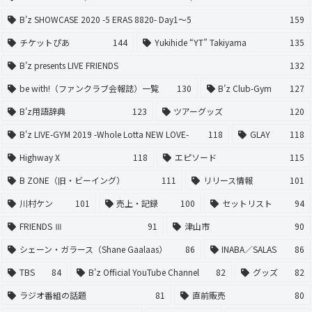
B’z SHOWCASE 2020 -5 ERAS 8820- Day1〜5
159
チケットぴあ
144
Yukihide “YT” Takiyama
135
B’z presents LIVE FRIENDS
132
be with!（ファンクラブ会報誌）一覧
130
B’z Club-Gym
127
B'z用語辞典
123
ツアーグッズ
120
B'z LIVE-GYM 2019 -Whole Lotta NEW LOVE-
118
GLAY
118
Highway X
118
エピソード
115
B ZONE（旧・ビーイング）
111
リリース情報
101
川村ケン
101
売上・記録
100
セットリスト
94
FRIENDS Ⅲ
91
津山市
90
シェーン・ガラース（Shane Gaalaas）
86
INABA／SALAS
86
TBS
84
B'z Official YouTube Channel
82
グッズ
82
ラジオ番組の話題
81
直前販売
80