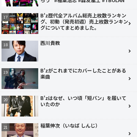
ろう” #稲葉浩志 #森友嵐士 #TBOLAN
B'z歴代全アルバム総売上枚数ランキン
グ、初動（発売初週）売上枚数ランキン
グについてまとめました。
西川貴教
B'zがこれまでにカバーしたことがある
楽曲
B'zはなぜ、いつ頃「短パン」を履いて
いたのか
稲葉伸次（いなば しんじ）