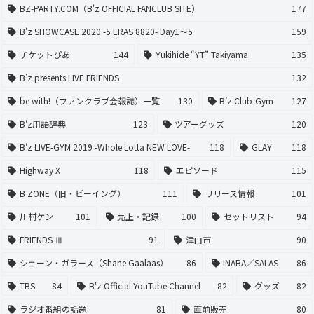
BZ-PARTY.COM（B'z OFFICIAL FANCLUB SITE）
177
B’z SHOWCASE 2020 -5 ERAS 8820- Day1〜5
159
チケットぴあ
144
Yukihide “YT” Takiyama
135
B’z presents LIVE FRIENDS
132
be with!（ファンクラブ会報誌）一覧
130
B’z Club-Gym
127
B'z用語辞典
123
ツアーグッズ
120
B'z LIVE-GYM 2019 -Whole Lotta NEW LOVE-
118
GLAY
118
Highway X
118
エピソード
115
B ZONE（旧・ビーイング）
111
リリース情報
101
川村ケン
101
売上・記録
100
セットリスト
94
FRIENDS Ⅲ
91
津山市
90
シェーン・ガラース（Shane Gaalaas）
86
INABA／SALAS
86
TBS
84
B'z Official YouTube Channel
82
グッズ
82
ラジオ番組の話題
81
直前販売
80