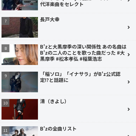
代洋楽曲をセレクト
長戸大幸
B'zと大黒摩季の深い関係性 あの名曲は
B'zの二人のことを歌った曲だった #大
黒摩季 #松本孝弘 #稲葉浩志
「稲ソロ」「イナサラ」がB'z公式認
定!?と話題に
清（きよし）
B'zの全曲リスト