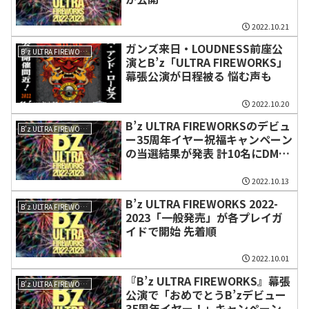
2022.10.21
ガンズ来日・LOUDNESS前座公
B’z ULTRA FIREWORKS 2022-2023
演とB’z「ULTRA FIREWORKS」
幕張公演が日程被る 悩む声も
2022.10.20
B’z ULTRA FIREWORKSのデビュ
B’z ULTRA FIREWORKS 2022-2023
ー35周年イヤー祝福キャンペーン
の当選結果が発表 計10名にDMを
送付
2022.10.13
B’z ULTRA FIREWORKS 2022-
B’z ULTRA FIREWORKS 2022-2023
2023「一般発売」が各プレイガ
イドで開始 先着順
2022.10.01
『B’z ULTRA FIREWORKS』幕張
B’z ULTRA FIREWORKS 2022-2023
公演で「おめでとうB’zデビュー
35周年イヤー！」キャンペーン