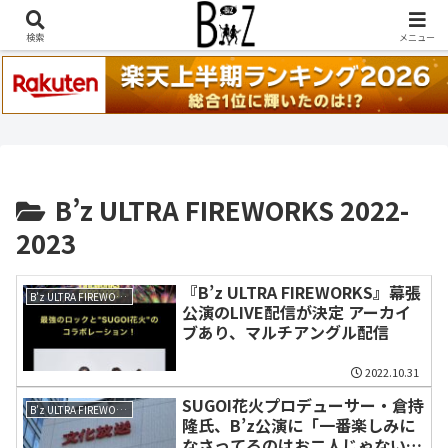
稲葉浩志『en-Zepp』『enⅣ』セトリ一覧はこちら
検索
メニュー
B’z ULTRA FIREWORKS 2022-
2023
『B’z ULTRA FIREWORKS』幕張
B’z ULTRA FIREWORKS 2022-2023
公演のLIVE配信が決定 アーカイ
ブあり、マルチアングル配信
2022.10.31
SUGOI花火プロデューサー・倉持
B’z ULTRA FIREWORKS 2022-2023
隆氏、B’z公演に「一番楽しみに
なさってるのはお二人じゃないか