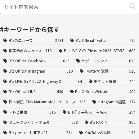
#キーワードから探す
B'zのニュース
3781
B'z Official Twitter
715
稲葉浩志のニュース
713
B'z LIVE-GYM Pleasure 2023 -STARS-
689
B'z Official Facebook
615
サポートメンバー
610
B'z Official Instagram
610
Twitterの話題
516
B'z LIVE-GYM 2022 -Highway X-
494
チケット情報
444
B'z Official LINE
430
B'z Official Website
402
松本孝弘（Tak Matsumoto）のニュース
385
Instagramの話題
372
テレビ番組
315
B'z好き芸能人・有名人
294
ミュージシャン・関係者
268
B'z PARTY
262
B’z presents UNITE #01
214
YouTubeの話題
179