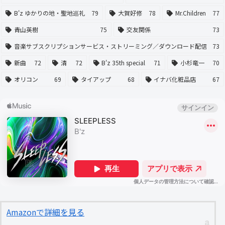
B'z ゆかりの地・聖地巡礼
79
大賀好修
78
Mr.Children
77
青山英樹
75
交友関係
73
音楽サブスクリプションサービス・ストリーミング／ダウンロード配信
73
新曲
72
清
72
B'z 35th special
71
小杉竜一
70
オリコン
69
タイアップ
68
イナバ化粧品店
67
Amazonで詳細を見る