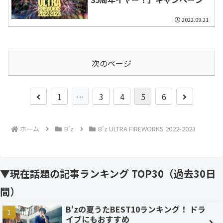
2022.09.21
次のページ
前
次
1
…
3
4
5
6
へ
へ
ホーム
B'z
B’z ULTRA FIREWORKS 2022-2023
▼現在話題の記事ランキング TOP30（過去30日
間）
B'zの夏うたBEST10ランキング！ ドラ
イブにもおすすめ