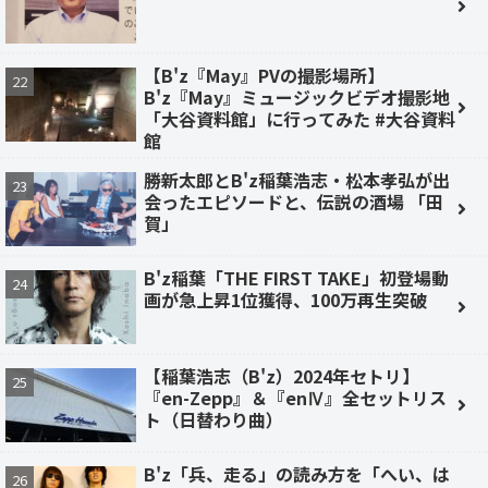
【B'z『May』PVの撮影場所】
B'z『May』ミュージックビデオ撮影地
「大谷資料館」に行ってみた #大谷資料
館
勝新太郎とB'z稲葉浩志・松本孝弘が出
会ったエピソードと、伝説の酒場 「田
賀」
B'z稲葉「THE FIRST TAKE」初登場動
画が急上昇1位獲得、100万再生突破
【稲葉浩志（B'z）2024年セトリ】
『en-Zepp』＆『enⅣ』全セットリス
ト（日替わり曲）
B'z「兵、走る」の読み方を「へい、は