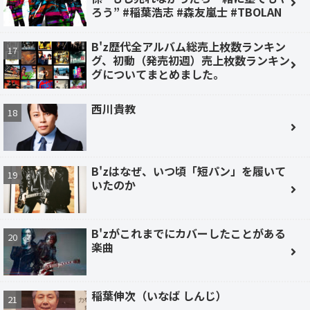
ろう” #稲葉浩志 #森友嵐士 #TBOLAN
B'z歴代全アルバム総売上枚数ランキン
グ、初動（発売初週）売上枚数ランキン
グについてまとめました。
西川貴教
B'zはなぜ、いつ頃「短パン」を履いて
いたのか
B'zがこれまでにカバーしたことがある
楽曲
稲葉伸次（いなば しんじ）