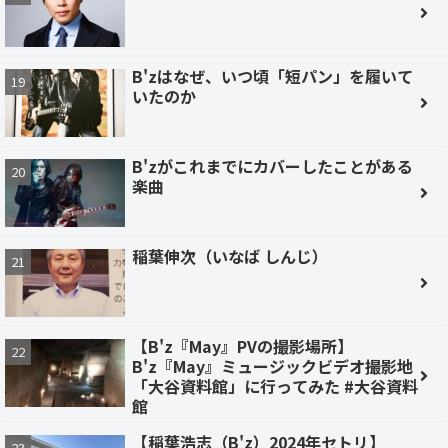
B'zはなぜ、いつ頃「短パン」を履いて
いたのか
B'zがこれまでにカバーしたことがある
楽曲
稲葉伸次（いなば しんじ）
【B'z『May』PVの撮影場所】
B'z『May』ミュージックビデオ撮影地
「大谷資料館」に行ってみた #大谷資料
館
【稲葉浩志（B'z）2024年セトリ】