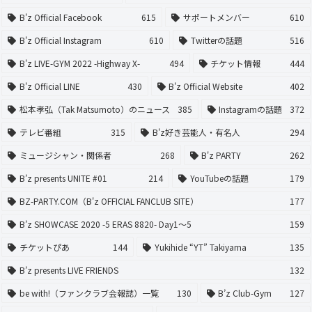
B'z Official Facebook
615
サポートメンバー
610
B'z Official Instagram
610
Twitterの話題
516
B'z LIVE-GYM 2022 -Highway X-
494
チケット情報
444
B'z Official LINE
430
B'z Official Website
402
松本孝弘（Tak Matsumoto）のニュース
385
Instagramの話題
372
テレビ番組
315
B'z好き芸能人・有名人
294
ミュージシャン・関係者
268
B'z PARTY
262
B’z presents UNITE #01
214
YouTubeの話題
179
BZ-PARTY.COM（B'z OFFICIAL FANCLUB SITE）
177
B’z SHOWCASE 2020 -5 ERAS 8820- Day1〜5
159
チケットぴあ
144
Yukihide “YT” Takiyama
135
B’z presents LIVE FRIENDS
132
be with!（ファンクラブ会報誌）一覧
130
B’z Club-Gym
127