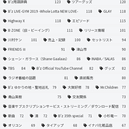
B'z用語辞典
123
ツアーグッズ
120
B'z LIVE-GYM 2019 -Whole Lotta NEW LOVE-
118
GLAY
118
Highway X
118
エピソード
115
B ZONE（旧・ビーイング）
111
リリース情報
101
川村ケン
101
売上・記録
100
セットリスト
94
FRIENDS Ⅲ
91
津山市
90
シェーン・ガラース（Shane Gaalaas）
86
INABA／SALAS
86
TBS
84
B'z Official YouTube Channel
82
グッズ
82
ラジオ番組の話題
81
直前販売
80
B'z ゆかりの地・聖地巡礼
79
大賀好修
78
Mr.Children
77
青山英樹
75
交友関係
73
音楽サブスクリプションサービス・ストリーミング／ダウンロード配信
73
新曲
72
清
72
B'z 35th special
71
小杉竜一
70
オリコン
69
タイアップ
68
イナバ化粧品店
67