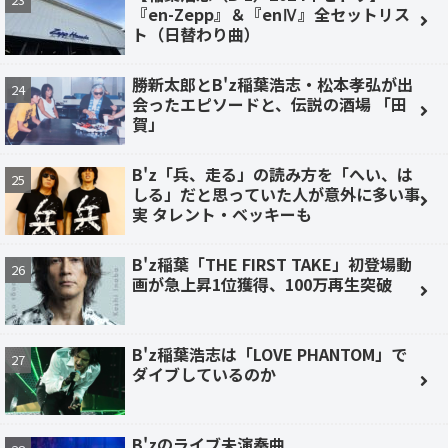
『en-Zepp』＆『enⅣ』全セットリス
ト（日替わり曲）
勝新太郎とB'z稲葉浩志・松本孝弘が出
会ったエピソードと、伝説の酒場 「田
賀」
B'z「兵、走る」の読み方を「へい、は
しる」だと思っていた人が意外に多い事
実 タレント・ベッキーも
B'z稲葉「THE FIRST TAKE」初登場動
画が急上昇1位獲得、100万再生突破
B'z稲葉浩志は「LOVE PHANTOM」で
ダイブしているのか
B'zのライブ未演奏曲