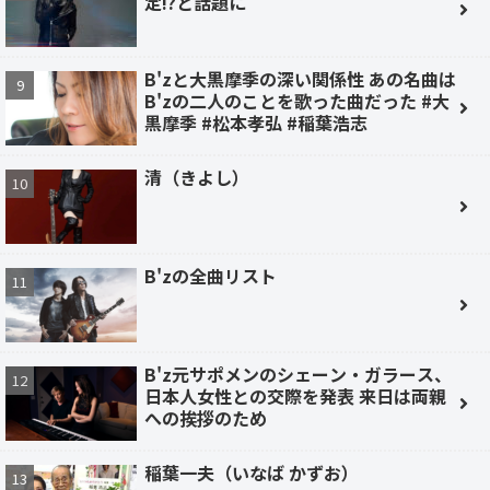
定!?と話題に
B'zと大黒摩季の深い関係性 あの名曲は
B'zの二人のことを歌った曲だった #大
黒摩季 #松本孝弘 #稲葉浩志
清（きよし）
B'zの全曲リスト
B'z元サポメンのシェーン・ガラース、
日本人女性との交際を発表 来日は両親
への挨拶のため
稲葉一夫（いなば かずお）