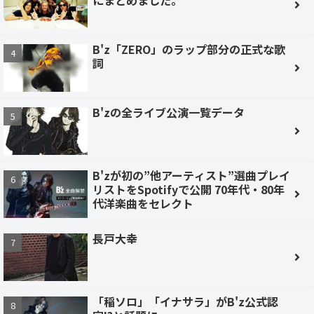
にまとめました。
B'z「ZERO」のラップ部分の正式な歌
詞
B'zの全ライブ公演一覧データ
B'zが初の”他アーティスト”選曲プレイ
リストをSpotifyで公開 70年代・80年
代洋楽曲をセレクト
長戸大幸
「稲ソロ」「イナサラ」がB'z公式認