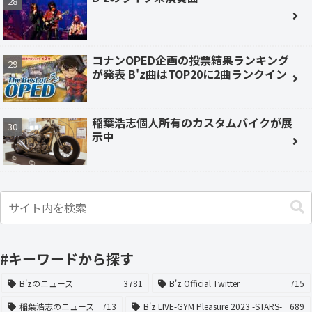
コナンOPED企画の投票結果ランキング
が発表 B'z曲はTOP20に2曲ランクイン
稲葉浩志個人所有のカスタムバイクが展
示中
#キーワードから探す
B'zのニュース
3781
B'z Official Twitter
715
稲葉浩志のニュース
713
B'z LIVE-GYM Pleasure 2023 -STARS-
689