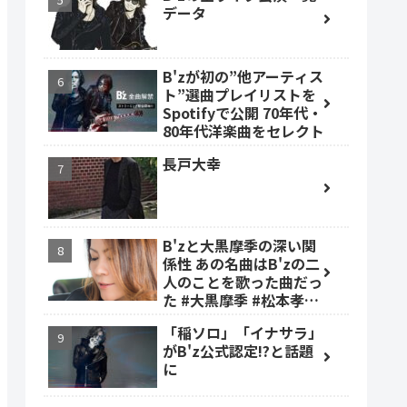
データ
B'zが初の”他アーティス
ト”選曲プレイリストを
Spotifyで公開 70年代・
80年代洋楽曲をセレクト
長戸大幸
B'zと大黒摩季の深い関
係性 あの名曲はB'zの二
人のことを歌った曲だっ
た #大黒摩季 #松本孝弘
#稲葉浩志
「稲ソロ」「イナサラ」
がB'z公式認定!?と話題
に