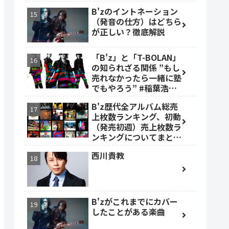
B'zのイントネーション
（発音の仕方）はどちら
が正しい？徹底解説
「B'z」と「T-BOLAN」
の知られざる関係 ”もし
売れなかったら一緒に塾
でもやろう” #稲葉浩志
#森友嵐士 #TBOLAN
B'z歴代全アルバム総売
上枚数ランキング、初動
（発売初週）売上枚数ラ
ンキングについてまとめ
ました。
西川貴教
B'zがこれまでにカバー
したことがある楽曲