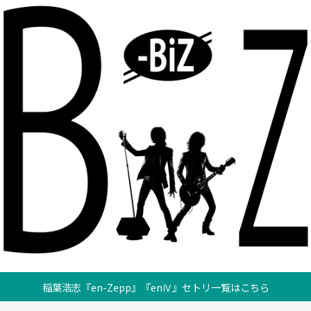
稲葉浩志『en-Zepp』『enⅣ』セトリ一覧はこちら