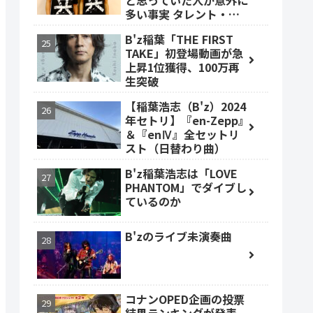
と思っていた人が意外に
多い事実 タレント・ベ
ッキーも
B'z稲葉「THE FIRST
TAKE」初登場動画が急
上昇1位獲得、100万再
生突破
【稲葉浩志（B'z）2024
年セトリ】『en-Zepp』
＆『enⅣ』全セットリ
スト（日替わり曲）
B'z稲葉浩志は「LOVE
PHANTOM」でダイブし
ているのか
B'zのライブ未演奏曲
コナンOPED企画の投票