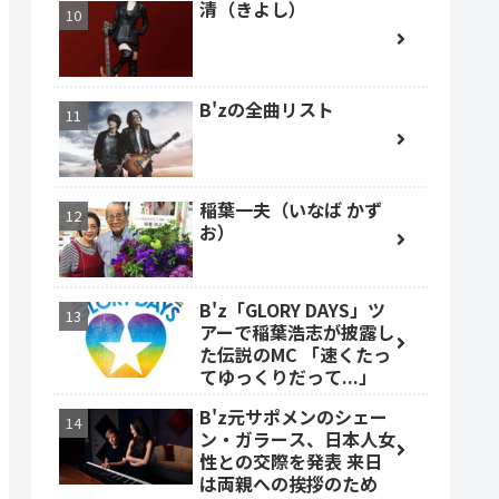
清（きよし）
B'zの全曲リスト
稲葉一夫（いなば かず
お）
B'z「GLORY DAYS」ツ
アーで稲葉浩志が披露し
た伝説のMC 「速くたっ
てゆっくりだって...」
B'z元サポメンのシェー
ン・ガラース、日本人女
性との交際を発表 来日
は両親への挨拶のため