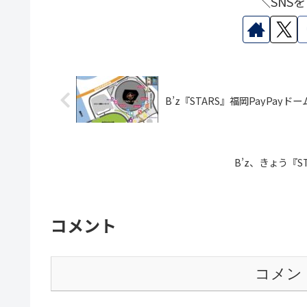
＼SNS
B’z『STARS』福岡PayP
B’z、きょう『S
コメント
コメン