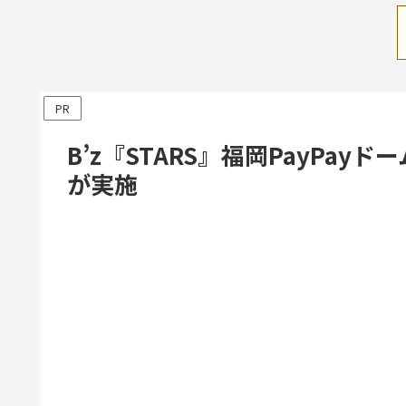
PR
B’z『STARS』福岡PayPa
が実施