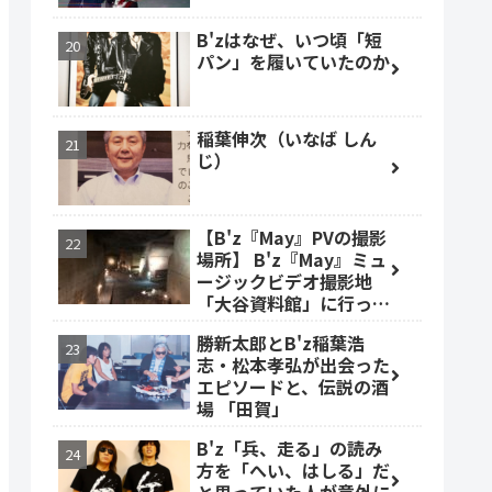
B'zはなぜ、いつ頃「短
パン」を履いていたのか
稲葉伸次（いなば しん
じ）
【B'z『May』PVの撮影
場所】 B'z『May』ミュ
ージックビデオ撮影地
「大谷資料館」に行って
みた #大谷資料館
勝新太郎とB'z稲葉浩
志・松本孝弘が出会った
エピソードと、伝説の酒
場 「田賀」
B'z「兵、走る」の読み
方を「へい、はしる」だ