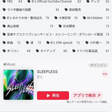
TBS
84
B'z Official YouTube Channel
82
グッズ
82
ラジオ番組の話題
81
直前販売
80
B'z ゆかりの地・聖地巡礼
79
大賀好修
78
Mr.Children
77
青山英樹
75
交友関係
73
音楽サブスクリプションサービス・ストリーミング／ダウンロード配信
73
新曲
72
清
72
B'z 35th special
71
小杉竜一
70
オリコン
69
タイアップ
68
イナバ化粧品店
67