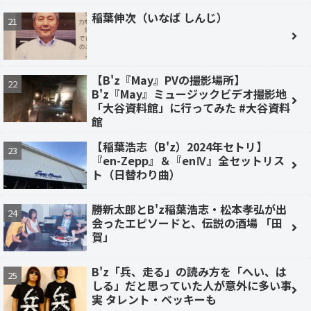
稲葉伸次（いなば しんじ）
【B'z『May』PVの撮影場所】
B'z『May』ミュージックビデオ撮影地
「大谷資料館」に行ってみた #大谷資料
館
【稲葉浩志（B'z）2024年セトリ】
『en-Zepp』＆『enⅣ』全セットリス
ト（日替わり曲）
勝新太郎とB'z稲葉浩志・松本孝弘が出
会ったエピソードと、伝説の酒場 「田
賀」
B'z「兵、走る」の読み方を「へい、は
しる」だと思っていた人が意外に多い事
実 タレント・ベッキーも