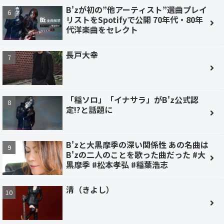
B'zが初の”他アーティスト”選曲プレイ
リストをSpotifyで公開 70年代・80年
代洋楽曲をセレクト
長戸大幸
「稲ソロ」「イナサラ」がB'z公式認
定!?と話題に
B'zと大黒摩季の深い関係性 あの名曲は
B'zの二人のことを歌った曲だった #大
黒摩季 #松本孝弘 #稲葉浩志
清（きよし）