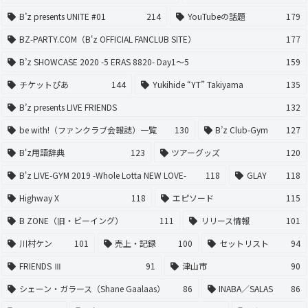
B’z presents UNITE #01
214
YouTubeの話題
179
BZ-PARTY.COM（B'z OFFICIAL FANCLUB SITE）
177
B’z SHOWCASE 2020 -5 ERAS 8820- Day1〜5
159
チケットぴあ
144
Yukihide “YT” Takiyama
135
B’z presents LIVE FRIENDS
132
be with!（ファンクラブ会報誌）一覧
130
B’z Club-Gym
127
B'z用語辞典
123
ツアーグッズ
120
B'z LIVE-GYM 2019 -Whole Lotta NEW LOVE-
118
GLAY
118
Highway X
118
エピソード
115
B ZONE（旧・ビーイング）
111
リリース情報
101
川村ケン
101
売上・記録
100
セットリスト
94
FRIENDS Ⅲ
91
津山市
90
シェーン・ガラース（Shane Gaalaas）
86
INABA／SALAS
86