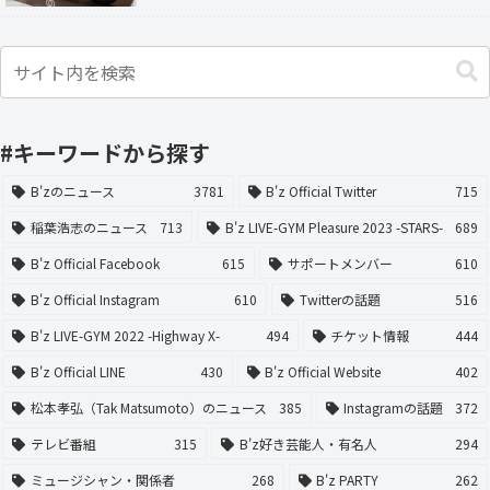
#キーワードから探す
B'zのニュース
3781
B'z Official Twitter
715
稲葉浩志のニュース
713
B'z LIVE-GYM Pleasure 2023 -STARS-
689
B'z Official Facebook
615
サポートメンバー
610
B'z Official Instagram
610
Twitterの話題
516
B'z LIVE-GYM 2022 -Highway X-
494
チケット情報
444
B'z Official LINE
430
B'z Official Website
402
松本孝弘（Tak Matsumoto）のニュース
385
Instagramの話題
372
テレビ番組
315
B'z好き芸能人・有名人
294
ミュージシャン・関係者
268
B'z PARTY
262