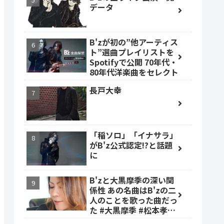
データ
B'zが初の”他アーティス
ト”選曲プレイリストを
Spotifyで公開 70年代・
80年代洋楽曲をセレクト
長戸大幸
「稲ソロ」「イナサラ」
がB'z公式認定!?と話題
に
B'zと大黒摩季の深い関
係性 あの名曲はB'zの二
人のことを歌った曲だっ
た #大黒摩季 #松本孝弘
#稲葉浩志