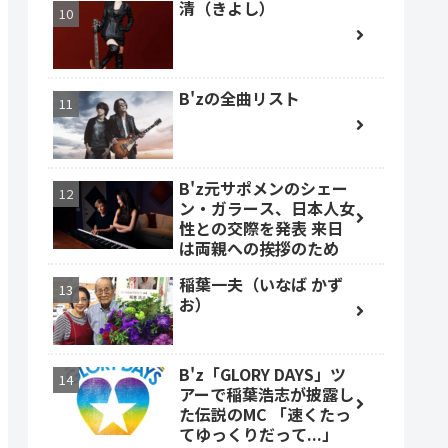
清（きよし）
B'zの全曲リスト
B'z元サポメンのシェー
ン・ガラース、日本人女
性との交際を発表 来日
は両親への挨拶のため
稲葉一夫（いなば かず
お）
B'z「GLORY DAYS」ツ
アーで稲葉浩志が披露し
た伝説のMC 「速くたっ
てゆっくりだって...」