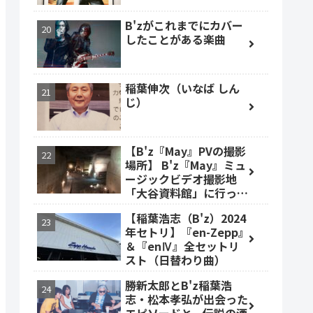
B'zがこれまでにカバー
したことがある楽曲
稲葉伸次（いなば しん
じ）
【B'z『May』PVの撮影
場所】 B'z『May』ミュ
ージックビデオ撮影地
「大谷資料館」に行って
みた #大谷資料館
【稲葉浩志（B'z）2024
年セトリ】『en-Zepp』
＆『enⅣ』全セットリ
スト（日替わり曲）
勝新太郎とB'z稲葉浩
志・松本孝弘が出会った