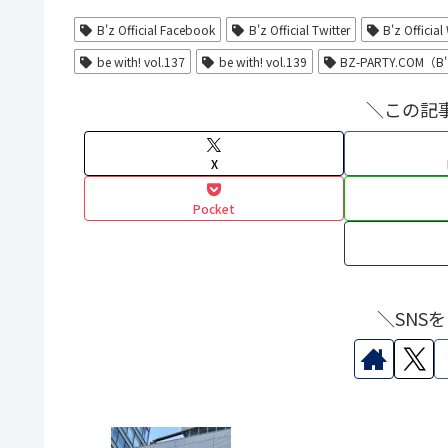
B'z Official Facebook
B'z Official Twitter
B'z Official
be with! vol.137
be with! vol.139
BZ-PARTY.COM（B'z
＼この記
X
Pocket
＼SNS