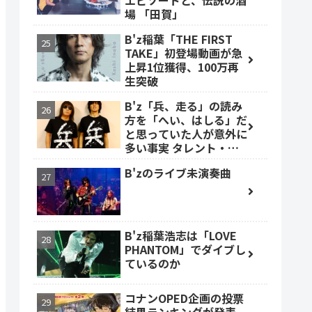
エピソードと、伝説の酒
場 「田賀」
B'z稲葉「THE FIRST
TAKE」初登場動画が急
上昇1位獲得、100万再
生突破
B'z「兵、走る」の読み
方を「へい、はしる」だ
と思っていた人が意外に
多い事実 タレント・ベ
ッキーも
B'zのライブ未演奏曲
B'z稲葉浩志は「LOVE
PHANTOM」でダイブし
ているのか
コナンOPED企画の投票