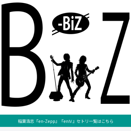
稲葉浩志『en-Zepp』『enⅣ』セトリ一覧はこちら