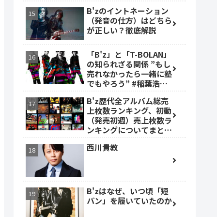
B'zのイントネーション
（発音の仕方）はどちら
が正しい？徹底解説
「B'z」と「T-BOLAN」
の知られざる関係 ”もし
売れなかったら一緒に塾
でもやろう” #稲葉浩志
#森友嵐士 #TBOLAN
B'z歴代全アルバム総売
上枚数ランキング、初動
（発売初週）売上枚数ラ
ンキングについてまとめ
ました。
西川貴教
B'zはなぜ、いつ頃「短
パン」を履いていたのか