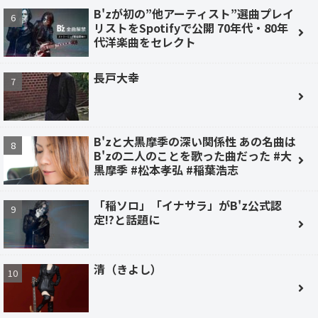
B'zが初の”他アーティスト”選曲プレイ
リストをSpotifyで公開 70年代・80年
代洋楽曲をセレクト
長戸大幸
B'zと大黒摩季の深い関係性 あの名曲は
B'zの二人のことを歌った曲だった #大
黒摩季 #松本孝弘 #稲葉浩志
「稲ソロ」「イナサラ」がB'z公式認
定!?と話題に
清（きよし）