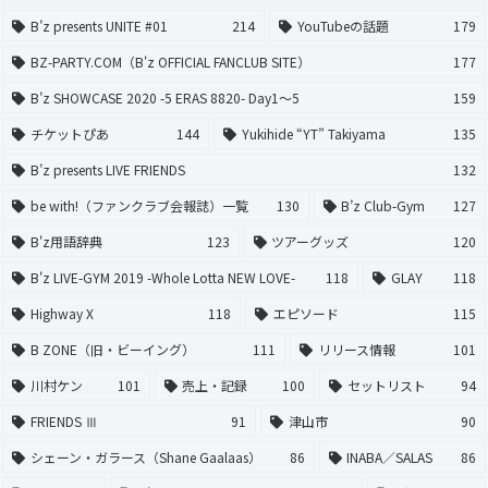
B’z presents UNITE #01
214
YouTubeの話題
179
BZ-PARTY.COM（B'z OFFICIAL FANCLUB SITE）
177
B’z SHOWCASE 2020 -5 ERAS 8820- Day1〜5
159
チケットぴあ
144
Yukihide “YT” Takiyama
135
B’z presents LIVE FRIENDS
132
be with!（ファンクラブ会報誌）一覧
130
B’z Club-Gym
127
B'z用語辞典
123
ツアーグッズ
120
B'z LIVE-GYM 2019 -Whole Lotta NEW LOVE-
118
GLAY
118
Highway X
118
エピソード
115
B ZONE（旧・ビーイング）
111
リリース情報
101
川村ケン
101
売上・記録
100
セットリスト
94
FRIENDS Ⅲ
91
津山市
90
シェーン・ガラース（Shane Gaalaas）
86
INABA／SALAS
86