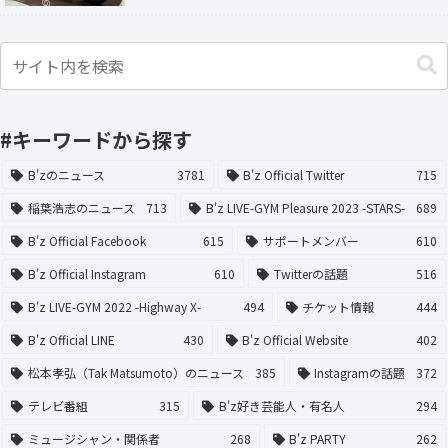
#キーワードから探す
B'zのニュース
3781
B'z Official Twitter
715
稲葉浩志のニュース
713
B'z LIVE-GYM Pleasure 2023 -STARS-
689
B'z Official Facebook
615
サポートメンバー
610
B'z Official Instagram
610
Twitterの話題
516
B'z LIVE-GYM 2022 -Highway X-
494
チケット情報
444
B'z Official LINE
430
B'z Official Website
402
松本孝弘（Tak Matsumoto）のニュース
385
Instagramの話題
372
テレビ番組
315
B'z好き芸能人・有名人
294
ミュージシャン・関係者
268
B'z PARTY
262