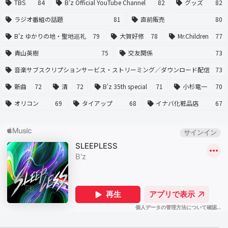
TBS
84
B'z Official YouTube Channel
82
グッズ
82
ラジオ番組の話題
81
直前販売
80
B'z ゆかりの地・聖地巡礼
79
大賀好修
78
Mr.Children
77
青山英樹
75
交友関係
73
音楽サブスクリプションサービス・ストリーミング／ダウンロード配信
73
新曲
72
清
72
B'z 35th special
71
小杉竜一
70
オリコン
69
タイアップ
68
イナバ化粧品店
67