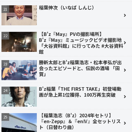
稲葉伸次（いなば しんじ）
【B'z『May』PVの撮影場所】
B'z『May』ミュージックビデオ撮影地
「大谷資料館」に行ってみた #大谷資料
館
勝新太郎とB'z稲葉浩志・松本孝弘が出
会ったエピソードと、伝説の酒場 「田
賀」
B'z稲葉「THE FIRST TAKE」初登場動
画が急上昇1位獲得、100万再生突破
【稲葉浩志（B'z）2024年セトリ】
『en-Zepp』＆『enⅣ』全セットリス
ト（日替わり曲）