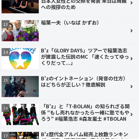
日本人女性との交際を発表 来日は両親
への挨拶のため
稲葉一夫（いなば かずお）
B'z「GLORY DAYS」ツアーで稲葉浩志
が披露した伝説のMC 「速くたってゆっ
くりだって...」
B'zのイントネーション（発音の仕方）
はどちらが正しい？徹底解説
「B'z」と「T-BOLAN」の知られざる関
係 ”もし売れなかったら一緒に塾でもや
ろう” #稲葉浩志 #森友嵐士 #TBOLAN
B'z歴代全アルバム総売上枚数ランキン