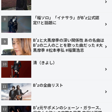
「稲ソロ」「イナサラ」がB'z公式認
定!?と話題に
B'zと大黒摩季の深い関係性 あの名曲は
B'zの二人のことを歌った曲だった #大
黒摩季 #松本孝弘 #稲葉浩志
清（きよし）
B'zの全曲リスト
B'z元サポメンのシェーン・ガラース、