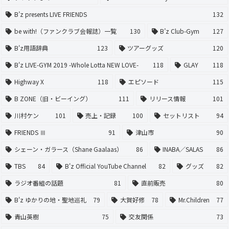
B’z presents LIVE FRIENDS
132
be with!（ファンクラブ会報誌）一覧
130
B’z Club-Gym
127
B'z用語辞典
123
ツアーグッズ
120
B'z LIVE-GYM 2019 -Whole Lotta NEW LOVE-
118
GLAY
118
Highway X
118
エピソード
115
B ZONE（旧・ビーイング）
111
リリース情報
101
川村ケン
101
売上・記録
100
セットリスト
94
FRIENDS Ⅲ
91
津山市
90
シェーン・ガラース（Shane Gaalaas）
86
INABA／SALAS
86
TBS
84
B'z Official YouTube Channel
82
グッズ
82
ラジオ番組の話題
81
直前販売
80
B'z ゆかりの地・聖地巡礼
79
大賀好修
78
Mr.Children
77
青山英樹
75
交友関係
73