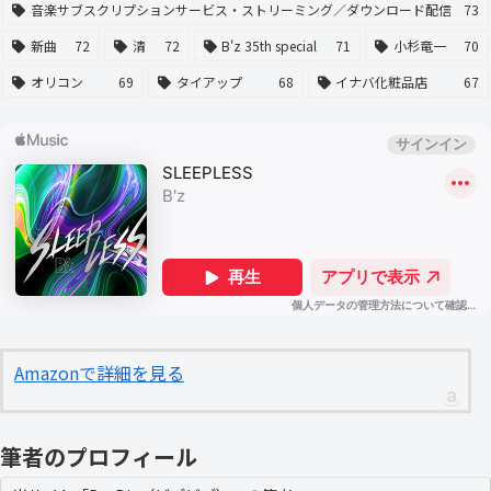
音楽サブスクリプションサービス・ストリーミング／ダウンロード配信
73
新曲
72
清
72
B'z 35th special
71
小杉竜一
70
オリコン
69
タイアップ
68
イナバ化粧品店
67
Amazonで詳細を見る
筆者のプロフィール