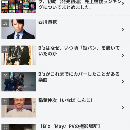
グ、初動（発売初週）売上枚数ランキン
グについてまとめました。
西川貴教
B'zはなぜ、いつ頃「短パン」を履いて
いたのか
B'zがこれまでにカバーしたことがある
楽曲
稲葉伸次（いなば しんじ）
【B'z『May』PVの撮影場所】