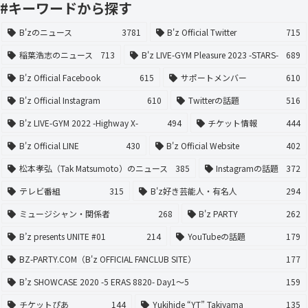
#キーワードから探す
B'zのニュース
3781
B'z Official Twitter
715
稲葉浩志のニュース
713
B'z LIVE-GYM Pleasure 2023 -STARS-
689
B'z Official Facebook
615
サポートメンバー
610
B'z Official Instagram
610
Twitterの話題
516
B'z LIVE-GYM 2022 -Highway X-
494
チケット情報
444
B'z Official LINE
430
B'z Official Website
402
松本孝弘（Tak Matsumoto）のニュース
385
Instagramの話題
372
テレビ番組
315
B'z好き芸能人・有名人
294
ミュージシャン・関係者
268
B'z PARTY
262
B’z presents UNITE #01
214
YouTubeの話題
179
BZ-PARTY.COM（B'z OFFICIAL FANCLUB SITE）
177
B’z SHOWCASE 2020 -5 ERAS 8820- Day1〜5
159
チケットぴあ
144
Yukihide “YT” Takiyama
135