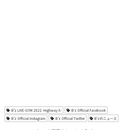
B'z LIVE-GYM 2022 -Highway X-
B'z Official Facebook
B'z Official Instagram
B'z Official Twitter
B'zのニュース