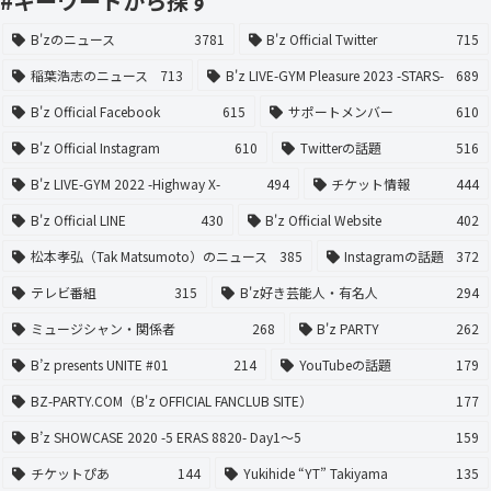
#キーワードから探す
B'zのニュース
3781
B'z Official Twitter
715
稲葉浩志のニュース
713
B'z LIVE-GYM Pleasure 2023 -STARS-
689
B'z Official Facebook
615
サポートメンバー
610
B'z Official Instagram
610
Twitterの話題
516
B'z LIVE-GYM 2022 -Highway X-
494
チケット情報
444
B'z Official LINE
430
B'z Official Website
402
松本孝弘（Tak Matsumoto）のニュース
385
Instagramの話題
372
テレビ番組
315
B'z好き芸能人・有名人
294
ミュージシャン・関係者
268
B'z PARTY
262
B’z presents UNITE #01
214
YouTubeの話題
179
BZ-PARTY.COM（B'z OFFICIAL FANCLUB SITE）
177
B’z SHOWCASE 2020 -5 ERAS 8820- Day1〜5
159
チケットぴあ
144
Yukihide “YT” Takiyama
135