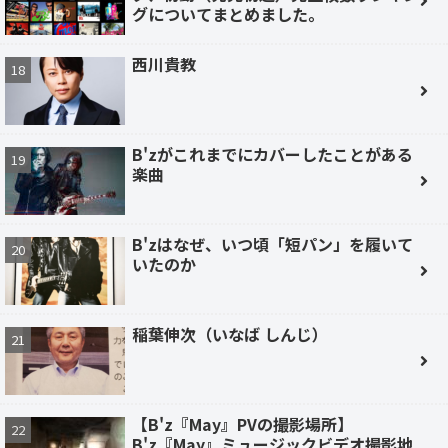
グについてまとめました。
西川貴教
B'zがこれまでにカバーしたことがある
楽曲
B'zはなぜ、いつ頃「短パン」を履いて
いたのか
稲葉伸次（いなば しんじ）
【B'z『May』PVの撮影場所】
B'z『May』ミュージックビデオ撮影地