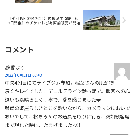
【B’z LIVE-GYM 2022】愛媛県武道館（6月
9日開催）のチケットぴあ直前販売が開始
コメント
静香
より:
2022年6月11日 00:48
中央4列目にてライブジム参加。稲葉さんの肌が物
凄くキレイでした。デコルテライン艶っ艶で。観客への心
遣いも素晴らしく丁寧で、愛を感じました❤️
県武の楽屋らしきとこを歌いながら、カメラマンにおいで
おいでして、松ちゃんのお道具を取りに行き、突如観客席
まで現れた時は、たまげましたわ‼️