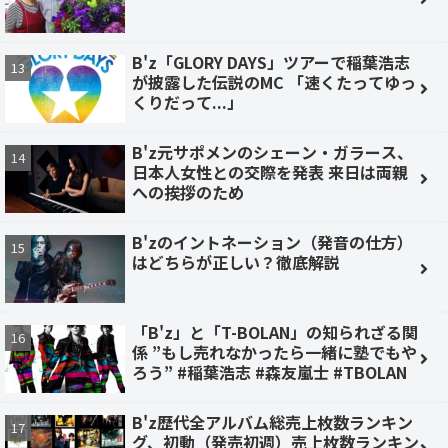
B'z「GLORY DAYS」ツアーで稲葉浩志
が披露した伝説のMC 「速くたってゆっ
くりだって...」
B'z元サポメンのシェーン・ガラース、
日本人女性との交際を発表 来日は両親
への挨拶のため
B'zのイントネーション（発音の仕方）
はどちらが正しい？徹底解説
「B'z」と「T-BOLAN」の知られざる関
係 ”もし売れなかったら一緒に塾でもや
ろう” #稲葉浩志 #森友嵐士 #TBOLAN
B'z歴代全アルバム総売上枚数ランキン
グ、初動（発売初週）売上枚数ランキン