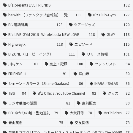
B’z presents LIVE FRIENDS
132
be with!（ファンクラブ会報誌）一覧
130
B’z Club-Gym
127
B'z用語辞典
123
ツアーグッズ
120
B'z LIVE-GYM 2019 -Whole Lotta NEW LOVE-
118
GLAY
118
Highway X
118
エピソード
115
B ZONE（旧・ビーイング）
111
リリース情報
101
川村ケン
101
売上・記録
100
セットリスト
94
FRIENDS Ⅲ
91
津山市
90
シェーン・ガラース（Shane Gaalaas）
86
INABA／SALAS
86
TBS
84
B'z Official YouTube Channel
82
グッズ
82
ラジオ番組の話題
81
直前販売
80
B'z ゆかりの地・聖地巡礼
79
大賀好修
78
Mr.Children
77
青山英樹
75
交友関係
73
音楽サブスクリプションサービス・ストリーミング／ダウンロード配信
73