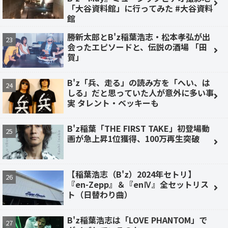
「大谷資料館」に行ってみた #大谷資料
館
勝新太郎とB'z稲葉浩志・松本孝弘が出
会ったエピソードと、伝説の酒場 「田
賀」
B'z「兵、走る」の読み方を「へい、は
しる」だと思っていた人が意外に多い事
実 タレント・ベッキーも
B'z稲葉「THE FIRST TAKE」初登場動
画が急上昇1位獲得、100万再生突破
【稲葉浩志（B'z）2024年セトリ】
『en-Zepp』＆『enⅣ』全セットリス
ト（日替わり曲）
B'z稲葉浩志は「LOVE PHANTOM」で