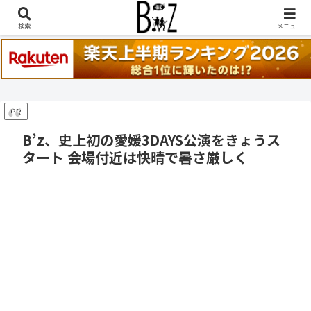
稲葉浩志『en-Zepp』『enⅣ』セトリ一覧はこちら
検索
メニュー
PR
B’z、史上初の愛媛3DAYS公演をきょうス
タート 会場付近は快晴で暑さ厳しく