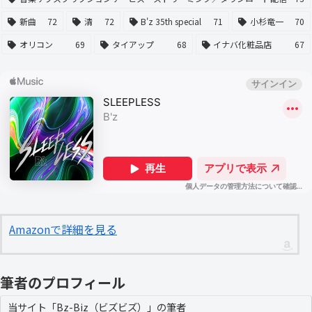
新曲
72
清
72
B'z 35th special
71
小杉竜一
70
オリコン
69
タイアップ
68
イナバ化粧品店
67
Amazonで詳細を見る
筆者のプロフィール
当サイト「Bz-Biz（ビズビズ）」の筆者