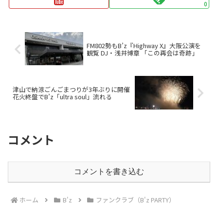
0
FM802勢もB’z『Highway X』大阪公演を
観覧 DJ・浅井博章 「この再会は奇跡」
津山で納涼ごんごまつりが3年ぶりに開催
花火終盤でB’z「ultra soul」流れる
コメント
コメントを書き込む
ホーム
B'z
ファンクラブ（B'z PARTY）