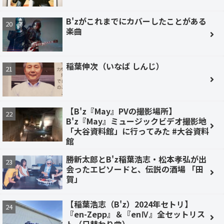
B'zがこれまでにカバーしたことがある
楽曲
稲葉伸次（いなば しんじ）
【B'z『May』PVの撮影場所】
B'z『May』ミュージックビデオ撮影地
「大谷資料館」に行ってみた #大谷資料
館
勝新太郎とB'z稲葉浩志・松本孝弘が出
会ったエピソードと、伝説の酒場 「田
賀」
【稲葉浩志（B'z）2024年セトリ】
『en-Zepp』＆『enⅣ』全セットリス
ト（日替わり曲）