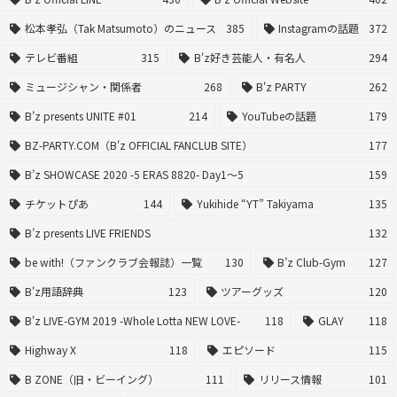
松本孝弘（Tak Matsumoto）のニュース
385
Instagramの話題
372
テレビ番組
315
B'z好き芸能人・有名人
294
ミュージシャン・関係者
268
B'z PARTY
262
B’z presents UNITE #01
214
YouTubeの話題
179
BZ-PARTY.COM（B'z OFFICIAL FANCLUB SITE）
177
B’z SHOWCASE 2020 -5 ERAS 8820- Day1〜5
159
チケットぴあ
144
Yukihide “YT” Takiyama
135
B’z presents LIVE FRIENDS
132
be with!（ファンクラブ会報誌）一覧
130
B’z Club-Gym
127
B'z用語辞典
123
ツアーグッズ
120
B'z LIVE-GYM 2019 -Whole Lotta NEW LOVE-
118
GLAY
118
Highway X
118
エピソード
115
B ZONE（旧・ビーイング）
111
リリース情報
101