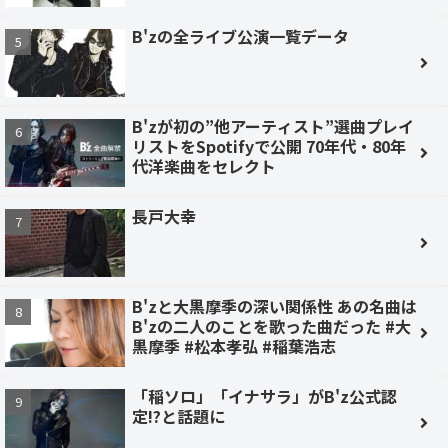
B'zの全ライブ公演一覧データ
B'zが初の”他アーティスト”選曲プレイ
リストをSpotifyで公開 70年代・80年
代洋楽曲をセレクト
長戸大幸
B'zと大黒摩季の深い関係性 あの名曲は
B'zの二人のことを歌った曲だった #大
黒摩季 #松本孝弘 #稲葉浩志
「稲ソロ」「イナサラ」がB'z公式認
定!?と話題に