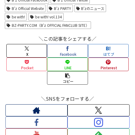
B'z Official Website
B'z PARTY
B'zのニュース
be with!
be with! vol.134
BZ-PARTY.COM（B'z OFFICIAL FANCLUB SITE）
＼この記事をシェアする／
X
Facebook
はてブ
Pocket
LINE
Pinterest
コピー
＼SNSをフォローする／