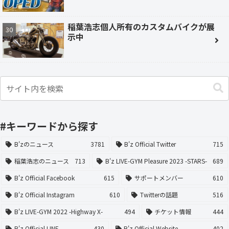
稲葉浩志個人所有のカスタムバイクが展
示中
#キーワードから探す
B'zのニュース
3781
B'z Official Twitter
715
稲葉浩志のニュース
713
B'z LIVE-GYM Pleasure 2023 -STARS-
689
B'z Official Facebook
615
サポートメンバー
610
B'z Official Instagram
610
Twitterの話題
516
B'z LIVE-GYM 2022 -Highway X-
494
チケット情報
444
B'z Official LINE
430
B'z Official Website
402