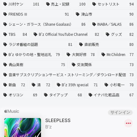
川村ケン
101
売上・記録
100
セットリスト
94
FRIENDS Ⅲ
91
津山市
90
シェーン・ガラース（Shane Gaalaas）
86
INABA／SALAS
86
TBS
84
B'z Official YouTube Channel
82
グッズ
82
ラジオ番組の話題
81
直前販売
80
B'z ゆかりの地・聖地巡礼
79
大賀好修
78
Mr.Children
77
青山英樹
75
交友関係
73
音楽サブスクリプションサービス・ストリーミング／ダウンロード配信
73
新曲
72
清
72
B'z 35th special
71
小杉竜一
70
オリコン
69
タイアップ
68
イナバ化粧品店
67