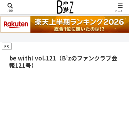
稲葉浩志『en-Zepp』『enⅣ』セトリ一覧はこちら
検索
メニュー
PR
be with! vol.121（B’zのファンクラブ会
報121号）