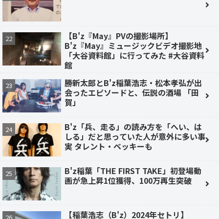
【B'z『May』PVの撮影場所】
B'z『May』ミュージックビデオ撮影地
「大谷資料館」に行ってみた #大谷資料
館
勝新太郎とB'z稲葉浩志・松本孝弘が出
会ったエピソードと、伝説の酒場 「田
賀」
B'z「兵、走る」の読み方を「へい、は
しる」だと思っていた人が意外に多い事
実 タレント・ベッキーも
B'z稲葉「THE FIRST TAKE」初登場動
画が急上昇1位獲得、100万再生突破
【稲葉浩志（B'z）2024年セトリ】