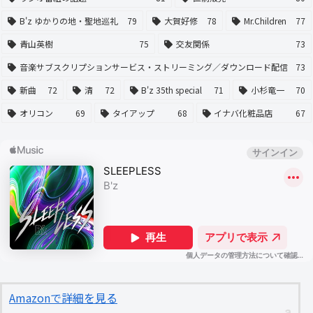
B'z ゆかりの地・聖地巡礼
79
大賀好修
78
Mr.Children
77
青山英樹
75
交友関係
73
音楽サブスクリプションサービス・ストリーミング／ダウンロード配信
73
新曲
72
清
72
B'z 35th special
71
小杉竜一
70
オリコン
69
タイアップ
68
イナバ化粧品店
67
Amazonで詳細を見る