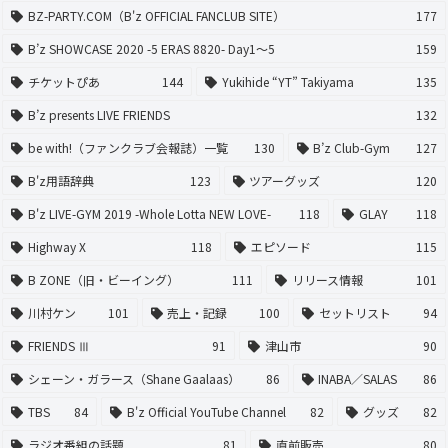
BZ-PARTY.COM（B'z OFFICIAL FANCLUB SITE）
177
B’z SHOWCASE 2020 -5 ERAS 8820- Day1〜5
159
チケットぴあ
144
Yukihide “YT” Takiyama
135
B’z presents LIVE FRIENDS
132
be with!（ファンクラブ会報誌）一覧
130
B’z Club-Gym
127
B'z用語辞典
123
ツアーグッズ
120
B'z LIVE-GYM 2019 -Whole Lotta NEW LOVE-
118
GLAY
118
Highway X
118
エピソード
115
B ZONE（旧・ビーイング）
111
リリース情報
101
川村ケン
101
売上・記録
100
セットリスト
94
FRIENDS Ⅲ
91
津山市
90
シェーン・ガラース（Shane Gaalaas）
86
INABA／SALAS
86
TBS
84
B'z Official YouTube Channel
82
グッズ
82
ラジオ番組の話題
81
直前販売
80