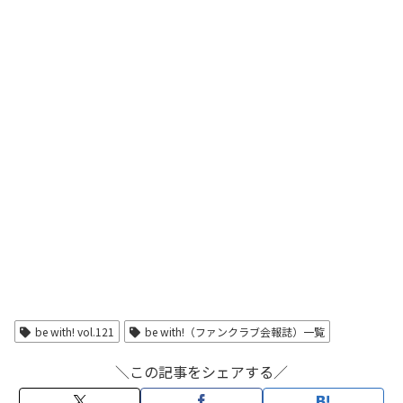
be with! vol.121
be with!（ファンクラブ会報誌）一覧
＼この記事をシェアする／