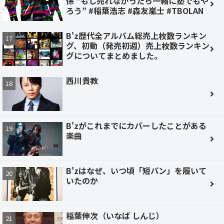
係 ”もし売れなかったら一緒に塾でもや
ろう” #稲葉浩志 #森友嵐士 #TBOLAN
B'z歴代全アルバム総売上枚数ランキン
グ、初動（発売初週）売上枚数ランキン
グについてまとめました。
西川貴教
B'zがこれまでにカバーしたことがある
楽曲
B'zはなぜ、いつ頃「短パン」を履いて
いたのか
稲葉伸次（いなば しんじ）