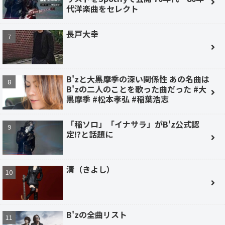
代洋楽曲をセレクト
長戸大幸
B'zと大黒摩季の深い関係性 あの名曲は
B'zの二人のことを歌った曲だった #大
黒摩季 #松本孝弘 #稲葉浩志
「稲ソロ」「イナサラ」がB'z公式認
定!?と話題に
清（きよし）
B'zの全曲リスト