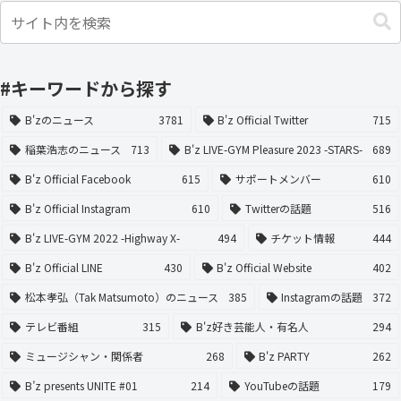
#キーワードから探す
B'zのニュース
3781
B'z Official Twitter
715
稲葉浩志のニュース
713
B'z LIVE-GYM Pleasure 2023 -STARS-
689
B'z Official Facebook
615
サポートメンバー
610
B'z Official Instagram
610
Twitterの話題
516
B'z LIVE-GYM 2022 -Highway X-
494
チケット情報
444
B'z Official LINE
430
B'z Official Website
402
松本孝弘（Tak Matsumoto）のニュース
385
Instagramの話題
372
テレビ番組
315
B'z好き芸能人・有名人
294
ミュージシャン・関係者
268
B'z PARTY
262
B’z presents UNITE #01
214
YouTubeの話題
179