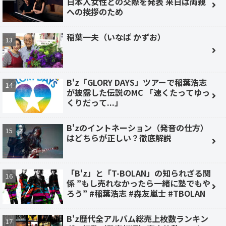
日本人女性との交際を発表 来日は両親
への挨拶のため
稲葉一夫（いなば かずお）
B'z「GLORY DAYS」ツアーで稲葉浩志
が披露した伝説のMC 「速くたってゆっ
くりだって...」
B'zのイントネーション（発音の仕方）
はどちらが正しい？徹底解説
「B'z」と「T-BOLAN」の知られざる関
係 ”もし売れなかったら一緒に塾でもや
ろう” #稲葉浩志 #森友嵐士 #TBOLAN
B'z歴代全アルバム総売上枚数ランキン