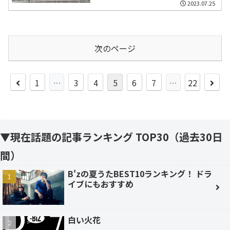
2023.07.25
次のページ
前
次
1
…
3
4
5
6
7
…
22
へ
へ
▼現在話題の記事ランキング TOP30（過去30日
間）
B'zの夏うたBEST10ランキング！ ドラ
イブにもおすすめ
白い火花