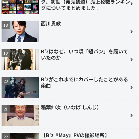
グ、初動（発売初週）売上枚数ランキン
グについてまとめました。
西川貴教
B'zはなぜ、いつ頃「短パン」を履いて
いたのか
B'zがこれまでにカバーしたことがある
楽曲
稲葉伸次（いなば しんじ）
【B'z『May』PVの撮影場所】