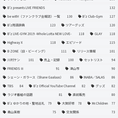
B’z presents LIVE FRIENDS
132
be with!（ファンクラブ会報誌）一覧
130
B’z Club-Gym
127
B'z用語辞典
123
ツアーグッズ
120
B'z LIVE-GYM 2019 -Whole Lotta NEW LOVE-
118
GLAY
118
Highway X
118
エピソード
115
B ZONE（旧・ビーイング）
111
リリース情報
101
川村ケン
101
売上・記録
100
セットリスト
94
FRIENDS Ⅲ
91
津山市
90
シェーン・ガラース（Shane Gaalaas）
86
INABA／SALAS
86
TBS
84
B'z Official YouTube Channel
82
グッズ
82
ラジオ番組の話題
81
直前販売
80
B'z ゆかりの地・聖地巡礼
79
大賀好修
78
Mr.Children
77
青山英樹
75
交友関係
73