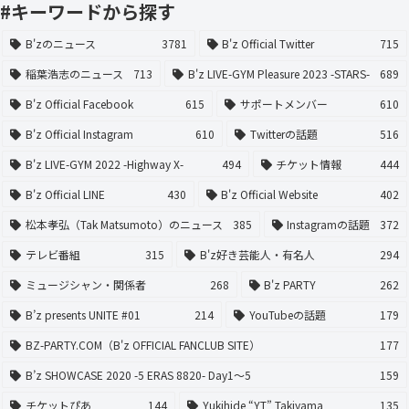
#キーワードから探す
B'zのニュース
3781
B'z Official Twitter
715
稲葉浩志のニュース
713
B'z LIVE-GYM Pleasure 2023 -STARS-
689
B'z Official Facebook
615
サポートメンバー
610
B'z Official Instagram
610
Twitterの話題
516
B'z LIVE-GYM 2022 -Highway X-
494
チケット情報
444
B'z Official LINE
430
B'z Official Website
402
松本孝弘（Tak Matsumoto）のニュース
385
Instagramの話題
372
テレビ番組
315
B'z好き芸能人・有名人
294
ミュージシャン・関係者
268
B'z PARTY
262
B’z presents UNITE #01
214
YouTubeの話題
179
BZ-PARTY.COM（B'z OFFICIAL FANCLUB SITE）
177
B’z SHOWCASE 2020 -5 ERAS 8820- Day1〜5
159
チケットぴあ
144
Yukihide “YT” Takiyama
135