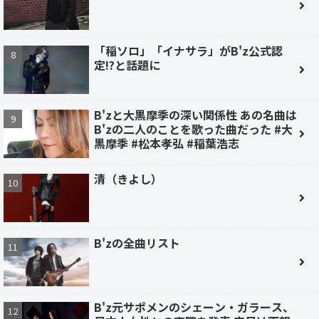
「稲ソロ」「イナサラ」がB'z公式認
定!?と話題に
B'zと大黒摩季の深い関係性 あの名曲は
B'zの二人のことを歌った曲だった #大
黒摩季 #松本孝弘 #稲葉浩志
清（きよし）
B'zの全曲リスト
B'z元サポメンのシェーン・ガラース、