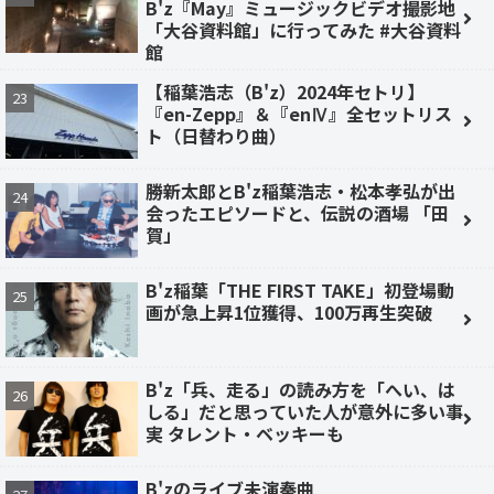
B'z『May』ミュージックビデオ撮影地
「大谷資料館」に行ってみた #大谷資料
館
【稲葉浩志（B'z）2024年セトリ】
『en-Zepp』＆『enⅣ』全セットリス
ト（日替わり曲）
勝新太郎とB'z稲葉浩志・松本孝弘が出
会ったエピソードと、伝説の酒場 「田
賀」
B'z稲葉「THE FIRST TAKE」初登場動
画が急上昇1位獲得、100万再生突破
B'z「兵、走る」の読み方を「へい、は
しる」だと思っていた人が意外に多い事
実 タレント・ベッキーも
B'zのライブ未演奏曲