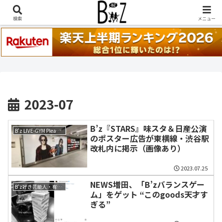
稲葉浩志『en-Zepp』『enⅣ』セトリ一覧はこちら
検索
メニュー
2023-07
B’z『STARS』味スタ＆日産公演
B'z LIVE-GYM Pleasure 2023 -STARS-
のポスター広告が東横線・渋谷駅
改札内に掲示（画像あり）
2023.07.25
NEWS増田、「B’zバランスゲー
B'z好き芸能人・有名人・ミュージシャン
ム」をゲット “このgoods天才す
ぎる”