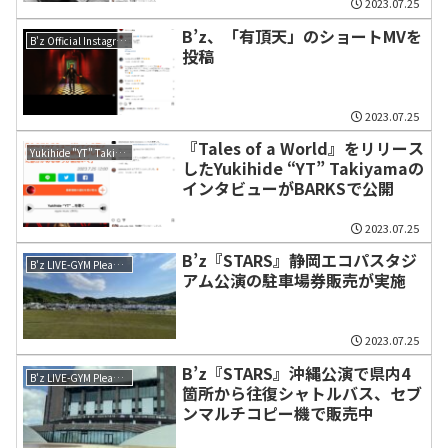
2023.07.25
B’z、「有頂天」のショートMVを
B'z Official Instagram
投稿
2023.07.25
『Tales of a World』をリリース
Yukihide "YT" Takiyama
したYukihide “YT” Takiyamaの
インタビューがBARKSで公開
2023.07.25
B’z『STARS』静岡エコパスタジ
B'z LIVE-GYM Pleasure 2023 -STARS-
アム公演の駐車場券販売が実施
2023.07.25
B’z『STARS』沖縄公演で県内4
B'z LIVE-GYM Pleasure 2023 -STARS-
箇所から往復シャトルバス、セブ
ンマルチコピー機で販売中