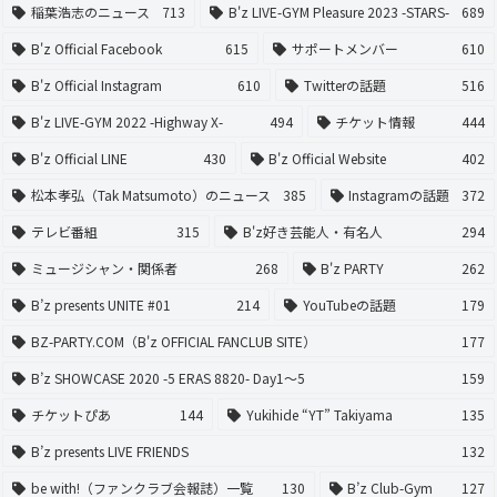
稲葉浩志のニュース
713
B'z LIVE-GYM Pleasure 2023 -STARS-
689
B'z Official Facebook
615
サポートメンバー
610
B'z Official Instagram
610
Twitterの話題
516
B'z LIVE-GYM 2022 -Highway X-
494
チケット情報
444
B'z Official LINE
430
B'z Official Website
402
松本孝弘（Tak Matsumoto）のニュース
385
Instagramの話題
372
テレビ番組
315
B'z好き芸能人・有名人
294
ミュージシャン・関係者
268
B'z PARTY
262
B’z presents UNITE #01
214
YouTubeの話題
179
BZ-PARTY.COM（B'z OFFICIAL FANCLUB SITE）
177
B’z SHOWCASE 2020 -5 ERAS 8820- Day1〜5
159
チケットぴあ
144
Yukihide “YT” Takiyama
135
B’z presents LIVE FRIENDS
132
be with!（ファンクラブ会報誌）一覧
130
B’z Club-Gym
127