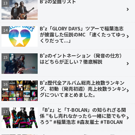
B'zの全曲リスト
B'z「GLORY DAYS」ツアーで稲葉浩志
が披露した伝説のMC 「速くたってゆっ
くりだって...」
B'zのイントネーション（発音の仕方）
はどちらが正しい？徹底解説
B'z歴代全アルバム総売上枚数ランキン
グ、初動（発売初週）売上枚数ランキン
グについてまとめました。
「B'z」と「T-BOLAN」の知られざる関
係 ”もし売れなかったら一緒に塾でもや
ろう” #稲葉浩志 #森友嵐士 #TBOLAN