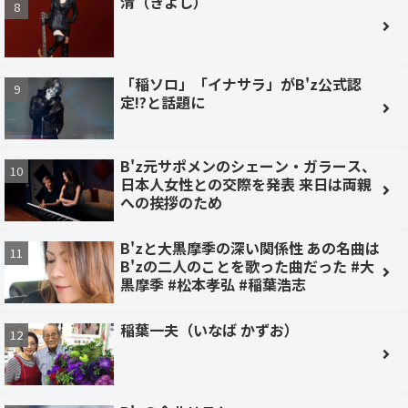
清（きよし）
「稲ソロ」「イナサラ」がB'z公式認
定!?と話題に
B'z元サポメンのシェーン・ガラース、
日本人女性との交際を発表 来日は両親
への挨拶のため
B'zと大黒摩季の深い関係性 あの名曲は
B'zの二人のことを歌った曲だった #大
黒摩季 #松本孝弘 #稲葉浩志
稲葉一夫（いなば かずお）