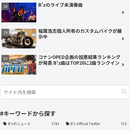
B'zのライブ未演奏曲
稲葉浩志個人所有のカスタムバイクが展
示中
コナンOPED企画の投票結果ランキング
が発表 B'z曲はTOP20に2曲ランクイン
#キーワードから探す
B'zのニュース
3781
B'z Official Twitter
715