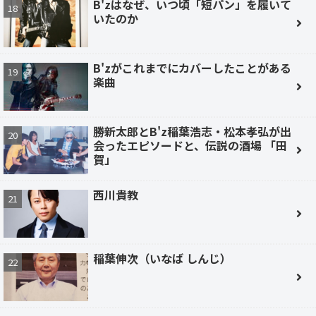
B'zはなぜ、いつ頃「短パン」を履いて
いたのか
B'zがこれまでにカバーしたことがある
楽曲
勝新太郎とB'z稲葉浩志・松本孝弘が出
会ったエピソードと、伝説の酒場 「田
賀」
西川貴教
稲葉伸次（いなば しんじ）