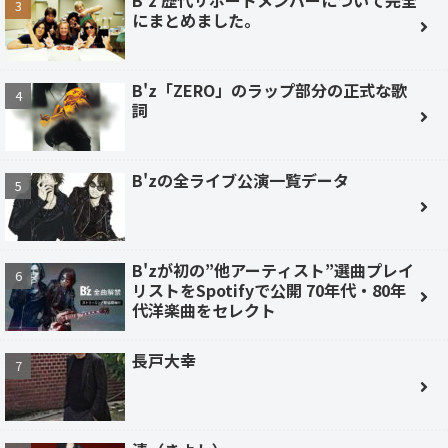
B'z 歴代サポートメンバーについて完全
にまとめました。
B'z「ZERO」のラップ部分の正式な歌
詞
B'zの全ライブ公演一覧データ
B'zが初の”他アーティスト”選曲プレイ
リストをSpotifyで公開 70年代・80年
代洋楽曲をセレクト
長戸大幸