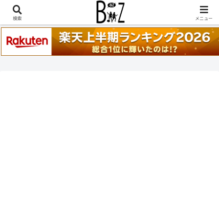
稲葉浩志『en-Zepp』『enⅣ』セトリ一覧はこちら
検索
メニュー