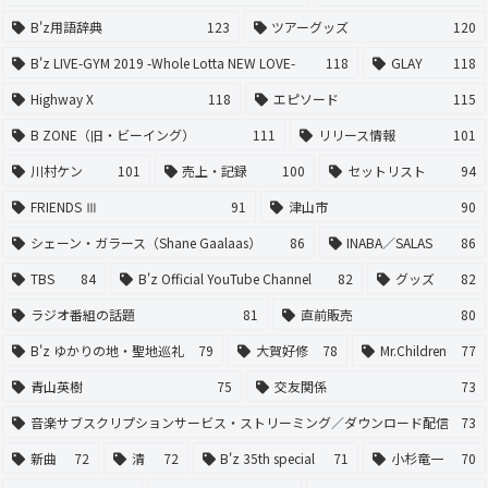
B'z用語辞典
123
ツアーグッズ
120
B'z LIVE-GYM 2019 -Whole Lotta NEW LOVE-
118
GLAY
118
Highway X
118
エピソード
115
B ZONE（旧・ビーイング）
111
リリース情報
101
川村ケン
101
売上・記録
100
セットリスト
94
FRIENDS Ⅲ
91
津山市
90
シェーン・ガラース（Shane Gaalaas）
86
INABA／SALAS
86
TBS
84
B'z Official YouTube Channel
82
グッズ
82
ラジオ番組の話題
81
直前販売
80
B'z ゆかりの地・聖地巡礼
79
大賀好修
78
Mr.Children
77
青山英樹
75
交友関係
73
音楽サブスクリプションサービス・ストリーミング／ダウンロード配信
73
新曲
72
清
72
B'z 35th special
71
小杉竜一
70