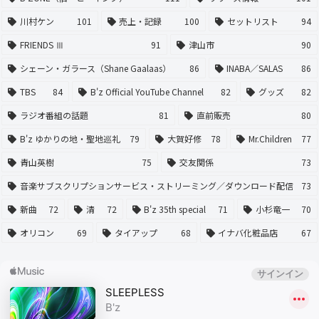
川村ケン
101
売上・記録
100
セットリスト
94
FRIENDS Ⅲ
91
津山市
90
シェーン・ガラース（Shane Gaalaas）
86
INABA／SALAS
86
TBS
84
B'z Official YouTube Channel
82
グッズ
82
ラジオ番組の話題
81
直前販売
80
B'z ゆかりの地・聖地巡礼
79
大賀好修
78
Mr.Children
77
青山英樹
75
交友関係
73
音楽サブスクリプションサービス・ストリーミング／ダウンロード配信
73
新曲
72
清
72
B'z 35th special
71
小杉竜一
70
オリコン
69
タイアップ
68
イナバ化粧品店
67