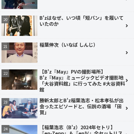
B'zはなぜ、いつ頃「短パン」を履いて
いたのか
稲葉伸次（いなば しんじ）
【B'z『May』PVの撮影場所】
B'z『May』ミュージックビデオ撮影地
「大谷資料館」に行ってみた #大谷資料
館
勝新太郎とB'z稲葉浩志・松本孝弘が出
会ったエピソードと、伝説の酒場 「田
賀」
【稲葉浩志（B'z）2024年セトリ】
『en-Zepp』＆『enⅣ』全セットリス