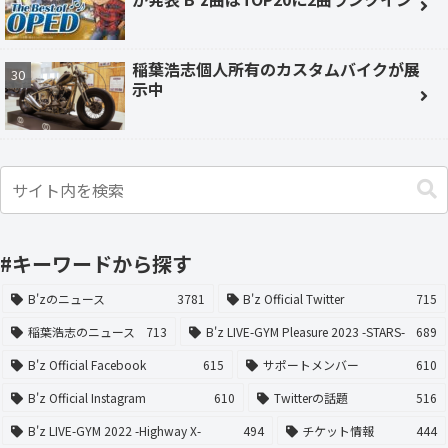
稲葉浩志個人所有のカスタムバイクが展
示中
#キーワードから探す
B'zのニュース
3781
B'z Official Twitter
715
稲葉浩志のニュース
713
B'z LIVE-GYM Pleasure 2023 -STARS-
689
B'z Official Facebook
615
サポートメンバー
610
B'z Official Instagram
610
Twitterの話題
516
B'z LIVE-GYM 2022 -Highway X-
494
チケット情報
444