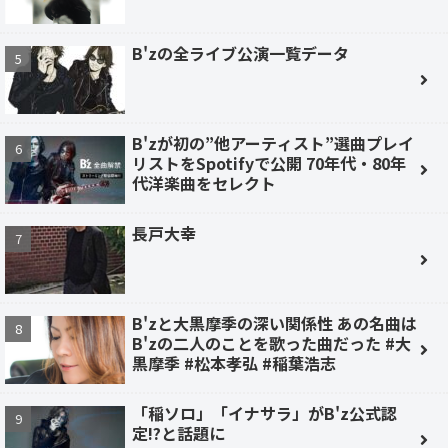
B'zの全ライブ公演一覧データ
B'zが初の”他アーティスト”選曲プレイ
リストをSpotifyで公開 70年代・80年
代洋楽曲をセレクト
長戸大幸
B'zと大黒摩季の深い関係性 あの名曲は
B'zの二人のことを歌った曲だった #大
黒摩季 #松本孝弘 #稲葉浩志
「稲ソロ」「イナサラ」がB'z公式認
定!?と話題に