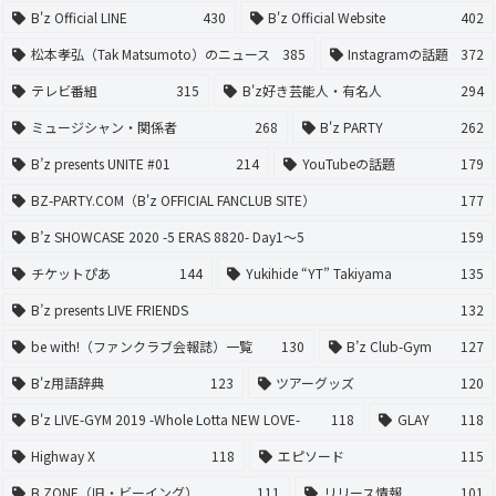
B'z Official LINE
430
B'z Official Website
402
松本孝弘（Tak Matsumoto）のニュース
385
Instagramの話題
372
テレビ番組
315
B'z好き芸能人・有名人
294
ミュージシャン・関係者
268
B'z PARTY
262
B’z presents UNITE #01
214
YouTubeの話題
179
BZ-PARTY.COM（B'z OFFICIAL FANCLUB SITE）
177
B’z SHOWCASE 2020 -5 ERAS 8820- Day1〜5
159
チケットぴあ
144
Yukihide “YT” Takiyama
135
B’z presents LIVE FRIENDS
132
be with!（ファンクラブ会報誌）一覧
130
B’z Club-Gym
127
B'z用語辞典
123
ツアーグッズ
120
B'z LIVE-GYM 2019 -Whole Lotta NEW LOVE-
118
GLAY
118
Highway X
118
エピソード
115
B ZONE（旧・ビーイング）
111
リリース情報
101