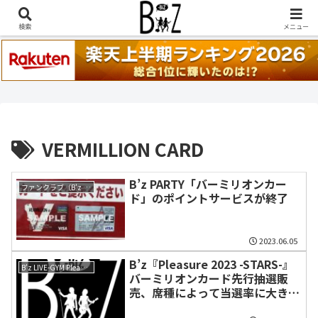
稲葉浩志『en-Zepp』『enⅣ』セトリ一覧はこちら
検索
メニュー
VERMILLION CARD
B’z PARTY「バーミリオンカー
ファンクラブ（B'z PARTY）
ド」のポイントサービスが終了
2023.06.05
B’z『Pleasure 2023 -STARS-』
B'z LIVE-GYM Pleasure 2023 -STARS-
バーミリオンカード先行抽選販
売、席種によって当選率に大きな
差か