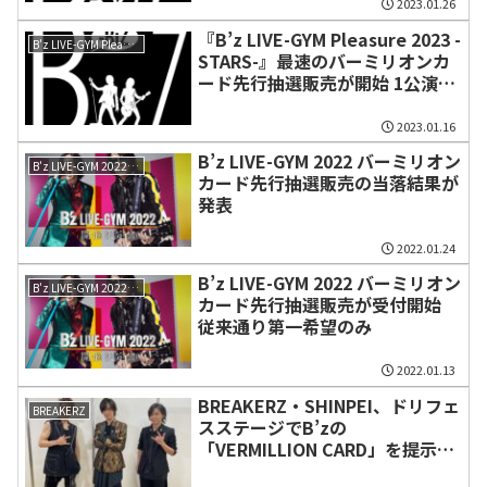
2023.01.26
『B’z LIVE-GYM Pleasure 2023 -
B'z LIVE-GYM Pleasure 2023 -STARS-
STARS-』最速のバーミリオンカ
ード先行抽選販売が開始 1公演最
大4枚まで
2023.01.16
B’z LIVE-GYM 2022 バーミリオン
B'z LIVE-GYM 2022 -Highway X-
カード先行抽選販売の当落結果が
発表
2022.01.24
B’z LIVE-GYM 2022 バーミリオン
B'z LIVE-GYM 2022 -Highway X-
カード先行抽選販売が受付開始
従来通り第一希望のみ
2022.01.13
BREAKERZ・SHINPEI、ドリフェ
BREAKERZ
スステージでB’zの
「VERMILLION CARD」を提示す
る 初共演に興奮