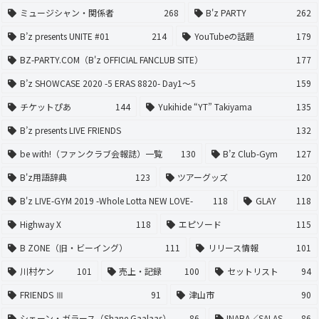
ミュージシャン・関係者
268
B'z PARTY
262
B’z presents UNITE #01
214
YouTubeの話題
179
BZ-PARTY.COM（B'z OFFICIAL FANCLUB SITE）
177
B’z SHOWCASE 2020 -5 ERAS 8820- Day1〜5
159
チケットぴあ
144
Yukihide “YT” Takiyama
135
B’z presents LIVE FRIENDS
132
be with!（ファンクラブ会報誌）一覧
130
B’z Club-Gym
127
B'z用語辞典
123
ツアーグッズ
120
B'z LIVE-GYM 2019 -Whole Lotta NEW LOVE-
118
GLAY
118
Highway X
118
エピソード
115
B ZONE（旧・ビーイング）
111
リリース情報
101
川村ケン
101
売上・記録
100
セットリスト
94
FRIENDS Ⅲ
91
津山市
90
シェーン・ガラース（Shane Gaalaas）
86
INABA／SALAS
86