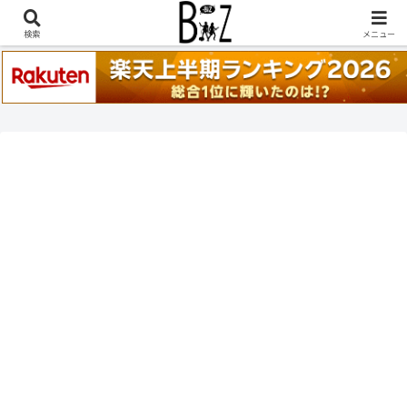
稲葉浩志『en-Zepp』『enⅣ』セトリ一覧はこちら
検索
メニュー