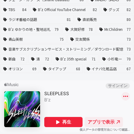
TBS
84
B'z Official YouTube Channel
82
グッズ
82
ラジオ番組の話題
81
直前販売
80
B'z ゆかりの地・聖地巡礼
79
大賀好修
78
Mr.Children
77
青山英樹
75
交友関係
73
音楽サブスクリプションサービス・ストリーミング／ダウンロード配信
73
新曲
72
清
72
B'z 35th special
71
小杉竜一
70
オリコン
69
タイアップ
68
イナバ化粧品店
67