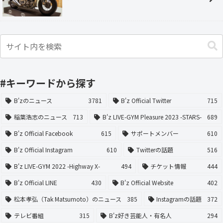
#キーワードから探す
B'zのニュース
3781
B'z Official Twitter
715
稲葉浩志のニュース
713
B'z LIVE-GYM Pleasure 2023 -STARS-
689
B'z Official Facebook
615
サポートメンバー
610
B'z Official Instagram
610
Twitterの話題
516
B'z LIVE-GYM 2022 -Highway X-
494
チケット情報
444
B'z Official LINE
430
B'z Official Website
402
松本孝弘（Tak Matsumoto）のニュース
385
Instagramの話題
372
テレビ番組
315
B'z好き芸能人・有名人
294