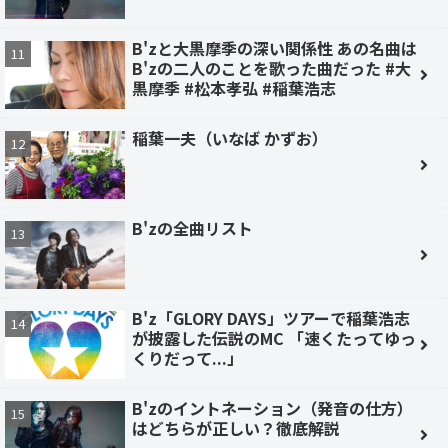
B'zと大黒摩季の深い関係性 あの名曲は
B'zの二人のことを歌った曲だった #大
黒摩季 #松本孝弘 #稲葉浩志
稲葉一夫（いなば かずお）
B'zの全曲リスト
B'z「GLORY DAYS」ツアーで稲葉浩志
が披露した伝説のMC 「速くたってゆっ
くりだって...」
B'zのイントネーション（発音の仕方）
はどちらが正しい？徹底解説