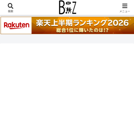
稲葉浩志『en-Zepp』『enⅣ』セトリ一覧はこちら
検索
メニュー