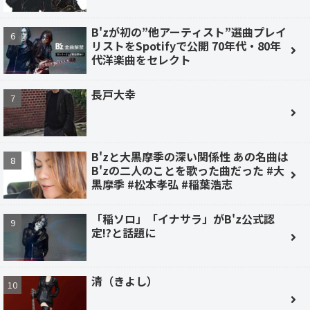
B'zが初の”他アーティスト”選曲プレイ
リストをSpotifyで公開 70年代・80年
代洋楽曲をセレクト
長戸大幸
B'zと大黒摩季の深い関係性 あの名曲は
B'zの二人のことを歌った曲だった #大
黒摩季 #松本孝弘 #稲葉浩志
「稲ソロ」「イナサラ」がB'z公式認
定!?と話題に
清（きよし）