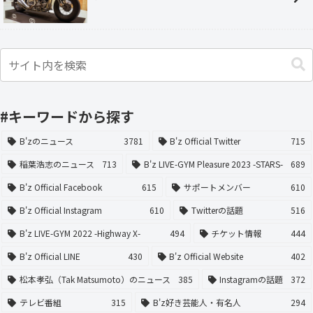
#キーワードから探す
B'zのニュース
3781
B'z Official Twitter
715
稲葉浩志のニュース
713
B'z LIVE-GYM Pleasure 2023 -STARS-
689
B'z Official Facebook
615
サポートメンバー
610
B'z Official Instagram
610
Twitterの話題
516
B'z LIVE-GYM 2022 -Highway X-
494
チケット情報
444
B'z Official LINE
430
B'z Official Website
402
松本孝弘（Tak Matsumoto）のニュース
385
Instagramの話題
372
テレビ番組
315
B'z好き芸能人・有名人
294