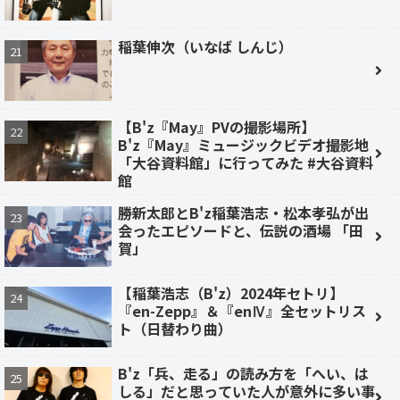
稲葉伸次（いなば しんじ）
【B'z『May』PVの撮影場所】
B'z『May』ミュージックビデオ撮影地
「大谷資料館」に行ってみた #大谷資料
館
勝新太郎とB'z稲葉浩志・松本孝弘が出
会ったエピソードと、伝説の酒場 「田
賀」
【稲葉浩志（B'z）2024年セトリ】
『en-Zepp』＆『enⅣ』全セットリス
ト（日替わり曲）
B'z「兵、走る」の読み方を「へい、は
しる」だと思っていた人が意外に多い事