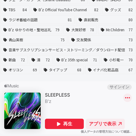
TBS
84
B'z Official YouTube Channel
82
グッズ
82
ラジオ番組の話題
81
直前販売
80
B'z ゆかりの地・聖地巡礼
79
大賀好修
78
Mr.Children
77
青山英樹
75
交友関係
73
音楽サブスクリプションサービス・ストリーミング／ダウンロード配信
73
新曲
72
清
72
B'z 35th special
71
小杉竜一
70
オリコン
69
タイアップ
68
イナバ化粧品店
67