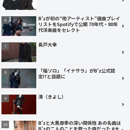
B'zが初の”他アーティスト”選曲プレイ
リストをSpotifyで公開 70年代・80年
代洋楽曲をセレクト
長戸大幸
「稲ソロ」「イナサラ」がB'z公式認
定!?と話題に
清（きよし）
B'zと大黒摩季の深い関係性 あの名曲は
B'zの二人のことを歌った曲だった #大