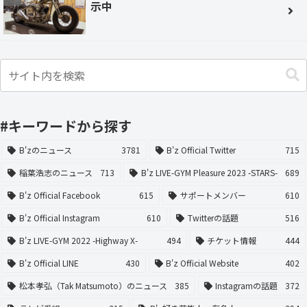
示中
#キーワードから探す
B'zのニュース
3781
B'z Official Twitter
715
稲葉浩志のニュース
713
B'z LIVE-GYM Pleasure 2023 -STARS-
689
B'z Official Facebook
615
サポートメンバー
610
B'z Official Instagram
610
Twitterの話題
516
B'z LIVE-GYM 2022 -Highway X-
494
チケット情報
444
B'z Official LINE
430
B'z Official Website
402
松本孝弘（Tak Matsumoto）のニュース
385
Instagramの話題
372