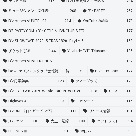
テレビ番組
315
B'z好き芸能人・有名人
294
ミュージシャン・関係者
268
B'z PARTY
262
B’z presents UNITE #01
214
YouTubeの話題
179
BZ-PARTY.COM（B'z OFFICIAL FANCLUB SITE）
177
B’z SHOWCASE 2020 -5 ERAS 8820- Day1〜5
159
チケットぴあ
144
Yukihide “YT” Takiyama
135
B’z presents LIVE FRIENDS
132
be with!（ファンクラブ会報誌）一覧
130
B’z Club-Gym
127
B'z用語辞典
123
ツアーグッズ
120
B'z LIVE-GYM 2019 -Whole Lotta NEW LOVE-
118
GLAY
118
Highway X
118
エピソード
115
B ZONE（旧・ビーイング）
111
リリース情報
101
川村ケン
101
売上・記録
100
セットリスト
94
FRIENDS Ⅲ
91
津山市
90