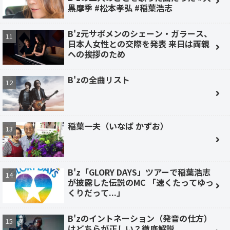
黒摩季 #松本孝弘 #稲葉浩志
B'z元サポメンのシェーン・ガラース、
日本人女性との交際を発表 来日は両親
への挨拶のため
B'zの全曲リスト
稲葉一夫（いなば かずお）
B'z「GLORY DAYS」ツアーで稲葉浩志
が披露した伝説のMC 「速くたってゆっ
くりだって...」
B'zのイントネーション（発音の仕方）
はどちらが正しい？徹底解説