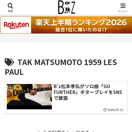
稲葉浩志『en-Zepp』『enⅣ』セトリ一覧はこちら
検索
メニュー
TAK MATSUMOTO 1959 LES
PAUL
B’z松本孝弘がソロ曲「GO
B'z
FURTHER」ギタープレイをSNS
で披露
2020.07.31