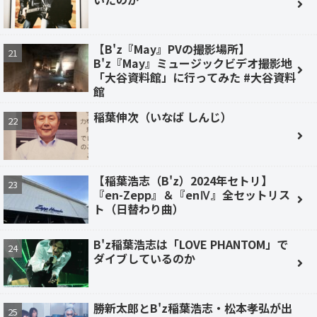
【B'z『May』PVの撮影場所】
B'z『May』ミュージックビデオ撮影地
「大谷資料館」に行ってみた #大谷資料
館
稲葉伸次（いなば しんじ）
【稲葉浩志（B'z）2024年セトリ】
『en-Zepp』＆『enⅣ』全セットリス
ト（日替わり曲）
B'z稲葉浩志は「LOVE PHANTOM」で
ダイブしているのか
勝新太郎とB'z稲葉浩志・松本孝弘が出