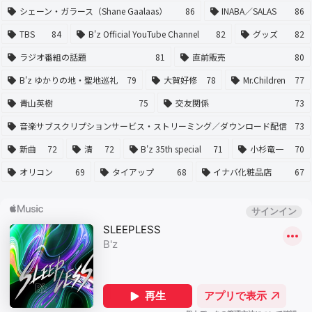
シェーン・ガラース（Shane Gaalaas）
86
INABA／SALAS
86
TBS
84
B'z Official YouTube Channel
82
グッズ
82
ラジオ番組の話題
81
直前販売
80
B'z ゆかりの地・聖地巡礼
79
大賀好修
78
Mr.Children
77
青山英樹
75
交友関係
73
音楽サブスクリプションサービス・ストリーミング／ダウンロード配信
73
新曲
72
清
72
B'z 35th special
71
小杉竜一
70
オリコン
69
タイアップ
68
イナバ化粧品店
67