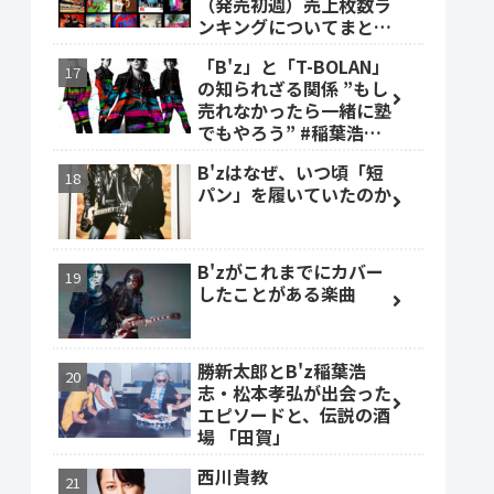
（発売初週）売上枚数ラ
ンキングについてまとめ
ました。
「B'z」と「T-BOLAN」
の知られざる関係 ”もし
売れなかったら一緒に塾
でもやろう” #稲葉浩志
#森友嵐士 #TBOLAN
B'zはなぜ、いつ頃「短
パン」を履いていたのか
B'zがこれまでにカバー
したことがある楽曲
勝新太郎とB'z稲葉浩
志・松本孝弘が出会った
エピソードと、伝説の酒
場 「田賀」
西川貴教