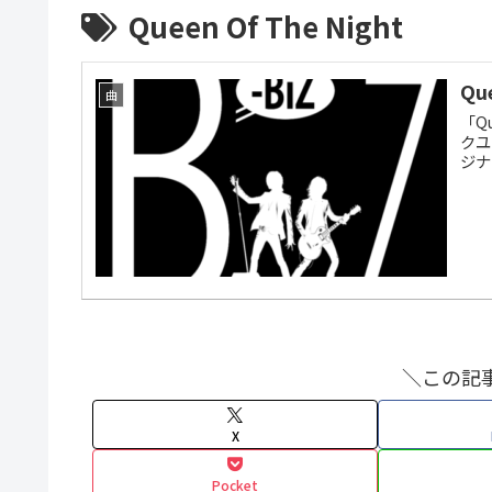
Queen Of The Night
Qu
曲
「Q
クユ
ジナ
＼この記
X
Pocket