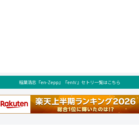
稲葉浩志『en-Zepp』『enⅣ』セトリ一覧はこちら