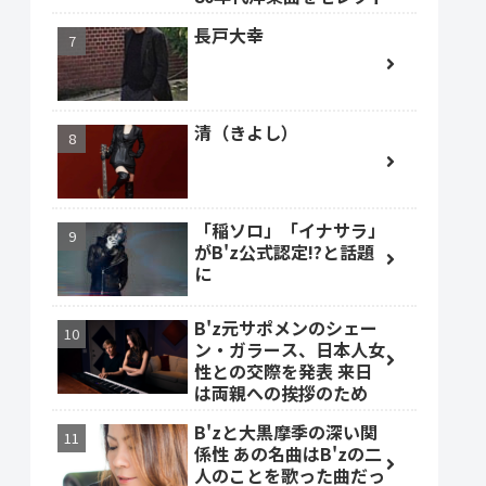
長戸大幸
清（きよし）
「稲ソロ」「イナサラ」
がB'z公式認定!?と話題
に
B'z元サポメンのシェー
ン・ガラース、日本人女
性との交際を発表 来日
は両親への挨拶のため
B'zと大黒摩季の深い関
係性 あの名曲はB'zの二
人のことを歌った曲だっ