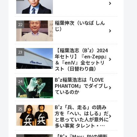
稲葉伸次（いなば しん
じ）
【稲葉浩志（B'z）2024
年セトリ】『en-Zepp』
＆『enⅣ』全セットリ
スト（日替わり曲）
B'z稲葉浩志は「LOVE
PHANTOM」でダイブし
ているのか
B'z「兵、走る」の読み
方を「へい、はしる」だ
と思っていた人が意外に
多い事実 タレント・ベ
ッキーも
【B'z『May』PVの撮影