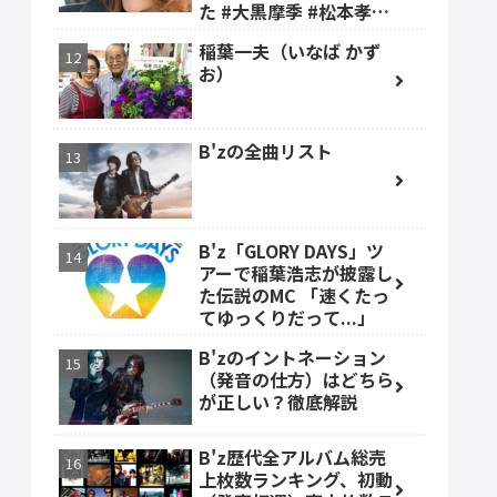
た #大黒摩季 #松本孝弘
#稲葉浩志
稲葉一夫（いなば かず
お）
B'zの全曲リスト
B'z「GLORY DAYS」ツ
アーで稲葉浩志が披露し
た伝説のMC 「速くたっ
てゆっくりだって...」
B'zのイントネーション
（発音の仕方）はどちら
が正しい？徹底解説
B'z歴代全アルバム総売
上枚数ランキング、初動