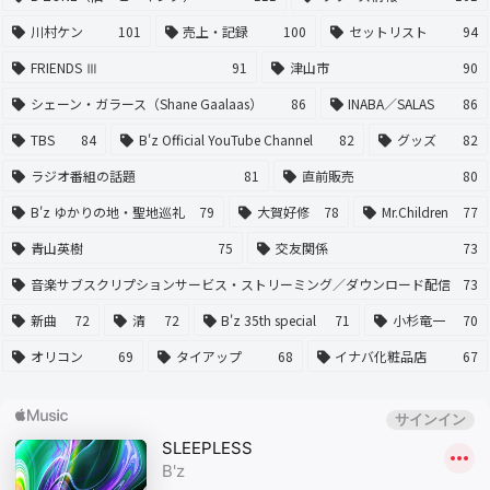
川村ケン
101
売上・記録
100
セットリスト
94
FRIENDS Ⅲ
91
津山市
90
シェーン・ガラース（Shane Gaalaas）
86
INABA／SALAS
86
TBS
84
B'z Official YouTube Channel
82
グッズ
82
ラジオ番組の話題
81
直前販売
80
B'z ゆかりの地・聖地巡礼
79
大賀好修
78
Mr.Children
77
青山英樹
75
交友関係
73
音楽サブスクリプションサービス・ストリーミング／ダウンロード配信
73
新曲
72
清
72
B'z 35th special
71
小杉竜一
70
オリコン
69
タイアップ
68
イナバ化粧品店
67