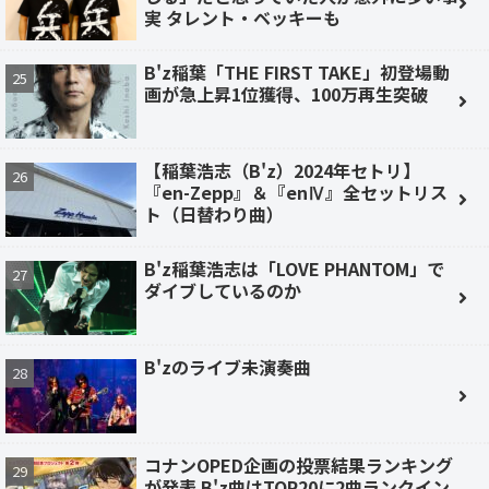
実 タレント・ベッキーも
B'z稲葉「THE FIRST TAKE」初登場動
画が急上昇1位獲得、100万再生突破
【稲葉浩志（B'z）2024年セトリ】
『en-Zepp』＆『enⅣ』全セットリス
ト（日替わり曲）
B'z稲葉浩志は「LOVE PHANTOM」で
ダイブしているのか
B'zのライブ未演奏曲
コナンOPED企画の投票結果ランキング
が発表 B'z曲はTOP20に2曲ランクイン