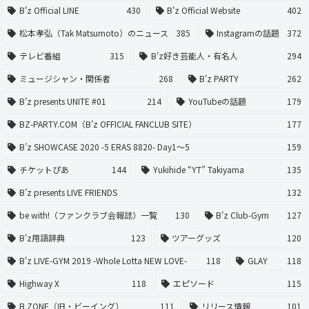
B'z Official LINE
430
B'z Official Website
402
松本孝弘（Tak Matsumoto）のニュース
385
Instagramの話題
372
テレビ番組
315
B'z好き芸能人・有名人
294
ミュージシャン・関係者
268
B'z PARTY
262
B’z presents UNITE #01
214
YouTubeの話題
179
BZ-PARTY.COM（B'z OFFICIAL FANCLUB SITE）
177
B’z SHOWCASE 2020 -5 ERAS 8820- Day1〜5
159
チケットぴあ
144
Yukihide “YT” Takiyama
135
B’z presents LIVE FRIENDS
132
be with!（ファンクラブ会報誌）一覧
130
B’z Club-Gym
127
B'z用語辞典
123
ツアーグッズ
120
B'z LIVE-GYM 2019 -Whole Lotta NEW LOVE-
118
GLAY
118
Highway X
118
エピソード
115
B ZONE（旧・ビーイング）
111
リリース情報
101