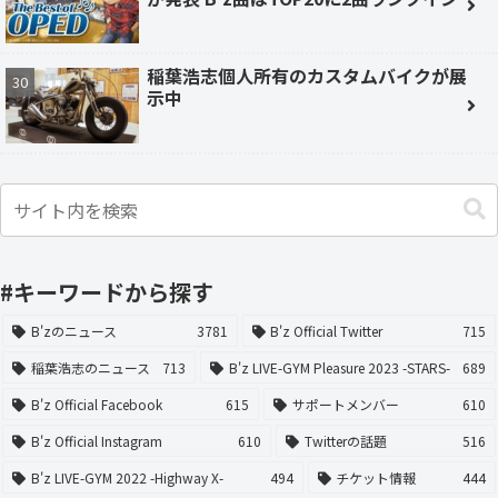
稲葉浩志個人所有のカスタムバイクが展
示中
#キーワードから探す
B'zのニュース
3781
B'z Official Twitter
715
稲葉浩志のニュース
713
B'z LIVE-GYM Pleasure 2023 -STARS-
689
B'z Official Facebook
615
サポートメンバー
610
B'z Official Instagram
610
Twitterの話題
516
B'z LIVE-GYM 2022 -Highway X-
494
チケット情報
444