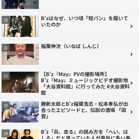
B'zはなぜ、いつ頃「短パン」を履いて
いたのか
稲葉伸次（いなば しんじ）
【B'z『May』PVの撮影場所】
B'z『May』ミュージックビデオ撮影地
「大谷資料館」に行ってみた #大谷資料
館
勝新太郎とB'z稲葉浩志・松本孝弘が出
会ったエピソードと、伝説の酒場 「田
賀」
B'z「兵、走る」の読み方を「へい、は
しる」だと思っていた人が意外に多い事