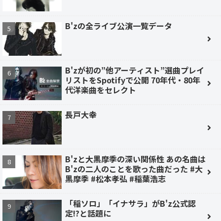
B'zの全ライブ公演一覧データ
B'zが初の”他アーティスト”選曲プレイ
リストをSpotifyで公開 70年代・80年
代洋楽曲をセレクト
長戸大幸
B'zと大黒摩季の深い関係性 あの名曲は
B'zの二人のことを歌った曲だった #大
黒摩季 #松本孝弘 #稲葉浩志
「稲ソロ」「イナサラ」がB'z公式認
定!?と話題に