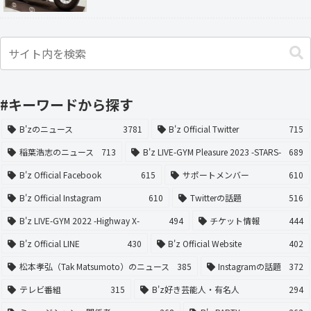
#キーワードから探す
B'zのニュース
3781
B'z Official Twitter
715
稲葉浩志のニュース
713
B'z LIVE-GYM Pleasure 2023 -STARS-
689
B'z Official Facebook
615
サポートメンバー
610
B'z Official Instagram
610
Twitterの話題
516
B'z LIVE-GYM 2022 -Highway X-
494
チケット情報
444
B'z Official LINE
430
B'z Official Website
402
松本孝弘（Tak Matsumoto）のニュース
385
Instagramの話題
372
テレビ番組
315
B'z好き芸能人・有名人
294