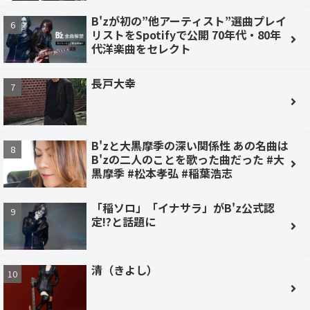
B'zが初の”他アーティスト”選曲プレイ
リストをSpotifyで公開 70年代・80年
代洋楽曲をセレクト
長戸大幸
B'zと大黒摩季の深い関係性 あの名曲は
B'zの二人のことを歌った曲だった #大
黒摩季 #松本孝弘 #稲葉浩志
「稲ソロ」「イナサラ」がB'z公式認
定!?と話題に
清（きよし）