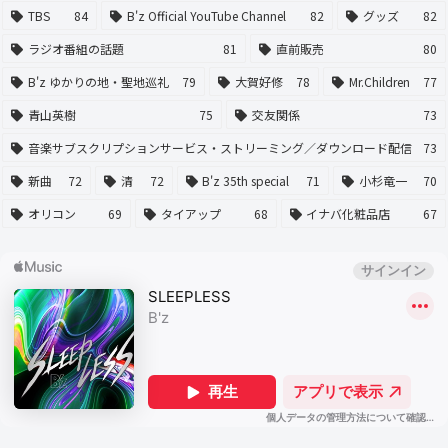
TBS
84
B'z Official YouTube Channel
82
グッズ
82
ラジオ番組の話題
81
直前販売
80
B'z ゆかりの地・聖地巡礼
79
大賀好修
78
Mr.Children
77
青山英樹
75
交友関係
73
音楽サブスクリプションサービス・ストリーミング／ダウンロード配信
73
新曲
72
清
72
B'z 35th special
71
小杉竜一
70
オリコン
69
タイアップ
68
イナバ化粧品店
67