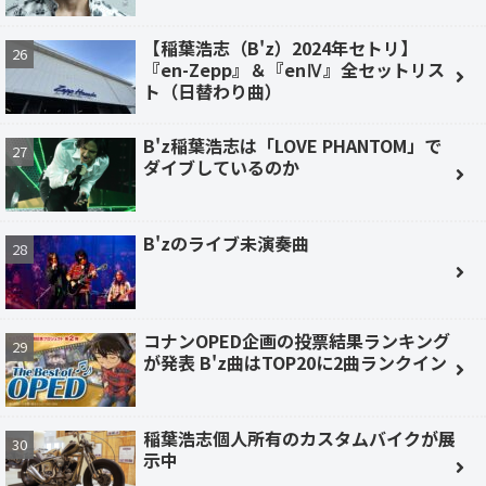
【稲葉浩志（B'z）2024年セトリ】
『en-Zepp』＆『enⅣ』全セットリス
ト（日替わり曲）
B'z稲葉浩志は「LOVE PHANTOM」で
ダイブしているのか
B'zのライブ未演奏曲
コナンOPED企画の投票結果ランキング
が発表 B'z曲はTOP20に2曲ランクイン
稲葉浩志個人所有のカスタムバイクが展
示中