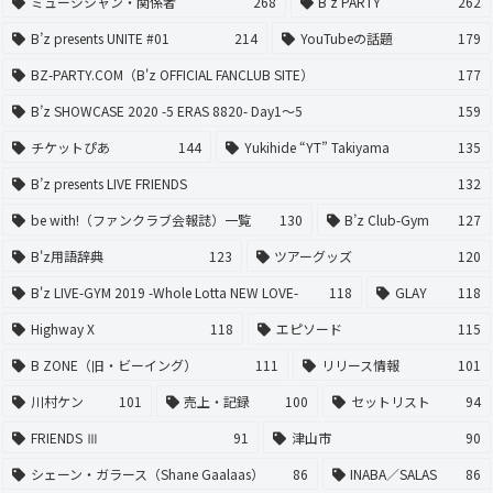
ミュージシャン・関係者
268
B'z PARTY
262
B’z presents UNITE #01
214
YouTubeの話題
179
BZ-PARTY.COM（B'z OFFICIAL FANCLUB SITE）
177
B’z SHOWCASE 2020 -5 ERAS 8820- Day1〜5
159
チケットぴあ
144
Yukihide “YT” Takiyama
135
B’z presents LIVE FRIENDS
132
be with!（ファンクラブ会報誌）一覧
130
B’z Club-Gym
127
B'z用語辞典
123
ツアーグッズ
120
B'z LIVE-GYM 2019 -Whole Lotta NEW LOVE-
118
GLAY
118
Highway X
118
エピソード
115
B ZONE（旧・ビーイング）
111
リリース情報
101
川村ケン
101
売上・記録
100
セットリスト
94
FRIENDS Ⅲ
91
津山市
90
シェーン・ガラース（Shane Gaalaas）
86
INABA／SALAS
86