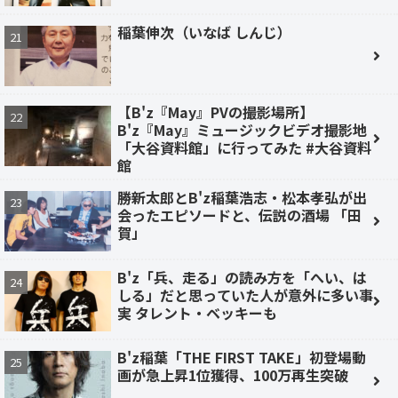
稲葉伸次（いなば しんじ）
【B'z『May』PVの撮影場所】
B'z『May』ミュージックビデオ撮影地
「大谷資料館」に行ってみた #大谷資料
館
勝新太郎とB'z稲葉浩志・松本孝弘が出
会ったエピソードと、伝説の酒場 「田
賀」
B'z「兵、走る」の読み方を「へい、は
しる」だと思っていた人が意外に多い事
実 タレント・ベッキーも
B'z稲葉「THE FIRST TAKE」初登場動
画が急上昇1位獲得、100万再生突破