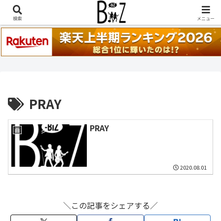
稲葉浩志『en-Zepp』『enⅣ』セトリ一覧はこちら
検索
メニュー
PRAY
PRAY
曲
2020.08.01
＼この記事をシェアする／