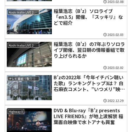
2023.02.08
稲葉浩志（B’z）ソロライブ
Koshi Inaba LIVE 2023 〜en3.5〜
「en3.5」開催、『スッキリ』な
どで紹介
2023.02.03
稲葉浩志（B’z）の7年ぶりソロラ
Koshi Inaba LIVE 2023 〜en3.5〜
イブ開催、翌日朝の情報番組で取
り上げられるか
2023.02.02
B’zの2022年「今年イチバン聴い
テレビ番組で取り上げられた話題
た歌」ランキングトップ3は？ 白
石麻衣コメント、”いつメリ”映像
も
2022.12.29
DVD & Blu-ray『B’z presents
Highway X
LIVE FRIENDS』が地上波解禁 稲
葉面白映像で水卜アナも興奮