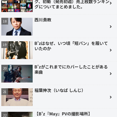
グ、初動（発売初週）売上枚数ランキン
グについてまとめました。
西川貴教
B'zはなぜ、いつ頃「短パン」を履いて
いたのか
B'zがこれまでにカバーしたことがある
楽曲
稲葉伸次（いなば しんじ）
【B'z『May』PVの撮影場所】