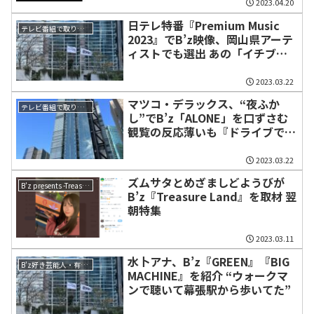
声も
2023.04.20
日テレ特番『Premium Music
テレビ番組で取り上げられた話題
2023』でB’z映像、岡山県アーテ
ィストでも選出 あの「イチブト
ゼンブ」カラオケで歌う
2023.03.22
マツコ・デラックス、“夜ふか
テレビ番組で取り上げられた話題
し”でB’z「ALONE」を口ずさむ
観覧の反応薄いも『ドライブで掛
かってた』
2023.03.22
ズムサタとめざましどようびが
B’z presents -Treasure Land 2023-
B’z『Treasure Land』を取材 翌
朝特集
2023.03.11
水卜アナ、B’z『GREEN』『BIG
B'z好き芸能人・有名人・ミュージシャン
MACHINE』を紹介 “ウォークマ
ンで聴いて幕張駅から歩いてた”