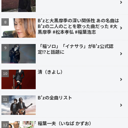
B'zと大黒摩季の深い関係性 あの名曲は
B'zの二人のことを歌った曲だった #大
黒摩季 #松本孝弘 #稲葉浩志
「稲ソロ」「イナサラ」がB'z公式認
定!?と話題に
清（きよし）
B'zの全曲リスト
稲葉一夫（いなば かずお）