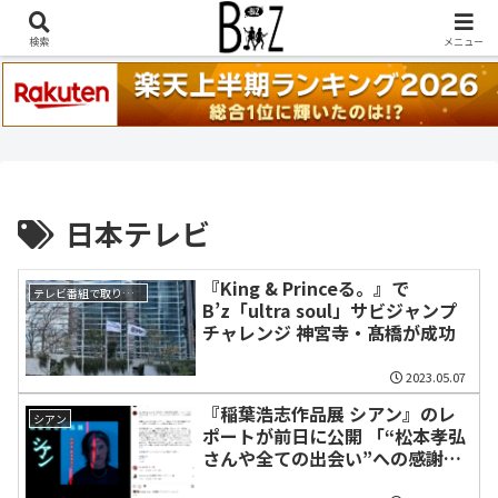
稲葉浩志『en-Zepp』『enⅣ』セトリ一覧はこちら
検索
メニュー
日本テレビ
『King & Princeる。』で
テレビ番組で取り上げられた話題
B’z「ultra soul」サビジャンプ
チャレンジ 神宮寺・髙橋が成功
2023.05.07
『稲葉浩志作品展 シアン』のレ
シアン
ポートが前日に公開 「“松本孝弘
さんや全ての出会い”への感謝を
つづったボードも展示」に感動の