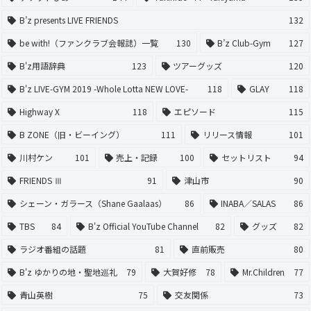
B’z presents LIVE FRIENDS
132
be with!（ファンクラブ会報誌）一覧
130
B’z Club-Gym
127
B'z用語辞典
123
ツアーグッズ
120
B'z LIVE-GYM 2019 -Whole Lotta NEW LOVE-
118
GLAY
118
Highway X
118
エピソード
115
B ZONE（旧・ビーイング）
111
リリース情報
101
川村ケン
101
売上・記録
100
セットリスト
94
FRIENDS Ⅲ
91
津山市
90
シェーン・ガラース（Shane Gaalaas）
86
INABA／SALAS
86
TBS
84
B'z Official YouTube Channel
82
グッズ
82
ラジオ番組の話題
81
直前販売
80
B'z ゆかりの地・聖地巡礼
79
大賀好修
78
Mr.Children
77
青山英樹
75
交友関係
73