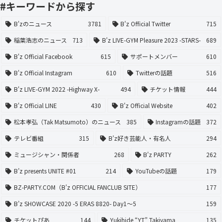
#キーワードから探す
B'zのニュース
3781
B'z Official Twitter
715
稲葉浩志のニュース
713
B'z LIVE-GYM Pleasure 2023 -STARS-
689
B'z Official Facebook
615
サポートメンバー
610
B'z Official Instagram
610
Twitterの話題
516
B'z LIVE-GYM 2022 -Highway X-
494
チケット情報
444
B'z Official LINE
430
B'z Official Website
402
松本孝弘（Tak Matsumoto）のニュース
385
Instagramの話題
372
テレビ番組
315
B'z好き芸能人・有名人
294
ミュージシャン・関係者
268
B'z PARTY
262
B’z presents UNITE #01
214
YouTubeの話題
179
BZ-PARTY.COM（B'z OFFICIAL FANCLUB SITE）
177
B’z SHOWCASE 2020 -5 ERAS 8820- Day1〜5
159
チケットぴあ
144
Yukihide “YT” Takiyama
135