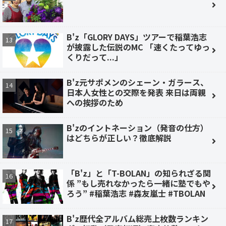
B'z「GLORY DAYS」ツアーで稲葉浩志
が披露した伝説のMC 「速くたってゆっ
くりだって...」
B'z元サポメンのシェーン・ガラース、
日本人女性との交際を発表 来日は両親
への挨拶のため
B'zのイントネーション（発音の仕方）
はどちらが正しい？徹底解説
「B'z」と「T-BOLAN」の知られざる関
係 ”もし売れなかったら一緒に塾でもや
ろう” #稲葉浩志 #森友嵐士 #TBOLAN
B'z歴代全アルバム総売上枚数ランキン