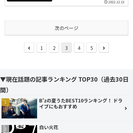
2022.12.13
次のページ
前
次
1
2
3
4
5
へ
へ
▼現在話題の記事ランキング TOP30（過去30日
間）
B'zの夏うたBEST10ランキング！ ドラ
イブにもおすすめ
白い火花