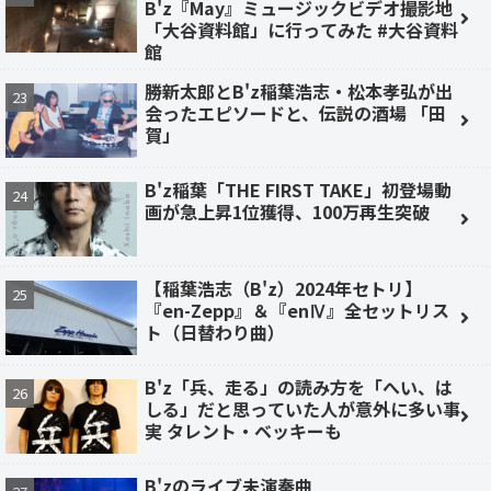
B'z『May』ミュージックビデオ撮影地
「大谷資料館」に行ってみた #大谷資料
館
勝新太郎とB'z稲葉浩志・松本孝弘が出
会ったエピソードと、伝説の酒場 「田
賀」
B'z稲葉「THE FIRST TAKE」初登場動
画が急上昇1位獲得、100万再生突破
【稲葉浩志（B'z）2024年セトリ】
『en-Zepp』＆『enⅣ』全セットリス
ト（日替わり曲）
B'z「兵、走る」の読み方を「へい、は
しる」だと思っていた人が意外に多い事
実 タレント・ベッキーも
B'zのライブ未演奏曲