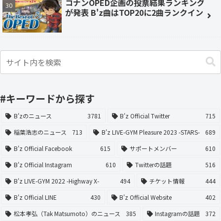
コナンOPED企画の投票結果ランキング
が発表 B'z曲はTOP20に2曲ランクイン
#キーワードから探す
B'zのニュース
3781
B'z Official Twitter
715
稲葉浩志のニュース
713
B'z LIVE-GYM Pleasure 2023 -STARS-
689
B'z Official Facebook
615
サポートメンバー
610
B'z Official Instagram
610
Twitterの話題
516
B'z LIVE-GYM 2022 -Highway X-
494
チケット情報
444
B'z Official LINE
430
B'z Official Website
402
松本孝弘（Tak Matsumoto）のニュース
385
Instagramの話題
372