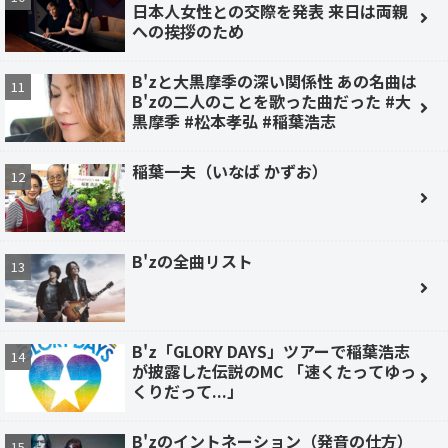
日本人女性との交際を発表 来日は両親
への挨拶のため
B'zと大黒摩季の深い関係性 あの名曲は
B'zの二人のことを歌った曲だった #大
黒摩季 #松本孝弘 #稲葉浩志
稲葉一夫（いなば かずお）
B'zの全曲リスト
B'z「GLORY DAYS」ツアーで稲葉浩志
が披露した伝説のMC 「速くたってゆっ
くりだって...」
B'zのイントネーション（発音の仕方）