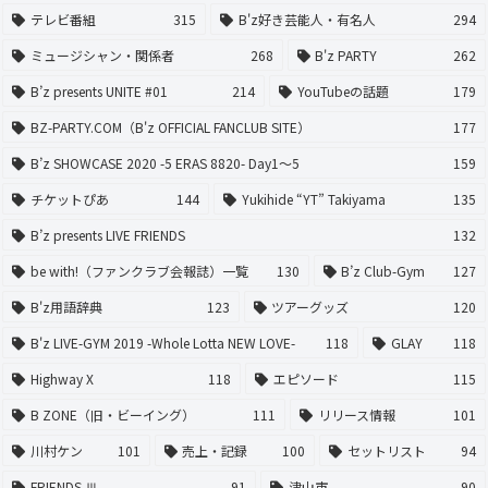
テレビ番組
315
B'z好き芸能人・有名人
294
ミュージシャン・関係者
268
B'z PARTY
262
B’z presents UNITE #01
214
YouTubeの話題
179
BZ-PARTY.COM（B'z OFFICIAL FANCLUB SITE）
177
B’z SHOWCASE 2020 -5 ERAS 8820- Day1〜5
159
チケットぴあ
144
Yukihide “YT” Takiyama
135
B’z presents LIVE FRIENDS
132
be with!（ファンクラブ会報誌）一覧
130
B’z Club-Gym
127
B'z用語辞典
123
ツアーグッズ
120
B'z LIVE-GYM 2019 -Whole Lotta NEW LOVE-
118
GLAY
118
Highway X
118
エピソード
115
B ZONE（旧・ビーイング）
111
リリース情報
101
川村ケン
101
売上・記録
100
セットリスト
94
FRIENDS Ⅲ
91
津山市
90