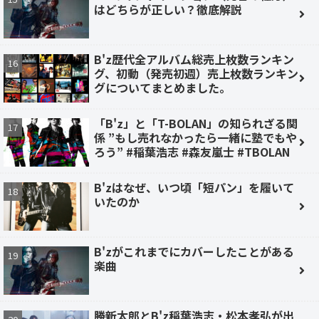
はどちらが正しい？徹底解説
B'z歴代全アルバム総売上枚数ランキン
グ、初動（発売初週）売上枚数ランキン
グについてまとめました。
「B'z」と「T-BOLAN」の知られざる関
係 ”もし売れなかったら一緒に塾でもや
ろう” #稲葉浩志 #森友嵐士 #TBOLAN
B'zはなぜ、いつ頃「短パン」を履いて
いたのか
B'zがこれまでにカバーしたことがある
楽曲
勝新太郎とB'z稲葉浩志・松本孝弘が出