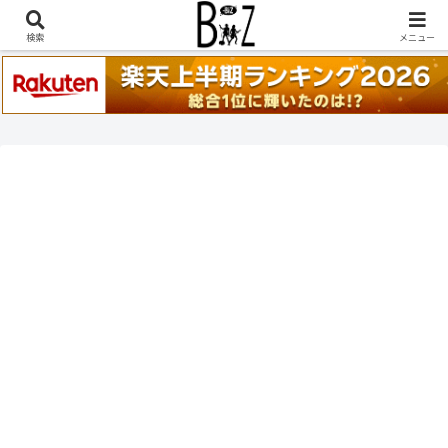
稲葉浩志『en-Zepp』『enⅣ』セトリ一覧はこちら
検索
メニュー