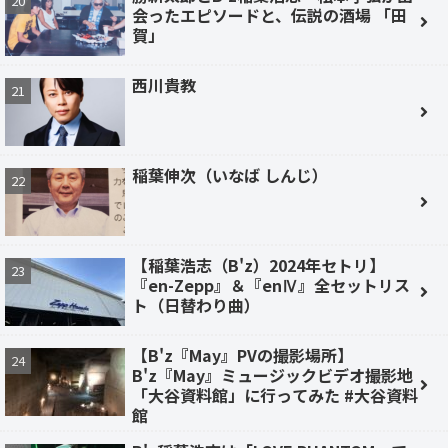
会ったエピソードと、伝説の酒場 「田
賀」
西川貴教
稲葉伸次（いなば しんじ）
【稲葉浩志（B'z）2024年セトリ】
『en-Zepp』＆『enⅣ』全セットリス
ト（日替わり曲）
【B'z『May』PVの撮影場所】
B'z『May』ミュージックビデオ撮影地
「大谷資料館」に行ってみた #大谷資料
館