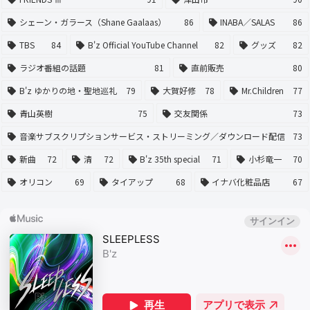
シェーン・ガラース（Shane Gaalaas）
86
INABA／SALAS
86
TBS
84
B'z Official YouTube Channel
82
グッズ
82
ラジオ番組の話題
81
直前販売
80
B'z ゆかりの地・聖地巡礼
79
大賀好修
78
Mr.Children
77
青山英樹
75
交友関係
73
音楽サブスクリプションサービス・ストリーミング／ダウンロード配信
73
新曲
72
清
72
B'z 35th special
71
小杉竜一
70
オリコン
69
タイアップ
68
イナバ化粧品店
67