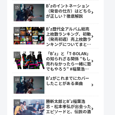
B'zのイントネーション
（発音の仕方）はどちら
が正しい？徹底解説
B'z歴代全アルバム総売
上枚数ランキング、初動
（発売初週）売上枚数ラ
ンキングについてまとめ
ました。
「B'z」と「T-BOLAN」
の知られざる関係 ”もし
売れなかったら一緒に塾
でもやろう” #稲葉浩志
#森友嵐士 #TBOLAN
B'zがこれまでにカバー
したことがある楽曲
勝新太郎とB'z稲葉浩
志・松本孝弘が出会った
エピソードと、伝説の酒