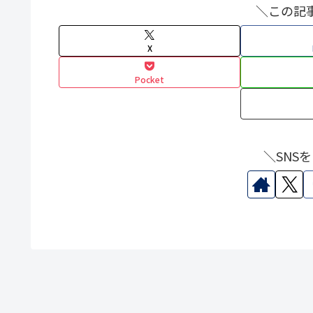
＼この記
X
Pocket
＼SNS