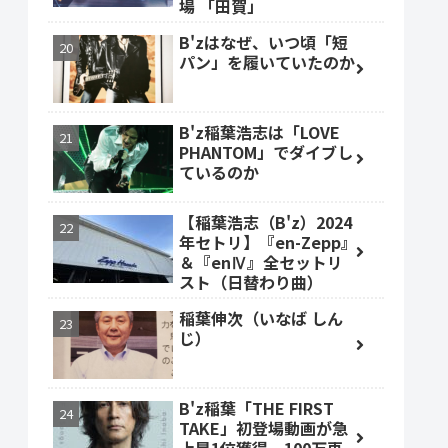
場 「田賀」
B'zはなぜ、いつ頃「短
パン」を履いていたのか
B'z稲葉浩志は「LOVE
PHANTOM」でダイブし
ているのか
【稲葉浩志（B'z）2024
年セトリ】『en-Zepp』
＆『enⅣ』全セットリ
スト（日替わり曲）
稲葉伸次（いなば しん
じ）
B'z稲葉「THE FIRST
TAKE」初登場動画が急