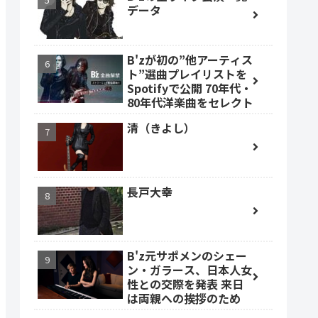
データ
B'zが初の”他アーティス
ト”選曲プレイリストを
Spotifyで公開 70年代・
80年代洋楽曲をセレクト
清（きよし）
長戸大幸
B'z元サポメンのシェー
ン・ガラース、日本人女
性との交際を発表 来日
は両親への挨拶のため