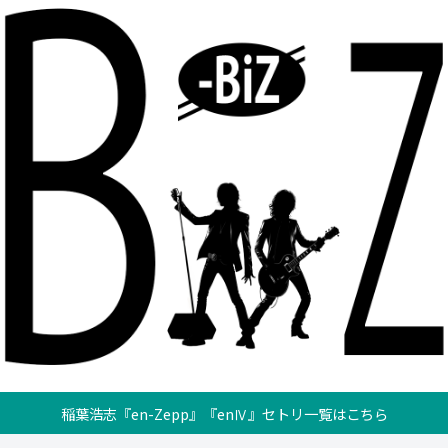
稲葉浩志『en-Zepp』『enⅣ』セトリ一覧はこちら