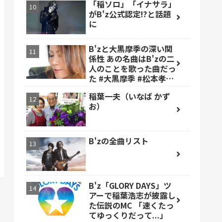
「稲ソロ」「イナサラ」
がB'z公式認定!?と話題
に
B'zと大黒摩季の深い関
係性 あの名曲はB'zの二
人のことを歌った曲だっ
た #大黒摩季 #松本孝弘
#稲葉浩志
稲葉一夫（いなば かず
お）
B'zの全曲リスト
B'z「GLORY DAYS」ツ
アーで稲葉浩志が披露し
た伝説のMC 「速くたっ
てゆっくりだって...」