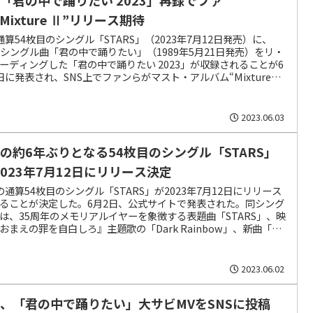
Mixture Ⅱ”リリース期待
z通算54枚目のシングル「STARS」（2023年7月12日発売）に、
d シングル曲「君の中で踊りたい」（1989年5月21日発売）をリ・
ーディングした「君の中で踊りたい 2023」が収録されることが6
日に発表され、SNS上でファンらがマスト・アルバム“Mixture
のリリースを期待している。
2023.06.03
’zの約6年ぶりとなる54枚目のシングル「STARS」
2023年7月12日にリリース決定
zの通算54枚目のシングル「STARS」が2023年7月12日にリリース
ることが決定した。6月2日、公式サイトで発表された。同シング
は、35周年のメモリアルイヤーを象徴する表題曲「STARS」、映
おまえの罪を自白しろ』主題歌の「Dark Rainbow」、新曲「ペ
キラー」、1989年発売の2ndシングルをリ・レコーディングした
の中で踊りたい 2023」の4曲を収録。
2023.06.02
’z、「君の中で踊りたい」大サビMVをSNSに投稿