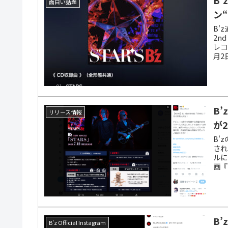
面白い話題
ン“
B'
2n
レコ
月2
Ⅱ”
B
リリース情報
が
B'
され
ルに
画『
イン
「君
B
B'z Official Instagram