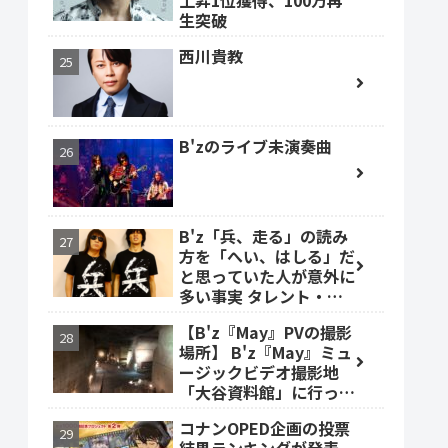
上昇1位獲得、100万再
生突破
西川貴教
B'zのライブ未演奏曲
B'z「兵、走る」の読み
方を「へい、はしる」だ
と思っていた人が意外に
多い事実 タレント・ベ
ッキーも
【B'z『May』PVの撮影
場所】 B'z『May』ミュ
ージックビデオ撮影地
「大谷資料館」に行って
みた #大谷資料館
コナンOPED企画の投票