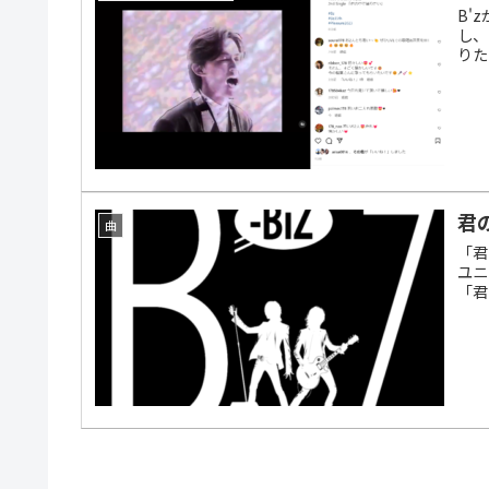
B'
し、
りた
君
曲
「君
ユニ
「君