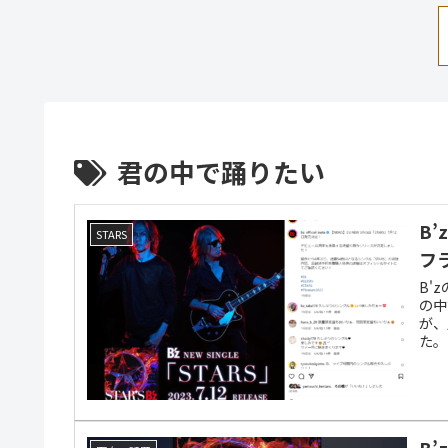
君の中で踊りたい
B’
STARS
フ
B'
の中
が、
た。
B