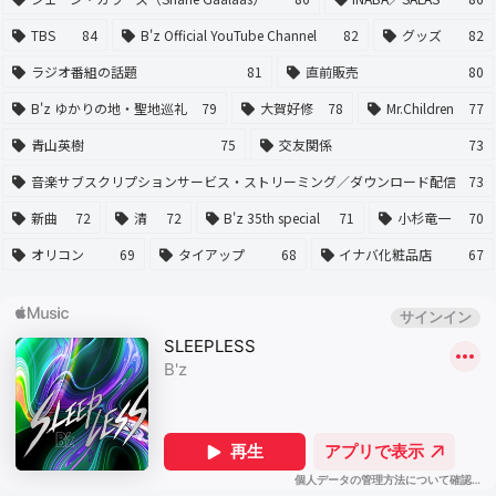
TBS
84
B'z Official YouTube Channel
82
グッズ
82
ラジオ番組の話題
81
直前販売
80
B'z ゆかりの地・聖地巡礼
79
大賀好修
78
Mr.Children
77
青山英樹
75
交友関係
73
音楽サブスクリプションサービス・ストリーミング／ダウンロード配信
73
新曲
72
清
72
B'z 35th special
71
小杉竜一
70
オリコン
69
タイアップ
68
イナバ化粧品店
67