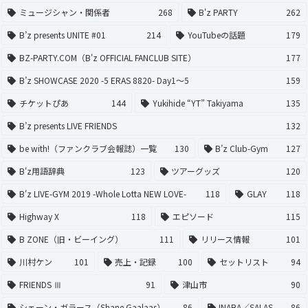
ミュージシャン・関係者
268
B'z PARTY
262
B’z presents UNITE #01
214
YouTubeの話題
179
BZ-PARTY.COM（B'z OFFICIAL FANCLUB SITE）
177
B’z SHOWCASE 2020 -5 ERAS 8820- Day1〜5
159
チケットぴあ
144
Yukihide “YT” Takiyama
135
B’z presents LIVE FRIENDS
132
be with!（ファンクラブ会報誌）一覧
130
B’z Club-Gym
127
B'z用語辞典
123
ツアーグッズ
120
B'z LIVE-GYM 2019 -Whole Lotta NEW LOVE-
118
GLAY
118
Highway X
118
エピソード
115
B ZONE（旧・ビーイング）
111
リリース情報
101
川村ケン
101
売上・記録
100
セットリスト
94
FRIENDS Ⅲ
91
津山市
90
シェーン・ガラース（Shane Gaalaas）
86
INABA／SALAS
86