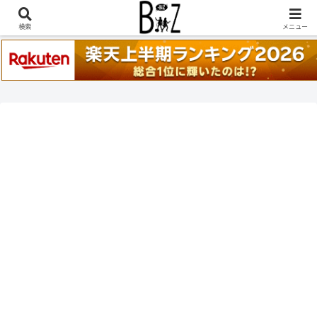
稲葉浩志『en-Zepp』『enⅣ』セトリ一覧はこちら
検索
メニュー