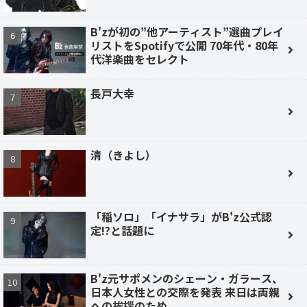
B'zが初の”他アーティスト”選曲プレイ
リストをSpotifyで公開 70年代・80年
代洋楽曲をセレクト
長戸大幸
清（きよし）
「稲ソロ」「イナサラ」がB'z公式認
定!?と話題に
B'z元サポメンのシェーン・ガラース、
日本人女性との交際を発表 来日は両親
への挨拶のため