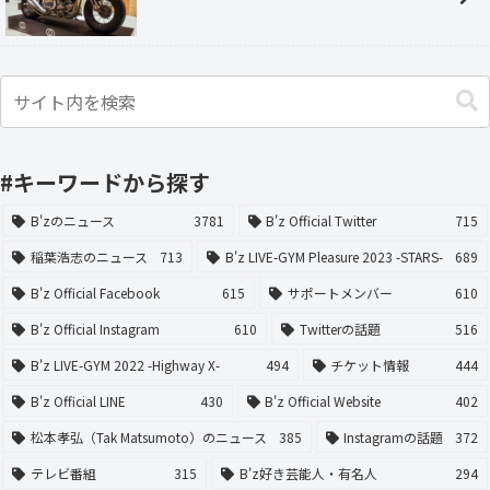
#キーワードから探す
B'zのニュース
3781
B'z Official Twitter
715
稲葉浩志のニュース
713
B'z LIVE-GYM Pleasure 2023 -STARS-
689
B'z Official Facebook
615
サポートメンバー
610
B'z Official Instagram
610
Twitterの話題
516
B'z LIVE-GYM 2022 -Highway X-
494
チケット情報
444
B'z Official LINE
430
B'z Official Website
402
松本孝弘（Tak Matsumoto）のニュース
385
Instagramの話題
372
テレビ番組
315
B'z好き芸能人・有名人
294