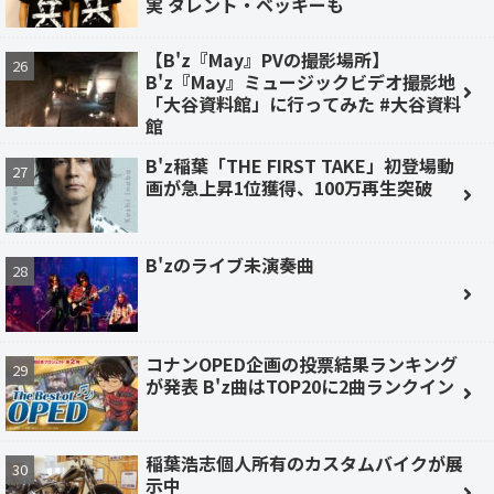
実 タレント・ベッキーも
【B'z『May』PVの撮影場所】
B'z『May』ミュージックビデオ撮影地
「大谷資料館」に行ってみた #大谷資料
館
B'z稲葉「THE FIRST TAKE」初登場動
画が急上昇1位獲得、100万再生突破
B'zのライブ未演奏曲
コナンOPED企画の投票結果ランキング
が発表 B'z曲はTOP20に2曲ランクイン
稲葉浩志個人所有のカスタムバイクが展
示中