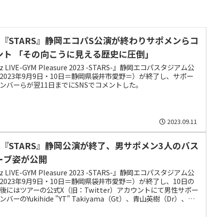
’z『STARS』静岡エコパS公演が終わりサポメンらコ
ント 「その向こうに見える歴史に圧倒」
z LIVE-GYM Pleasure 2023 -STARS-』静岡エコパスタジアム公
2023年9月9日・10日＝静岡県袋井市愛野＝）が終了し、サポー
ンバーらが翌11日までにSNSでコメントした。
2023.09.11
’z『STARS』静岡公演が終了、男サポメン3人のバス
ーブ姿が公開
z LIVE-GYM Pleasure 2023 -STARS-』静岡エコパスタジアム公
2023年9月9日・10日＝静岡県袋井市愛野＝）が終了し、10日の
後にはツアーの公式X（旧：Twitter）アカウントにて男性サポー
ンバーのYukihide "YT" Takiyama（Gt）、青山英樹（Dr）、川
ン（Key）がバスローブ姿でシャワールームに向かう際の写真が
された。