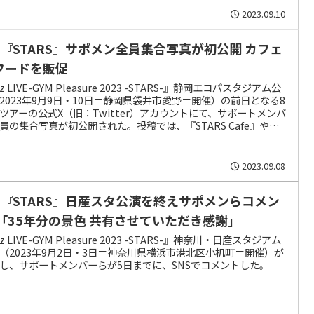
2023.09.10
’z『STARS』サポメン全員集合写真が初公開 カフェ
フードを販促
z LIVE-GYM Pleasure 2023 -STARS-』静岡エコパスタジアム公
2023年9月9日・10日＝静岡県袋井市愛野＝開催）の前日となる8
ツアーの公式X（旧：Twitter）アカウントにて、サポートメンバ
員の集合写真が初公開された。投稿では、『STARS Cafe』や
ood Area』を販促している。
2023.09.08
’z『STARS』日産スタ公演を終えサポメンらコメン
 「35年分の景色 共有させていただき感謝」
z LIVE-GYM Pleasure 2023 -STARS-』神奈川・日産スタジアム
（2023年9月2日・3日＝神奈川県横浜市港北区小机町＝開催）が
し、サポートメンバーらが5日までに、SNSでコメントした。