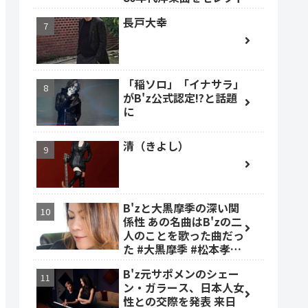
長戸大幸
「稲ソロ」「イナサラ」
がB'z公式認定!?と話題
に
清（きよし）
B'zと大黒摩季の深い関
係性 あの名曲はB'zの二
人のことを歌った曲だっ
た #大黒摩季 #松本孝弘
#稲葉浩志
B'z元サポメンのシェー
ン・ガラース、日本人女
性との交際を発表 来日