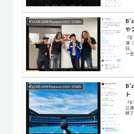
B
B'z LIVE-GYM Pleasure 2023 -STARS-
や
『B’
演（
日、
ー全
『F
B
B'z LIVE-GYM Pleasure 2023 -STARS-
ト
『B’
公演
終了