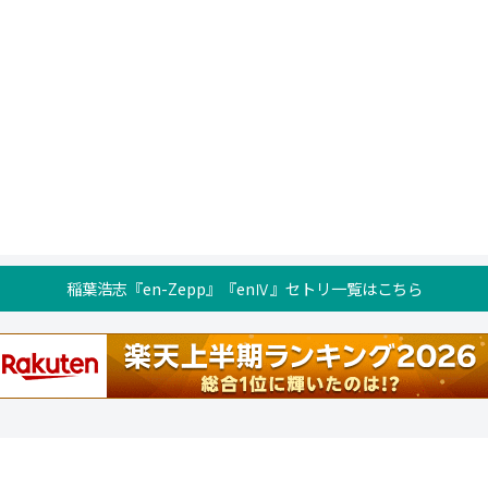
稲葉浩志『en-Zepp』『enⅣ』セトリ一覧はこちら