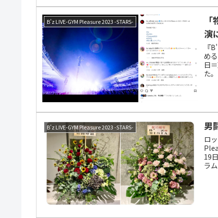
「
B'z LIVE-GYM Pleasure 2023 -STARS-
演
『B'
める
日＝
た。
男
B'z LIVE-GYM Pleasure 2023 -STARS-
ロッ
Pl
19
ラム
報告