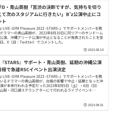
ポD・青山英樹「苦渋の決断ですが、気持ちを切り
えて次のスタジアムに行きたい」B’z公演中止にコ
ント
z LIVE-GYM Pleasure 2023 -STARS-』でサポートメンバーを務
ドラマーの青山英樹が、2023年8月10日に同ツアーのサンドーム
公演、沖縄アリーナ公演が中止となることが発表されたことを受
日、X（旧：Twitter）でコメントした。
2023.08.10
’z『STARS』サポート・青山英樹、延期の沖縄公演
日程で急遽RSCイベント出演決定
z LIVE-GYM Pleasure 2023 -STARS-』でサポートメンバーを務
いるドラマーの青山英樹が、台風の影響で中止・延期となった沖
演が本来行われる予定だった2023年8月5日（土）・6日（日）
山梨・河口湖ステラシアターにて行われるライブイベント
ACEFUL PARK Charity for Happy Inclusion 2023』にRockon
cial Clubのサポートで出演することとなった。
2023.08.01