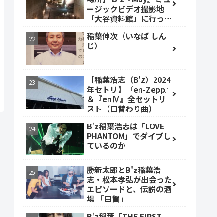
ージックビデオ撮影地
「大谷資料館」に行って
みた #大谷資料館
稲葉伸次（いなば しん
じ）
【稲葉浩志（B'z）2024
年セトリ】『en-Zepp』
＆『enⅣ』全セットリ
スト（日替わり曲）
B'z稲葉浩志は「LOVE
PHANTOM」でダイブし
ているのか
勝新太郎とB'z稲葉浩
志・松本孝弘が出会った
エピソードと、伝説の酒
場 「田賀」
B'z稲葉「THE FIRST