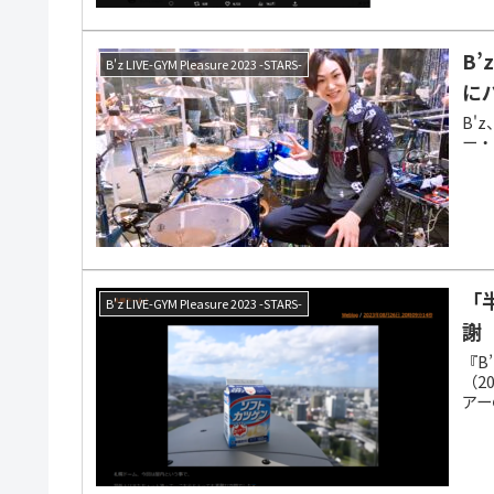
B
B'z LIVE-GYM Pleasure 2023 -STARS-
に
B'
ー・
「
B'z LIVE-GYM Pleasure 2023 -STARS-
謝
『B’
（2
アー