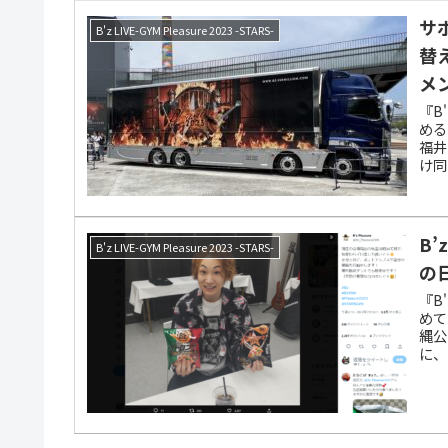
サ
B'z LIVE-GYM Pleasure 2023 -STARS-
替
メ
『B'
める
福井
け同
B
B'z LIVE-GYM Pleasure 2023 -STARS-
の
『B'
めて
縄公
に、
『PE
So