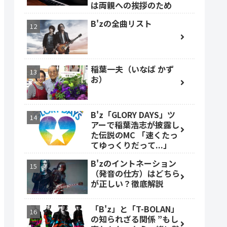
は両親への挨拶のため
B'zの全曲リスト
稲葉一夫（いなば かず
お）
B'z「GLORY DAYS」ツ
アーで稲葉浩志が披露し
た伝説のMC 「速くたっ
てゆっくりだって...」
B'zのイントネーション
（発音の仕方）はどちら
が正しい？徹底解説
「B'z」と「T-BOLAN」
の知られざる関係 ”もし