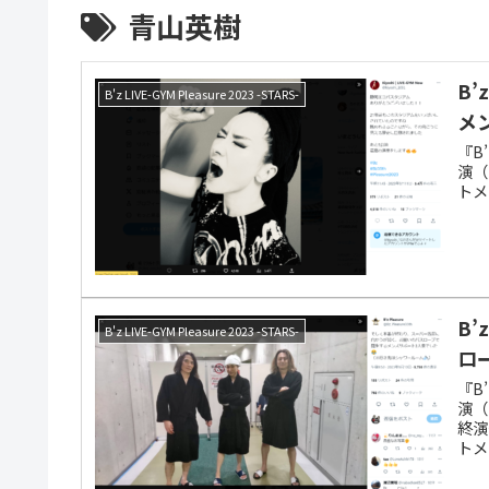
青山英樹
B
B'z LIVE-GYM Pleasure 2023 -STARS-
メ
『B’
演（
トメ
B
B'z LIVE-GYM Pleasure 2023 -STARS-
ロ
『B’
演（
終演
トメ
村ケ
公開