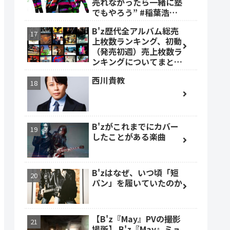
売れなかったら一緒に塾
でもやろう” #稲葉浩志
#森友嵐士 #TBOLAN
B'z歴代全アルバム総売
上枚数ランキング、初動
（発売初週）売上枚数ラ
ンキングについてまとめ
ました。
西川貴教
B'zがこれまでにカバー
したことがある楽曲
B'zはなぜ、いつ頃「短
パン」を履いていたのか
【B'z『May』PVの撮影
場所】 B'z『May』ミュ