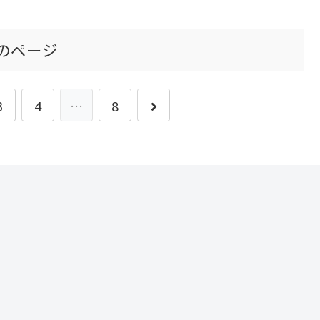
のページ
次
3
4
…
8
へ