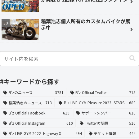
稲葉浩志個人所有のカスタムバイクが展
示中
#キーワードから探す
B'zのニュース
3781
B'z Official Twitter
715
稲葉浩志のニュース
713
B'z LIVE-GYM Pleasure 2023 -STARS-
689
B'z Official Facebook
615
サポートメンバー
610
B'z Official Instagram
610
Twitterの話題
516
B'z LIVE-GYM 2022 -Highway X-
494
チケット情報
444