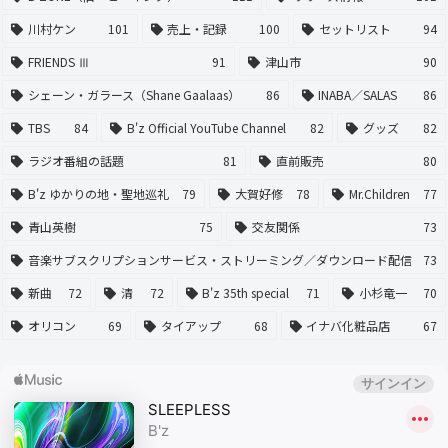
川村ケン
101
売上・記録
100
セットリスト
94
FRIENDS Ⅲ
91
津山市
90
シェーン・ガラース（Shane Gaalaas）
86
INABA／SALAS
86
TBS
84
B'z Official YouTube Channel
82
グッズ
82
ラジオ番組の話題
81
直前販売
80
B'z ゆかりの地・聖地巡礼
79
大賀好修
78
Mr.Children
77
青山英樹
75
交友関係
73
音楽サブスクリプションサービス・ストリーミング／ダウンロード配信
73
新曲
72
清
72
B'z 35th special
71
小杉竜一
70
オリコン
69
タイアップ
68
イナバ化粧品店
67