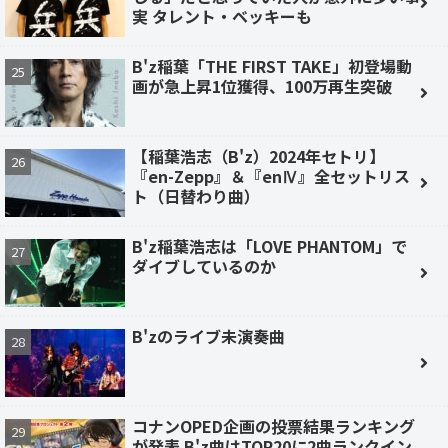
実 タレント・ベッキーも
B'z稲葉「THE FIRST TAKE」初登場動
画が急上昇1位獲得、100万再生突破
【稲葉浩志（B'z）2024年セトリ】
『en-Zepp』＆『enⅣ』全セットリス
ト（日替わり曲）
B'z稲葉浩志は「LOVE PHANTOM」で
ダイブしているのか
B'zのライブ未演奏曲
コナンOPED企画の投票結果ランキング
が発表 B'z曲はTOP20に2曲ランクイン