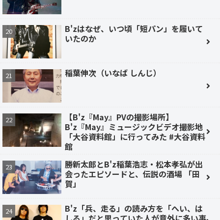
B'zはなぜ、いつ頃「短パン」を履いて
いたのか
稲葉伸次（いなば しんじ）
【B'z『May』PVの撮影場所】
B'z『May』ミュージックビデオ撮影地
「大谷資料館」に行ってみた #大谷資料
館
勝新太郎とB'z稲葉浩志・松本孝弘が出
会ったエピソードと、伝説の酒場 「田
賀」
B'z「兵、走る」の読み方を「へい、は
しる」だと思っていた人が意外に多い事