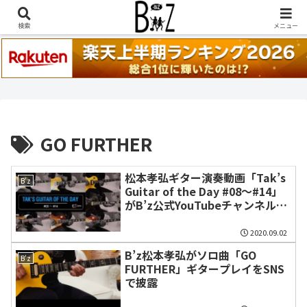
稲葉浩志『en-Zepp』『enⅣ』セトリ一覧はこちら
検索
メニュー
GO FURTHER
松本孝弘ギター演奏動画「Tak’s
B'z
Guitar of the Day #08～#14」
がB’z公式YouTubeチャンネルに
公開
2020.09.02
B’z松本孝弘がソロ曲「GO
B'z
FURTHER」ギタープレイをSNS
で披露