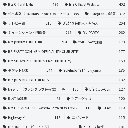
B'z Official LINE
430
B'z Official Website
402
松本孝弘（Tak Matsumoto）のニュース
385
Instagramの話題
372
テレビ番組
315
B'z好き芸能人・有名人
294
ミュージシャン・関係者
268
B'z PARTY
262
B’z presents UNITE #01
214
YouTubeの話題
179
BZ-PARTY.COM（B'z OFFICIAL FANCLUB SITE）
177
B’z SHOWCASE 2020 -5 ERAS 8820- Day1〜5
159
チケットぴあ
144
Yukihide “YT” Takiyama
135
B’z presents LIVE FRIENDS
132
be with!（ファンクラブ会報誌）一覧
130
B’z Club-Gym
127
B'z用語辞典
123
ツアーグッズ
120
B'z LIVE-GYM 2019 -Whole Lotta NEW LOVE-
118
GLAY
118
Highway X
118
エピソード
115
B ZONE（旧・ビーイング）
111
リリース情報
101