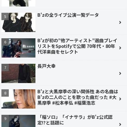
B'zの全ライブ公演一覧データ
B'zが初の”他アーティスト”選曲プレイ
リストをSpotifyで公開 70年代・80年
代洋楽曲をセレクト
長戸大幸
B'zと大黒摩季の深い関係性 あの名曲は
B'zの二人のことを歌った曲だった #大
黒摩季 #松本孝弘 #稲葉浩志
「稲ソロ」「イナサラ」がB'z公式認
定!?と話題に