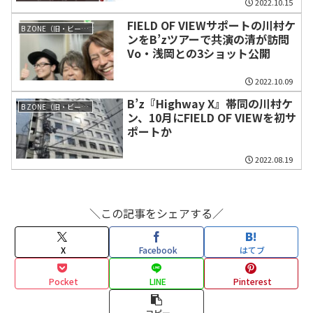
2022.10.15
FIELD OF VIEWサポートの川村ケ
B ZONE（旧・ビーイング）
ンをB’zツアーで共演の清が訪問
Vo・浅岡との3ショット公開
2022.10.09
B’z『Highway X』帯同の川村ケ
B ZONE（旧・ビーイング）
ン、10月にFIELD OF VIEWを初サ
ポートか
2022.08.19
＼この記事をシェアする／
X
Facebook
はてブ
Pocket
LINE
Pinterest
コピー