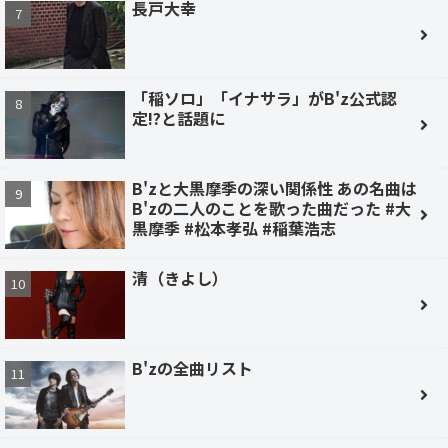
長戸大幸
「稲ソロ」「イナサラ」がB'z公式認
定!?と話題に
B'zと大黒摩季の深い関係性 あの名曲は
B'zの二人のことを歌った曲だった #大
黒摩季 #松本孝弘 #稲葉浩志
清（きよし）
B'zの全曲リスト