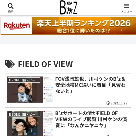
稲葉浩志『en-Zepp』『enⅣ』セトリ一覧はこちら
検索
メニュー
FIELD OF VIEW
FOV浅岡雄也、川村ケンのB’z＆
B ZONE（旧・ビーイング）
安全地帯MC違いに着目「見習わ
ないと」
2022.11.29
B’zサポートの清がFIELD OF
B ZONE（旧・ビーイング）
VIEWのライブ観覧 川村ケンの演
奏に「なんかニヤニヤ」