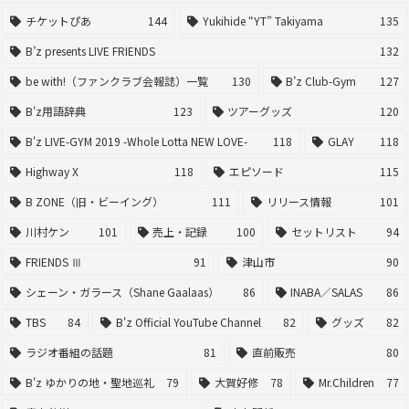
チケットぴあ
144
Yukihide “YT” Takiyama
135
B’z presents LIVE FRIENDS
132
be with!（ファンクラブ会報誌）一覧
130
B’z Club-Gym
127
B'z用語辞典
123
ツアーグッズ
120
B'z LIVE-GYM 2019 -Whole Lotta NEW LOVE-
118
GLAY
118
Highway X
118
エピソード
115
B ZONE（旧・ビーイング）
111
リリース情報
101
川村ケン
101
売上・記録
100
セットリスト
94
FRIENDS Ⅲ
91
津山市
90
シェーン・ガラース（Shane Gaalaas）
86
INABA／SALAS
86
TBS
84
B'z Official YouTube Channel
82
グッズ
82
ラジオ番組の話題
81
直前販売
80
B'z ゆかりの地・聖地巡礼
79
大賀好修
78
Mr.Children
77