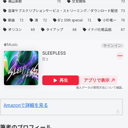
青山英樹
75
交友関係
73
音楽サブスクリプションサービス・ストリーミング／ダウンロード配信
73
新曲
72
清
72
B'z 35th special
71
小杉竜一
70
オリコン
69
タイアップ
68
イナバ化粧品店
67
Amazonで詳細を見る
筆者のプロフィール