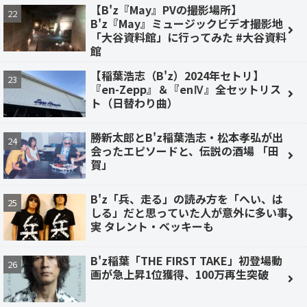
【B'z『May』PVの撮影場所】
B'z『May』ミュージックビデオ撮影地
「大谷資料館」に行ってみた #大谷資料
館
【稲葉浩志（B'z）2024年セトリ】
『en-Zepp』＆『enⅣ』全セットリス
ト（日替わり曲）
勝新太郎とB'z稲葉浩志・松本孝弘が出
会ったエピソードと、伝説の酒場 「田
賀」
B'z「兵、走る」の読み方を「へい、は
しる」だと思っていた人が意外に多い事
実 タレント・ベッキーも
B'z稲葉「THE FIRST TAKE」初登場動
画が急上昇1位獲得、100万再生突破