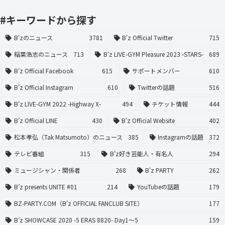
#キーワードから探す
B'zのニュース
3781
B'z Official Twitter
715
稲葉浩志のニュース
713
B'z LIVE-GYM Pleasure 2023 -STARS-
689
B'z Official Facebook
615
サポートメンバー
610
B'z Official Instagram
610
Twitterの話題
516
B'z LIVE-GYM 2022 -Highway X-
494
チケット情報
444
B'z Official LINE
430
B'z Official Website
402
松本孝弘（Tak Matsumoto）のニュース
385
Instagramの話題
372
テレビ番組
315
B'z好き芸能人・有名人
294
ミュージシャン・関係者
268
B'z PARTY
262
B’z presents UNITE #01
214
YouTubeの話題
179
BZ-PARTY.COM（B'z OFFICIAL FANCLUB SITE）
177
B’z SHOWCASE 2020 -5 ERAS 8820- Day1〜5
159