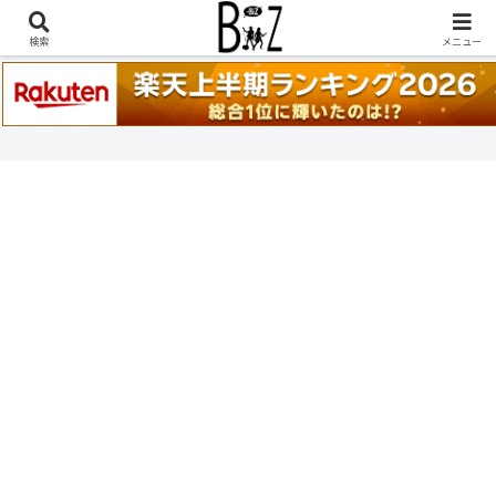
稲葉浩志『en-Zepp』『enⅣ』セトリ一覧はこちら
検索
メニュー