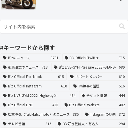
#キーワードから探す
B'zのニュース
3781
B'z Official Twitter
715
稲葉浩志のニュース
713
B'z LIVE-GYM Pleasure 2023 -STARS-
689
B'z Official Facebook
615
サポートメンバー
610
B'z Official Instagram
610
Twitterの話題
516
B'z LIVE-GYM 2022 -Highway X-
494
チケット情報
444
B'z Official LINE
430
B'z Official Website
402
松本孝弘（Tak Matsumoto）のニュース
385
Instagramの話題
372
テレビ番組
315
B'z好き芸能人・有名人
294