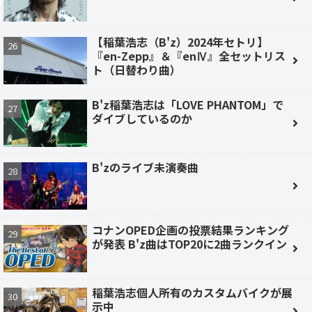
【稲葉浩志（B'z）2024年セトリ】
『en-Zepp』＆『enⅣ』全セットリス
ト（日替わり曲）
B'z稲葉浩志は「LOVE PHANTOM」で
ダイブしているのか
B'zのライブ未演奏曲
コナンOPED企画の投票結果ランキング
が発表 B'z曲はTOP20に2曲ランクイン
稲葉浩志個人所有のカスタムバイクが展
示中