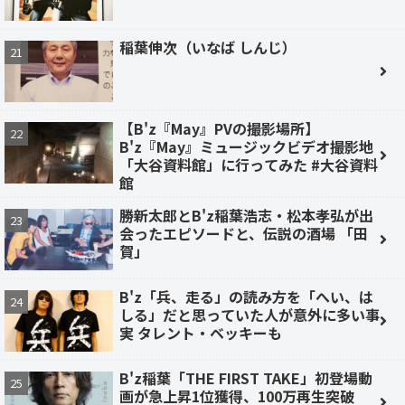
稲葉伸次（いなば しんじ）
【B'z『May』PVの撮影場所】
B'z『May』ミュージックビデオ撮影地
「大谷資料館」に行ってみた #大谷資料
館
勝新太郎とB'z稲葉浩志・松本孝弘が出
会ったエピソードと、伝説の酒場 「田
賀」
B'z「兵、走る」の読み方を「へい、は
しる」だと思っていた人が意外に多い事
実 タレント・ベッキーも
B'z稲葉「THE FIRST TAKE」初登場動
画が急上昇1位獲得、100万再生突破