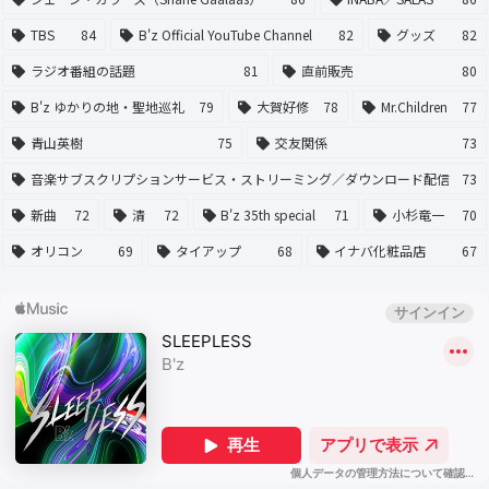
TBS
84
B'z Official YouTube Channel
82
グッズ
82
ラジオ番組の話題
81
直前販売
80
B'z ゆかりの地・聖地巡礼
79
大賀好修
78
Mr.Children
77
青山英樹
75
交友関係
73
音楽サブスクリプションサービス・ストリーミング／ダウンロード配信
73
新曲
72
清
72
B'z 35th special
71
小杉竜一
70
オリコン
69
タイアップ
68
イナバ化粧品店
67