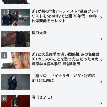
B'zが初の”他アーティスト”選曲プレイ
リストをSpotifyで公開 70年代・80年
代洋楽曲をセレクト
長戸大幸
B'zと大黒摩季の深い関係性 あの名曲は
B'zの二人のことを歌った曲だった #大
黒摩季 #松本孝弘 #稲葉浩志
「稲ソロ」「イナサラ」がB'z公式認
定!?と話題に
清（きよし）