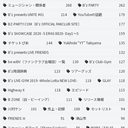
ミュージシャン・関係者
268
B'z PARTY
262
B’z presents UNITE #01
214
YouTubeの話題
179
BZ-PARTY.COM（B'z OFFICIAL FANCLUB SITE）
177
B’z SHOWCASE 2020 -5 ERAS 8820- Day1〜5
159
チケットぴあ
144
Yukihide “YT” Takiyama
135
B’z presents LIVE FRIENDS
132
be with!（ファンクラブ会報誌）一覧
130
B’z Club-Gym
127
B'z用語辞典
123
ツアーグッズ
120
B'z LIVE-GYM 2019 -Whole Lotta NEW LOVE-
118
GLAY
118
Highway X
118
エピソード
115
B ZONE（旧・ビーイング）
111
リリース情報
101
川村ケン
101
売上・記録
100
セットリスト
94
FRIENDS Ⅲ
91
津山市
90
シェーン・ガラース（Shane Gaalaas）
86
INABA／SALAS
86