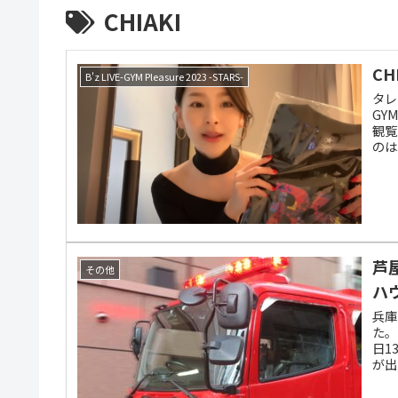
CHIAKI
CH
B'z LIVE-GYM Pleasure 2023 -STARS-
タレ
GY
観覧
のは
芦
その他
ハ
兵庫
た。
日1
が出