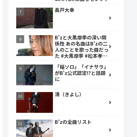
長戸大幸
B'zと大黒摩季の深い関
係性 あの名曲はB'zの二
人のことを歌った曲だっ
た #大黒摩季 #松本孝弘
#稲葉浩志
「稲ソロ」「イナサラ」
がB'z公式認定!?と話題
に
清（きよし）
B'zの全曲リスト