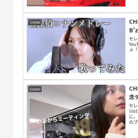
C
CHIAKI
B’
セレ
Yo
メ「
C
CHIAKI
念
セレ
In
に、
のプ
もの