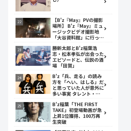
【B'z『May』PVの撮影
場所】 B'z『May』ミュ
ージックビデオ撮影地
「大谷資料館」に行って
みた #大谷資料館
勝新太郎とB'z稲葉浩
志・松本孝弘が出会った
エピソードと、伝説の酒
場 「田賀」
B'z「兵、走る」の読み
方を「へい、はしる」だ
と思っていた人が意外に
多い事実 タレント・ベ
ッキーも
B'z稲葉「THE FIRST
TAKE」初登場動画が急
上昇1位獲得、100万再
生突破