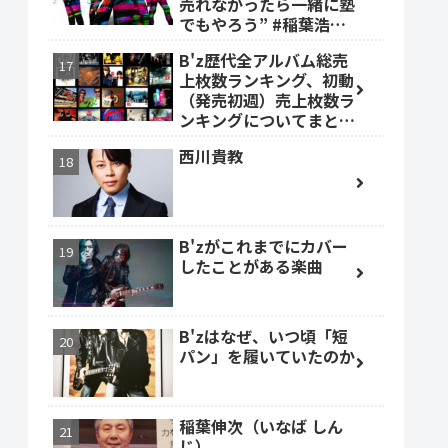
売れなかったら一緒に塾
でもやろう” #稲葉浩志
#森友嵐士 #TBOLAN
B'z歴代全アルバム総売
上枚数ランキング、初動
（発売初週）売上枚数ラ
ンキングについてまとめ
ました。
西川貴教
B'zがこれまでにカバー
したことがある楽曲
B'zはなぜ、いつ頃「短
パン」を履いていたのか
稲葉伸次（いなば しん
じ）