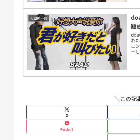
do
大田紳一郎
題
do
れた
ニン
ーし
＼この記
X
Pocket