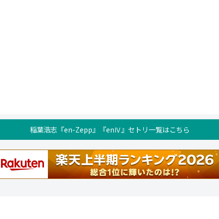
稲葉浩志『en-Zepp』『enⅣ』セトリ一覧はこちら