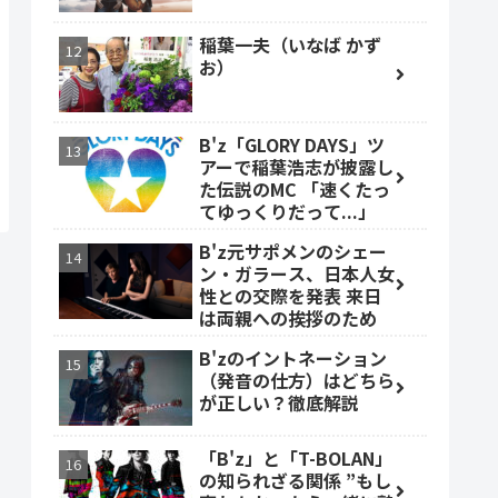
稲葉一夫（いなば かず
お）
B'z「GLORY DAYS」ツ
アーで稲葉浩志が披露し
た伝説のMC 「速くたっ
てゆっくりだって...」
B'z元サポメンのシェー
ン・ガラース、日本人女
性との交際を発表 来日
は両親への挨拶のため
B'zのイントネーション
（発音の仕方）はどちら
が正しい？徹底解説
「B'z」と「T-BOLAN」
の知られざる関係 ”もし