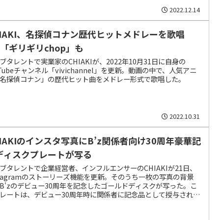
2022.12.14
HIAKI、名探偵コナン歴代ヒットメドレーを歌唱
z「ギリギリchop」も
ブタレントで実業家のCHIAKIが、2022年10月31日に自身の
uTubeチャンネル「vivichannel」を更新。動画の中で、人気アニ
名探偵コナン」の歴代ヒット曲をメドレー形式で歌唱した。
2022.10.31
HIAKIのインスタ写真にB’z関係者向け30周年豪華記
ディスクプレートが写る
ブタレントで企業経営者、インフルエンサーのCHIAKIが21日、
stagramのストーリーズ機能を更新。そのうち一枚の写真の背景
B'zのデビュー30周年を記念したゴールドディスクが写った。こ
レートは、デビュー30周年時に関係者に記念品として授与された
だとみられる。