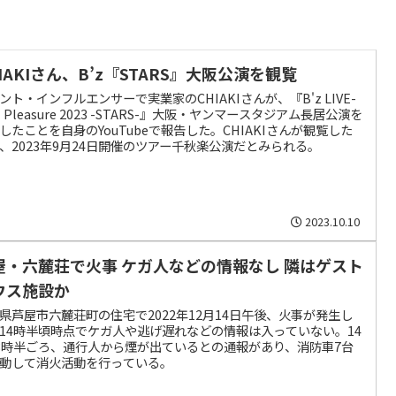
IAKIさん、B’z『STARS』大阪公演を観覧
ント・インフルエンサーで実業家のCHIAKIさんが、『B'z LIVE-
M Pleasure 2023 -STARS-』大阪・ヤンマースタジアム長居公演を
したことを自身のYouTubeで報告した。CHIAKIさんが観覧した
、2023年9月24日開催のツアー千秋楽公演だとみられる。
2023.10.10
屋・六麓荘で火事 ケガ人などの情報なし 隣はゲスト
ウス施設か
県芦屋市六麓荘町の住宅で2022年12月14日午後、火事が発生し
14時半頃時点でケガ人や逃げ遅れなどの情報は入っていない。14
3時半ごろ、通行人から煙が出ているとの通報があり、消防車7台
動して消火活動を行っている。