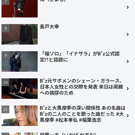
長戸大幸
「稲ソロ」「イナサラ」がB'z公式認
定!?と話題に
B'z元サポメンのシェーン・ガラース、
日本人女性との交際を発表 来日は両親
への挨拶のため
B'zと大黒摩季の深い関係性 あの名曲は
B'zの二人のことを歌った曲だった #大
黒摩季 #松本孝弘 #稲葉浩志
稲葉一夫（いなば かずお）