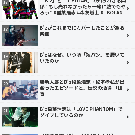
「B'z」と「T-BOLAN」の知られざる関
係 ”もし売れなかったら一緒に塾でもや
ろう” #稲葉浩志 #森友嵐士 #TBOLAN
B'zがこれまでにカバーしたことがある
楽曲
B'zはなぜ、いつ頃「短パン」を履いて
いたのか
勝新太郎とB'z稲葉浩志・松本孝弘が出
会ったエピソードと、伝説の酒場 「田
賀」
B'z稲葉浩志は「LOVE PHANTOM」で
ダイブしているのか