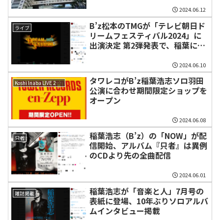
2024.06.12
B’z松本のTMGが「テレビ朝日ド
ライブ
リームフェスティバル2024」に
出演決定 第2弾発表で、稲葉に続
き
2024.06.10
タワレコがB’z稲葉浩志ソロ羽田
Koshi Inaba LIVE 2024 ～en-Zepp～
公演に合わせ期間限定ショップを
オープン
2024.06.08
稲葉浩志（B’z）の「NOW」が配
只者
信開始、アルバム『只者』は異例
のCDより先の全曲配信
2024.06.01
稲葉浩志が「音楽と人」7月号の
雑誌掲載
表紙に登場、10年ぶりソロアルバ
ムインタビュー掲載