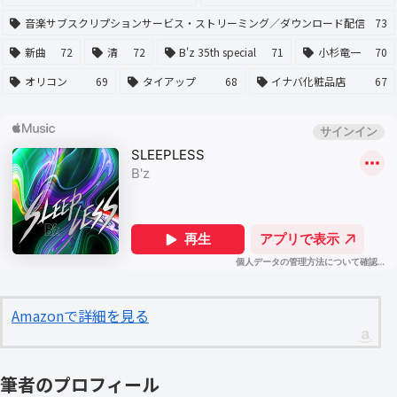
音楽サブスクリプションサービス・ストリーミング／ダウンロード配信
73
新曲
72
清
72
B'z 35th special
71
小杉竜一
70
オリコン
69
タイアップ
68
イナバ化粧品店
67
Amazonで詳細を見る
筆者のプロフィール