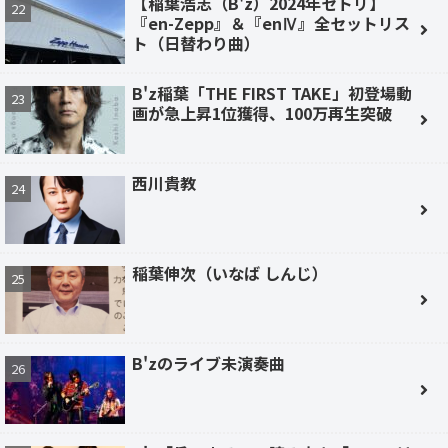
【稲葉浩志（B'z）2024年セトリ】
『en-Zepp』＆『enⅣ』全セットリス
ト（日替わり曲）
B'z稲葉「THE FIRST TAKE」初登場動
画が急上昇1位獲得、100万再生突破
西川貴教
稲葉伸次（いなば しんじ）
B'zのライブ未演奏曲