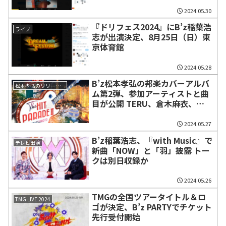
2024.05.30
『ドリフェス2024』にB’z稲葉浩
ライブ
志が出演決定、8月25日（日）東
京体育館
2024.05.28
B’z松本孝弘の邦楽カバーアルバ
松本孝弘のリリース情報
ム第2弾、参加アーティストと曲
目が公開 TERU、倉木麻衣、
LiSA、WANDS上原、稲葉ら
2024.05.27
B’z稲葉浩志、『with Music』で
テレビ出演
新曲「NOW」と「羽」披露 トー
クは別日収録か
2024.05.26
TMGの全国ツアータイトル＆ロ
TMG LIVE 2024
ゴが決定、B’z PARTYでチケット
先行受付開始