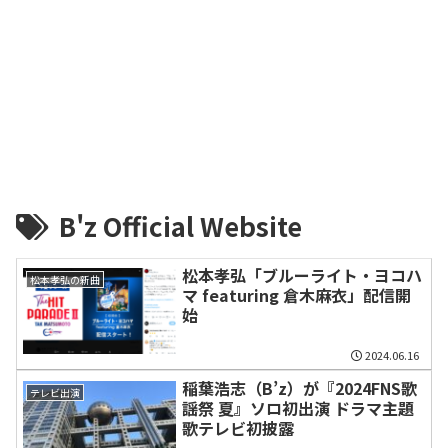
B'z Official Website
松本孝弘「ブルーライト・ヨコハ
松本孝弘の新曲
マ featuring 倉木麻衣」配信開
始
2024.06.16
稲葉浩志（B’z）が『2024FNS歌
テレビ出演
謡祭 夏』ソロ初出演 ドラマ主題
歌テレビ初披露