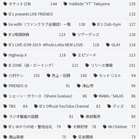
チケットぴあ
144
Yukihide “YT” Takiyama
135
B’z presents LIVE FRIENDS
132
be with!（ファンクラブ会報誌）一覧
130
B’z Club-Gym
127
B'z用語辞典
123
ツアーグッズ
120
B'z LIVE-GYM 2019 -Whole Lotta NEW LOVE-
118
GLAY
118
Highway X
118
エピソード
115
B ZONE（旧・ビーイング）
111
リリース情報
101
川村ケン
101
売上・記録
100
セットリスト
94
FRIENDS Ⅲ
91
津山市
90
シェーン・ガラース（Shane Gaalaas）
86
INABA／SALAS
86
TBS
84
B'z Official YouTube Channel
82
グッズ
82
ラジオ番組の話題
81
直前販売
80
B'z ゆかりの地・聖地巡礼
79
大賀好修
78
Mr.Children
77
青山英樹
75
交友関係
73