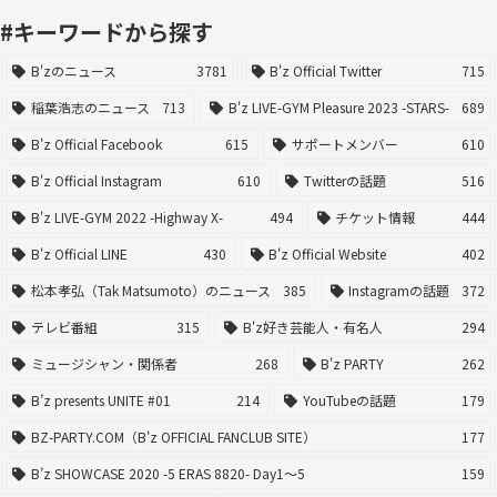
#キーワードから探す
B'zのニュース
3781
B'z Official Twitter
715
稲葉浩志のニュース
713
B'z LIVE-GYM Pleasure 2023 -STARS-
689
B'z Official Facebook
615
サポートメンバー
610
B'z Official Instagram
610
Twitterの話題
516
B'z LIVE-GYM 2022 -Highway X-
494
チケット情報
444
B'z Official LINE
430
B'z Official Website
402
松本孝弘（Tak Matsumoto）のニュース
385
Instagramの話題
372
テレビ番組
315
B'z好き芸能人・有名人
294
ミュージシャン・関係者
268
B'z PARTY
262
B’z presents UNITE #01
214
YouTubeの話題
179
BZ-PARTY.COM（B'z OFFICIAL FANCLUB SITE）
177
B’z SHOWCASE 2020 -5 ERAS 8820- Day1〜5
159