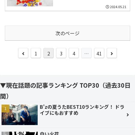
2024.05.21
次のページ
前
次
1
2
3
4
…
41
へ
へ
▼現在話題の記事ランキング TOP30（過去30日
間）
B'zの夏うたBEST10ランキング！ ドラ
イブにもおすすめ
白い火花