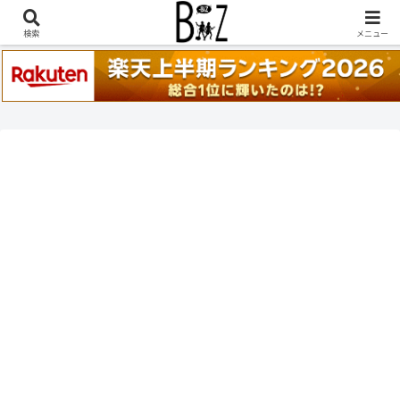
稲葉浩志『en-Zepp』『enⅣ』セトリ一覧はこちら
検索
メニュー