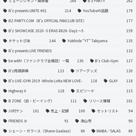
ミュージシャン・関係者
268
B'z PARTY
262
B’z presents UNITE #01
214
YouTubeの話題
179
BZ-PARTY.COM（B'z OFFICIAL FANCLUB SITE）
177
B’z SHOWCASE 2020 -5 ERAS 8820- Day1〜5
159
チケットぴあ
144
Yukihide “YT” Takiyama
135
B’z presents LIVE FRIENDS
132
be with!（ファンクラブ会報誌）一覧
130
B’z Club-Gym
127
B'z用語辞典
123
ツアーグッズ
120
B'z LIVE-GYM 2019 -Whole Lotta NEW LOVE-
118
GLAY
118
Highway X
118
エピソード
115
B ZONE（旧・ビーイング）
111
リリース情報
101
川村ケン
101
売上・記録
100
セットリスト
94
FRIENDS Ⅲ
91
津山市
90
シェーン・ガラース（Shane Gaalaas）
86
INABA／SALAS
86