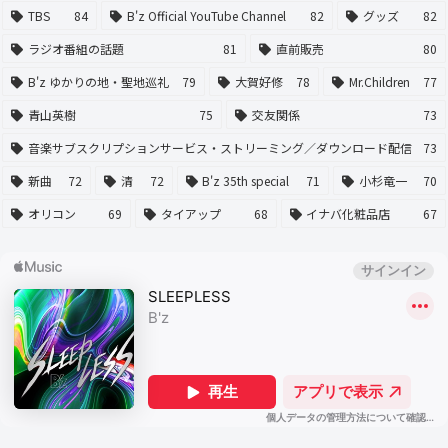
TBS
84
B'z Official YouTube Channel
82
グッズ
82
ラジオ番組の話題
81
直前販売
80
B'z ゆかりの地・聖地巡礼
79
大賀好修
78
Mr.Children
77
青山英樹
75
交友関係
73
音楽サブスクリプションサービス・ストリーミング／ダウンロード配信
73
新曲
72
清
72
B'z 35th special
71
小杉竜一
70
オリコン
69
タイアップ
68
イナバ化粧品店
67