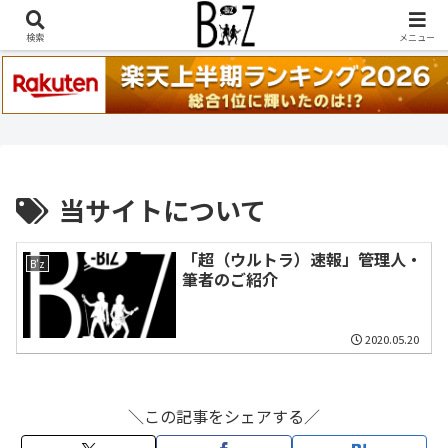
稲葉浩志『en-Zepp』『enⅣ』セトリ一覧はこちら
検索
メニュー
当サイトについて
「超（ウルトラ）速報」管理人・
B'z
筆者のご紹介
2020.05.20
＼この記事をシェアする／