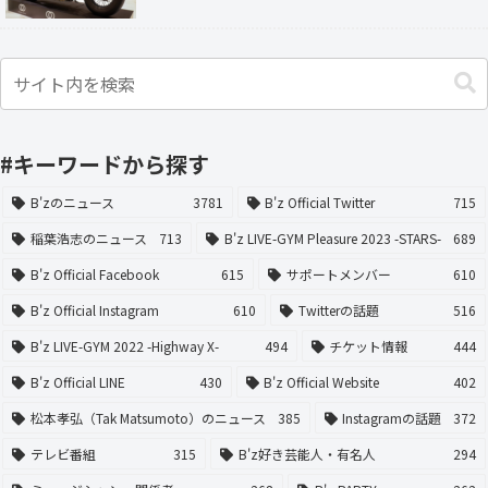
#キーワードから探す
B'zのニュース
3781
B'z Official Twitter
715
稲葉浩志のニュース
713
B'z LIVE-GYM Pleasure 2023 -STARS-
689
B'z Official Facebook
615
サポートメンバー
610
B'z Official Instagram
610
Twitterの話題
516
B'z LIVE-GYM 2022 -Highway X-
494
チケット情報
444
B'z Official LINE
430
B'z Official Website
402
松本孝弘（Tak Matsumoto）のニュース
385
Instagramの話題
372
テレビ番組
315
B'z好き芸能人・有名人
294