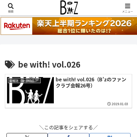
稲葉浩志『en-Zepp』『enⅣ』セトリ一覧はこちら
検索
メニュー
be with! vol.026
be with! vol.026（B’zのファン
会報誌（be with!）一覧
クラブ会報26号）
2019.01.03
＼この記事をシェアする／