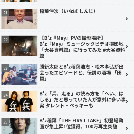
稲葉伸次（いなば しんじ）
【B'z『May』PVの撮影場所】
B'z『May』ミュージックビデオ撮影地
「大谷資料館」に行ってみた #大谷資料
館
勝新太郎とB'z稲葉浩志・松本孝弘が出
会ったエピソードと、伝説の酒場 「田
賀」
B'z「兵、走る」の読み方を「へい、は
しる」だと思っていた人が意外に多い事
実 タレント・ベッキーも
B'z稲葉「THE FIRST TAKE」初登場動
画が急上昇1位獲得、100万再生突破