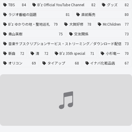
TBS
84
B'z Official YouTube Channel
82
グッズ
82
ラジオ番組の話題
81
直前販売
80
B'z ゆかりの地・聖地巡礼
79
大賀好修
78
Mr.Children
77
青山英樹
75
交友関係
73
音楽サブスクリプションサービス・ストリーミング／ダウンロード配信
73
新曲
72
清
72
B'z 35th special
71
小杉竜一
70
オリコン
69
タイアップ
68
イナバ化粧品店
67