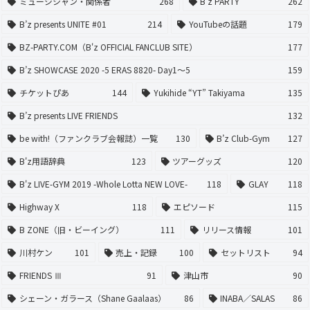
ミュージシャン・関係者
268
B'z PARTY
262
B’z presents UNITE #01
214
YouTubeの話題
179
BZ-PARTY.COM（B'z OFFICIAL FANCLUB SITE）
177
B’z SHOWCASE 2020 -5 ERAS 8820- Day1〜5
159
チケットぴあ
144
Yukihide “YT” Takiyama
135
B’z presents LIVE FRIENDS
132
be with!（ファンクラブ会報誌）一覧
130
B’z Club-Gym
127
B'z用語辞典
123
ツアーグッズ
120
B'z LIVE-GYM 2019 -Whole Lotta NEW LOVE-
118
GLAY
118
Highway X
118
エピソード
115
B ZONE（旧・ビーイング）
111
リリース情報
101
川村ケン
101
売上・記録
100
セットリスト
94
FRIENDS Ⅲ
91
津山市
90
シェーン・ガラース（Shane Gaalaas）
86
INABA／SALAS
86