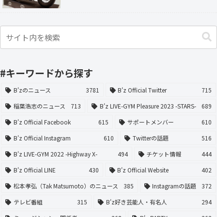
#キーワードから探す
B'zのニュース
3781
B'z Official Twitter
715
稲葉浩志のニュース
713
B'z LIVE-GYM Pleasure 2023 -STARS-
689
B'z Official Facebook
615
サポートメンバー
610
B'z Official Instagram
610
Twitterの話題
516
B'z LIVE-GYM 2022 -Highway X-
494
チケット情報
444
B'z Official LINE
430
B'z Official Website
402
松本孝弘（Tak Matsumoto）のニュース
385
Instagramの話題
372
テレビ番組
315
B'z好き芸能人・有名人
294