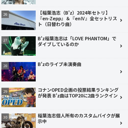
【稲葉浩志（B'z）2024年セトリ】
『en-Zepp』＆『enⅣ』全セットリス
ト（日替わり曲）
B'z稲葉浩志は「LOVE PHANTOM」で
ダイブしているのか
B'zのライブ未演奏曲
コナンOPED企画の投票結果ランキング
が発表 B'z曲はTOP20に2曲ランクイン
稲葉浩志個人所有のカスタムバイクが展
示中