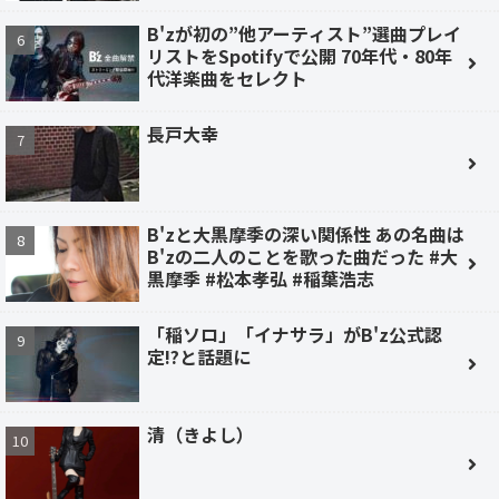
B'zが初の”他アーティスト”選曲プレイ
リストをSpotifyで公開 70年代・80年
代洋楽曲をセレクト
長戸大幸
B'zと大黒摩季の深い関係性 あの名曲は
B'zの二人のことを歌った曲だった #大
黒摩季 #松本孝弘 #稲葉浩志
「稲ソロ」「イナサラ」がB'z公式認
定!?と話題に
清（きよし）