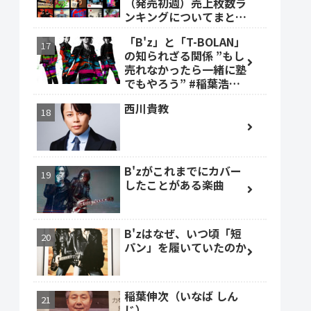
（発売初週）売上枚数ラ
ンキングについてまとめ
ました。
「B'z」と「T-BOLAN」
の知られざる関係 ”もし
売れなかったら一緒に塾
でもやろう” #稲葉浩志
#森友嵐士 #TBOLAN
西川貴教
B'zがこれまでにカバー
したことがある楽曲
B'zはなぜ、いつ頃「短
パン」を履いていたのか
稲葉伸次（いなば しん
じ）