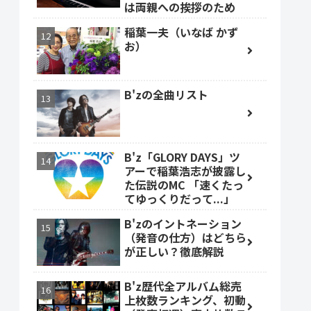
は両親への挨拶のため
稲葉一夫（いなば かず
お）
B'zの全曲リスト
B'z「GLORY DAYS」ツ
アーで稲葉浩志が披露し
た伝説のMC 「速くたっ
てゆっくりだって...」
B'zのイントネーション
（発音の仕方）はどちら
が正しい？徹底解説
B'z歴代全アルバム総売
上枚数ランキング、初動