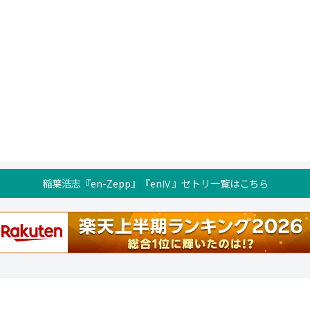
稲葉浩志『en-Zepp』『enⅣ』セトリ一覧はこちら