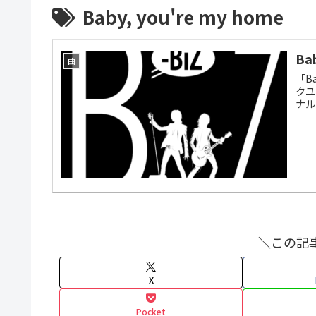
Baby, you're my home
Ba
曲
「B
クユ
ナル
＼この記
X
Pocket