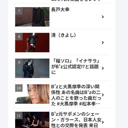
長戸大幸
清（きよし）
「稲ソロ」「イナサラ」
がB'z公式認定!?と話題
に
B'zと大黒摩季の深い関
係性 あの名曲はB'zの二
人のことを歌った曲だっ
た #大黒摩季 #松本孝弘
#稲葉浩志
B'z元サポメンのシェー
ン・ガラース、日本人女
性との交際を発表 来日