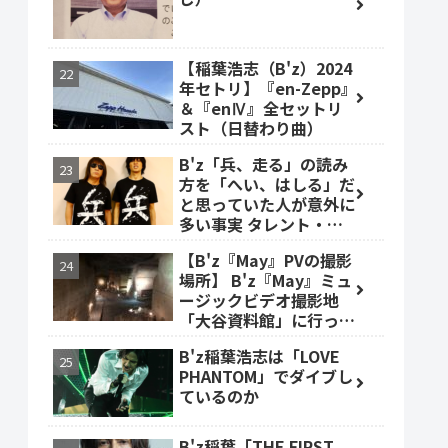
【稲葉浩志（B'z）2024
年セトリ】『en-Zepp』
＆『enⅣ』全セットリ
スト（日替わり曲）
B'z「兵、走る」の読み
方を「へい、はしる」だ
と思っていた人が意外に
多い事実 タレント・ベ
ッキーも
【B'z『May』PVの撮影
場所】 B'z『May』ミュ
ージックビデオ撮影地
「大谷資料館」に行って
みた #大谷資料館
B'z稲葉浩志は「LOVE
PHANTOM」でダイブし
ているのか
B'z稲葉「THE FIRST