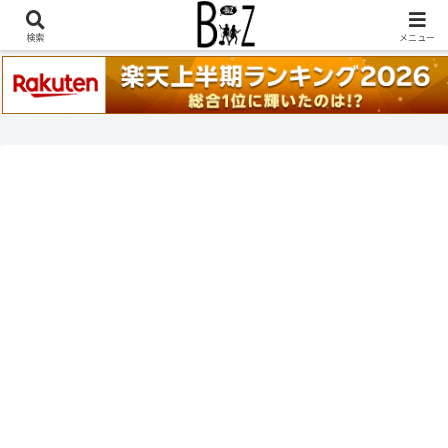
稲葉浩志『en-Zepp』『enⅣ』セトリ一覧はこちら
検索
メニュー