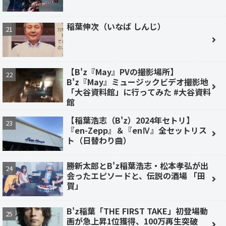
稲葉伸次（いなば しんじ）
【B'z『May』PVの撮影場所】
B'z『May』ミュージックビデオ撮影地
「大谷資料館」に行ってみた #大谷資料
館
【稲葉浩志（B'z）2024年セトリ】
『en-Zepp』＆『enⅣ』全セットリス
ト（日替わり曲）
勝新太郎とB'z稲葉浩志・松本孝弘が出
会ったエピソードと、伝説の酒場 「田
賀」
B'z稲葉「THE FIRST TAKE」初登場動
画が急上昇1位獲得、100万再生突破