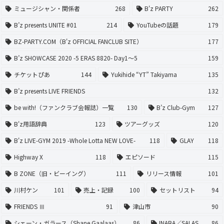
ミュージシャン・関係者
268
B'z PARTY
262
B’z presents UNITE #01
214
YouTubeの話題
179
BZ-PARTY.COM（B'z OFFICIAL FANCLUB SITE）
177
B’z SHOWCASE 2020 -5 ERAS 8820- Day1〜5
159
チケットぴあ
144
Yukihide “YT” Takiyama
135
B’z presents LIVE FRIENDS
132
be with!（ファンクラブ会報誌）一覧
130
B’z Club-Gym
127
B'z用語辞典
123
ツアーグッズ
120
B'z LIVE-GYM 2019 -Whole Lotta NEW LOVE-
118
GLAY
118
Highway X
118
エピソード
115
B ZONE（旧・ビーイング）
111
リリース情報
101
川村ケン
101
売上・記録
100
セットリスト
94
FRIENDS Ⅲ
91
津山市
90
シェーン・ガラース（Shane Gaalaas）
86
INABA／SALAS
86