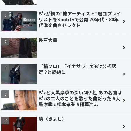
B'zが初の”他アーティスト”選曲プレイ
リストをSpotifyで公開 70年代・80年
代洋楽曲をセレクト
長戸大幸
「稲ソロ」「イナサラ」がB'z公式認
定!?と話題に
B'zと大黒摩季の深い関係性 あの名曲は
B'zの二人のことを歌った曲だった #大
黒摩季 #松本孝弘 #稲葉浩志
清（きよし）