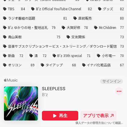
TBS
84
B'z Official YouTube Channel
82
グッズ
82
ラジオ番組の話題
81
直前販売
80
B'z ゆかりの地・聖地巡礼
79
大賀好修
78
Mr.Children
77
青山英樹
75
交友関係
73
音楽サブスクリプションサービス・ストリーミング／ダウンロード配信
73
新曲
72
清
72
B'z 35th special
71
小杉竜一
70
オリコン
69
タイアップ
68
イナバ化粧品店
67