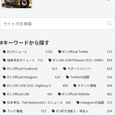
#キーワードから探す
B'zのニュース
3781
B'z Official Twitter
715
稲葉浩志のニュース
713
B'z LIVE-GYM Pleasure 2023 -STARS-
689
B'z Official Facebook
615
サポートメンバー
610
B'z Official Instagram
610
Twitterの話題
516
B'z LIVE-GYM 2022 -Highway X-
494
チケット情報
444
B'z Official LINE
430
B'z Official Website
402
松本孝弘（Tak Matsumoto）のニュース
385
Instagramの話題
372
テレビ番組
315
B'z好き芸能人・有名人
294