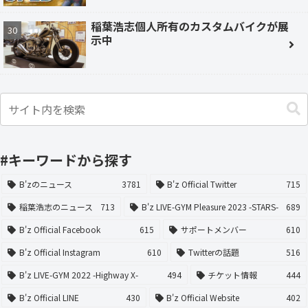
稲葉浩志個人所有のカスタムバイクが展
示中
#キーワードから探す
B'zのニュース
3781
B'z Official Twitter
715
稲葉浩志のニュース
713
B'z LIVE-GYM Pleasure 2023 -STARS-
689
B'z Official Facebook
615
サポートメンバー
610
B'z Official Instagram
610
Twitterの話題
516
B'z LIVE-GYM 2022 -Highway X-
494
チケット情報
444
B'z Official LINE
430
B'z Official Website
402