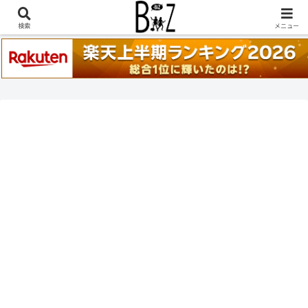
稲葉浩志『en-Zepp』『enⅣ』セトリ一覧はこちら
検索
メニュー