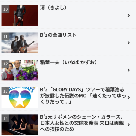
清（きよし）
B'zの全曲リスト
稲葉一夫（いなば かずお）
B'z「GLORY DAYS」ツアーで稲葉浩志
が披露した伝説のMC 「速くたってゆっ
くりだって...」
B'z元サポメンのシェーン・ガラース、
日本人女性との交際を発表 来日は両親
への挨拶のため