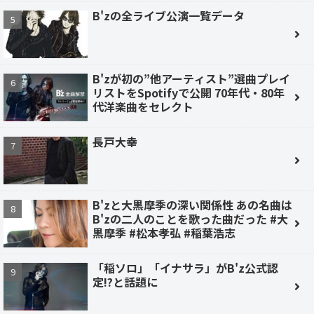
B'zの全ライブ公演一覧データ
B'zが初の”他アーティスト”選曲プレイ
リストをSpotifyで公開 70年代・80年
代洋楽曲をセレクト
長戸大幸
B'zと大黒摩季の深い関係性 あの名曲は
B'zの二人のことを歌った曲だった #大
黒摩季 #松本孝弘 #稲葉浩志
「稲ソロ」「イナサラ」がB'z公式認
定!?と話題に