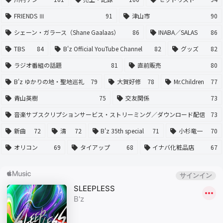
FRIENDS Ⅲ
91
津山市
90
シェーン・ガラース（Shane Gaalaas）
86
INABA／SALAS
86
TBS
84
B'z Official YouTube Channel
82
グッズ
82
ラジオ番組の話題
81
直前販売
80
B'z ゆかりの地・聖地巡礼
79
大賀好修
78
Mr.Children
77
青山英樹
75
交友関係
73
音楽サブスクリプションサービス・ストリーミング／ダウンロード配信
73
新曲
72
清
72
B'z 35th special
71
小杉竜一
70
オリコン
69
タイアップ
68
イナバ化粧品店
67