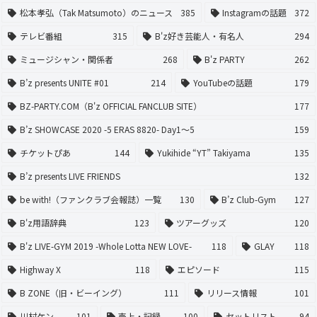
松本孝弘（Tak Matsumoto）のニュース
385
Instagramの話題
372
テレビ番組
315
B'z好き芸能人・有名人
294
ミュージシャン・関係者
268
B'z PARTY
262
B’z presents UNITE #01
214
YouTubeの話題
179
BZ-PARTY.COM（B'z OFFICIAL FANCLUB SITE）
177
B’z SHOWCASE 2020 -5 ERAS 8820- Day1〜5
159
チケットぴあ
144
Yukihide “YT” Takiyama
135
B’z presents LIVE FRIENDS
132
be with!（ファンクラブ会報誌）一覧
130
B’z Club-Gym
127
B'z用語辞典
123
ツアーグッズ
120
B'z LIVE-GYM 2019 -Whole Lotta NEW LOVE-
118
GLAY
118
Highway X
118
エピソード
115
B ZONE（旧・ビーイング）
111
リリース情報
101
川村ケン
101
売上・記録
100
セットリスト
94