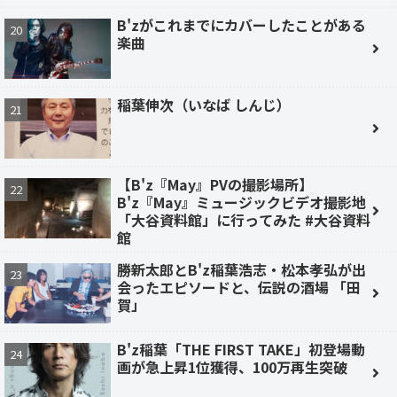
B'zがこれまでにカバーしたことがある
楽曲
稲葉伸次（いなば しんじ）
【B'z『May』PVの撮影場所】
B'z『May』ミュージックビデオ撮影地
「大谷資料館」に行ってみた #大谷資料
館
勝新太郎とB'z稲葉浩志・松本孝弘が出
会ったエピソードと、伝説の酒場 「田
賀」
B'z稲葉「THE FIRST TAKE」初登場動
画が急上昇1位獲得、100万再生突破